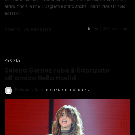
arrivo, fino alla fine. E segreto è stato anche il parto, rivelato solo
adesso […]
0
2.2K Views
0
CONTINUE READING
PEOPLE
Selena Gomez ruba il fidanzato
all’amica Bella Hadid
Redazione Bella
POSTED ON 4 APRILE 2017