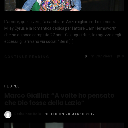
L’amore, quello vero, fa cambiare. Anzi migliorare. Lo dimostra
Miley Cyrus e la romantica dedica per l’attore Liam Hemsworth
che ha da poco compiuto 27 anni. Gli auguri di lei, la ragazza degli
eccessi, gli arrivano via social: “Sei il […]
0
707 Views
0
CONTINUE READING
PEOPLE
Marco Giallini: “A volte ho pensato
che Dio fosse della Lazio”
Redazione Bella
POSTED ON 20 MARZO 2017