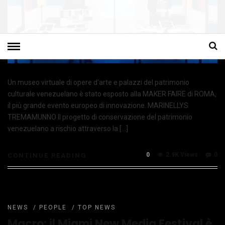
Un museo virtuale di opere d’arte e palazzi del patrimonio
culturale venezuelano è stato esposto alla MAKER FAIRE di ROMA,
il più grande evento europeo di innovazione. MARINELLYS
TREMAMUNNO Il progetto di conservazione del patrimonio
venezuelano a rischio attraverso la […]
0
2.9K Views
0
CONTINUE READING
NEWS
/
PEOPLE
/
TOP NEWS
Macro: il Miami New Media Festival è