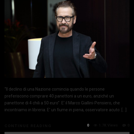
“Il declino di una Nazione comincia quando le persone
preferiscono comprare 40 panettoni a un euro, anziché un
panettone di 4 chili a 50 euro”. E’ il Marco Giallini-Pensiero, che
incontriamo in libreria. E’ un fiume in piena, osservatore acuto: […]
0
1.7K Views
0
CONTINUE READING