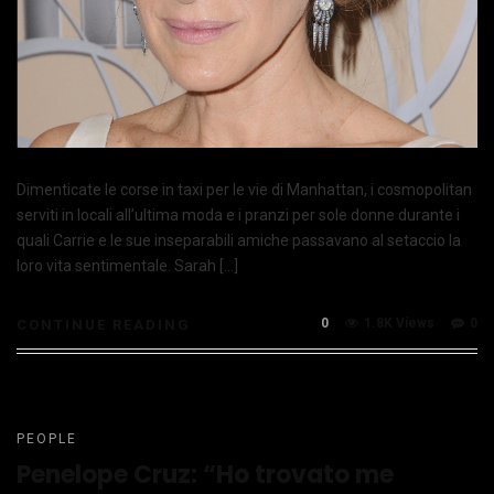
Dimenticate le corse in taxi per le vie di Manhattan, i cosmopolitan
serviti in locali all’ultima moda e i pranzi per sole donne durante i
quali Carrie e le sue inseparabili amiche passavano al setaccio la
loro vita sentimentale. Sarah […]
0
1.8K Views
0
CONTINUE READING
PEOPLE
Penelope Cruz: “Ho trovato me