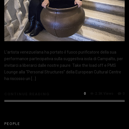
L’artista venezuelana ha portato il fuoco purificatore della sua
performance partecipativa sulla suggestiva isola di Campalto, per
invitarci a liberarci dalle nostre paure. Take the load off e PMS
Lounge alla “Personal Structures” della European Cultural Centre
ha riscosso un […]
0
2.3K Views
0
CONTINUE READING
PEOPLE