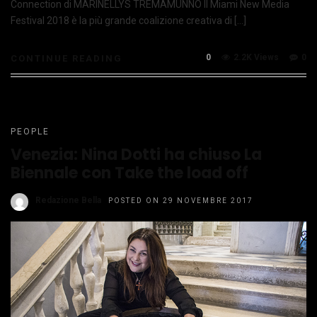
Connection di MARINELLYS TREMAMUNNO Il Miami New Media
Festival 2018 è la più grande coalizione creativa di […]
0
2.2K Views
0
CONTINUE READING
PEOPLE
Venezia: Nina Dotti ha chiuso La
Biennale con Take the load off
Redazione Bella
POSTED ON 29 NOVEMBRE 2017