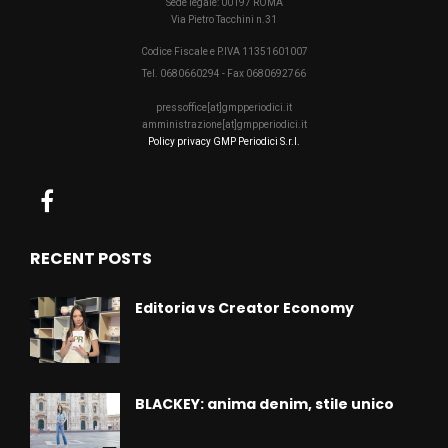
Sede legale: 00197 ROMA
Via Pietro Tacchini n.31
Codice Fiscale e P.IVA 11351601007
Tel. 0680660294 - Fax 0680692766
pressoffice[at]gmpperiodici.it
amministrazione[at]gmpperiodici.it
Policy privacy GMP Periodici S.r.l.
RECENT POSTS
Editoria vs Creator Economy
BLACKEY: anima denim, stile unico