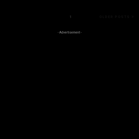
1
OLDER POSTS
- Advertisement -