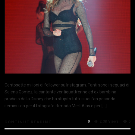
Centosette milioni di follower su Instagram. Tanti sono i seguaci di
Selena Gomez, la cantante ventiquattrenne ed ex bambina
prodigio della Disney che ha stupito tutti i suoi fan posando
seminu-da per il fotografo di moda Mert Alas e per […]
0
2.3K Views
0
CONTINUE READING