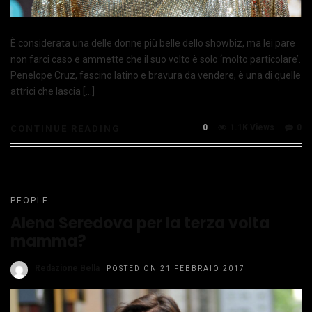
È considerata una delle donne più belle dello showbiz, ma lei pare
non farci caso e ammette che il suo volto è solo ‘molto particolare’.
Penelope Cruz, fascino latino e bravura da vendere, è una di quelle
attrici che lascia […]
0
1.1K Views
0
CONTINUE READING
PEOPLE
Alena Seredova per la terza volta
mamma?
Redazione Bella
POSTED ON 21 FEBBRAIO 2017