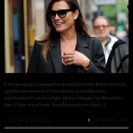
Il sito gossipparo Dagospia ha lanciato la bomba: Alena Seredova
sarebbe nuovamente in dolce attesa. La modella ceca
aspetterebbe il suo terzo figlio dal top manager Fiat Alessandro
Nasi. Si dice che a Torino, dove Alena vive con i due […]
0
796 Views
0
CONTINUE READING