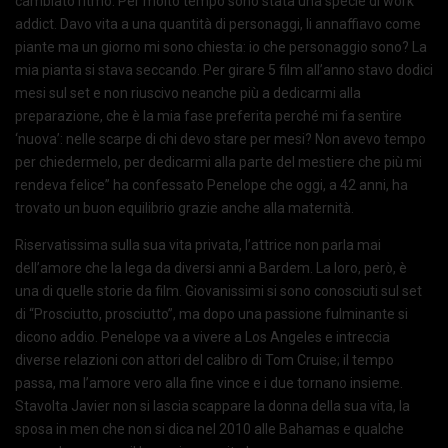
cambiato ritmo. Per molto tempo sono stata una specie di work
addict. Davo vita a una quantità di personaggi, li annaffiavo come
piante ma un giorno mi sono chiesta: io che personaggio sono? La
mia pianta si stava seccando. Per girare 5 film all’anno stavo dodici
mesi sul set e non riuscivo neanche più a dedicarmi alla
preparazione, che è la mia fase preferita perché mi fa sentire
‘nuova’: nelle scarpe di chi devo stare per mesi? Non avevo tempo
per chiedermelo, per dedicarmi alla parte del mestiere che più mi
rendeva felice” ha confessato Penelope che oggi, a 42 anni, ha
trovato un buon equilibrio grazie anche alla maternità.
Riservatissima sulla sua vita privata, l’attrice non parla mai
dell’amore che la lega da diversi anni a Bardem. La loro, però, è
una di quelle storie da film. Giovanissimi si sono conosciuti sul set
di “Prosciutto, prosciutto”, ma dopo una passione fulminante si
dicono addio. Penelope va a vivere a Los Angeles e intreccia
diverse relazioni con attori del calibro di Tom Cruise; il tempo
passa, ma l’amore vero alla fine vince e i due tornano insieme.
Stavolta Javier non si lascia scappare la donna della sua vita, la
sposa in men che non si dica nel 2010 alle Bahamas e qualche