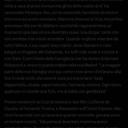
volta a casa di amici comuni ma gli ho detto subito di sì” ha
raccontato Penelope che, con la maternità, ha ridotto al minimo
interviste ed uscite mondane. Mamma chioccia la Cruz, ha perfino
ammesso che per lei allattare i suoi bimbi rappresentava un
momento speciale ed era diventata quasi ‘una droga’, tanto che
non avrebbe mai voluto smettere. Quando vogliono staccare da
tutto l’attrice, il suo super sexy marito Javier Bardem e i loro
pargoli si rifugiano alle Bahamas, tra tuffi nelle onde e coccole a
non finire. E per il bene della famiglia la star ha deciso di lasciare
Hollywood e vivere in pianta stabile nella sua Madrid: “La maggior
parte della mia famiglia vive qui, come i miei amici d’infanzia: alla
fine ti rendi conto che sono le cose più importanti. Vado
dappertutto, strada, supermercato, farmacia, cinema. Ogni tanto
qualcuno mi chiede una foto, ma di solito con gentilezza”.
Presto rivedremo la Cruz al cinema in due film: La Reina de
España, di Fernando Trueba, e Assassinio sull’Orient Express. Ma i
ritmi forsennati con cui lavorava quando era molto giovane sono
un lontano ricordo. “Già prima di diventare mamma avevo