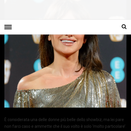
È considerata una delle donne più belle dello showbiz, ma lei pare
non farci caso e ammette che il suo volto è solo ‘molto particolare’.