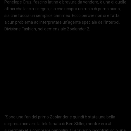
Penelope Cruz, fascino latino e bravura da vendere, è una di quelle
attrici che lascia il segno, sia che ricopra un ruolo di primo piano,
sia che faccia un semplice cammeo. Ecco perché non si è fatta
alcun problema ad interpretare un’agente speciale dell’Interpol,
Divisione Fashion, nel demenziale Zoolander 2.
“Sono una fan del primo Zoolander e quindi è stata una bella
sorpresa ricevere la telefonata di Ben Stiller, mentre ero al
supermarket a comprare pannolini. Ci eravamo incontrati solo una