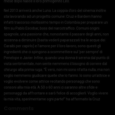
mese dopo nasce il loro primogenito Leo.
Nel 2013 arriverà anche Luna. La coppia d’oro del cinema inoltre
sta lavorando ad un progetto comune: Cruz e Bardem hanno
infatti trascorso moltissimo tempo in Colombia per preparare un
film su Pablo Escobar, boss del narcotraffico. Comuni origini
spagnole, una passione che, nonostante il passare degli anni, non
accenna a diminuire (basta vederli paparazzati tra le acque dei
Caraibi per capirlo) e l’amore per il loro lavoro, sono questi gli
ingredienti che ci spingono a scommettere sul ‘per sempre’ di
Penelope e Javier. Infine, quando una donna è serena dal punto di
vista sentimentale, non sente nemmeno il bisogno di correre dal
chirurgo alla prima ruga. “È vero, non mi sono rifatta nulla, ma non
voglio nemmeno giudicare quelle che lo fanno. Io sono un’attrice e
voglio evolvere come attrice recitando personaggi che sono
consoni alla mia età. A 50 o 60 anni ci saranno altre sfide e
personaggi da affrontare e sarò felice di accoglierli. Voglio vivere
la mia vita, sperimentarne ogni parte!” ha affermato la Cruz
Comments