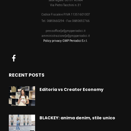
Sede legale: 00197 ROMA
Via Pietro Tacchini n.31
Codice Fiscale e P.IVA 11351601007
Tel. 0680660294 - Fax 0680692766
pressoffice[at]gmpperiodici.it
amministrazione[at]gmpperiodici.it
Policy privacy GMP Periodici S.r.l.
RECENT POSTS
Editoria vs Creator Economy
BLACKEY: anima denim, stile unico