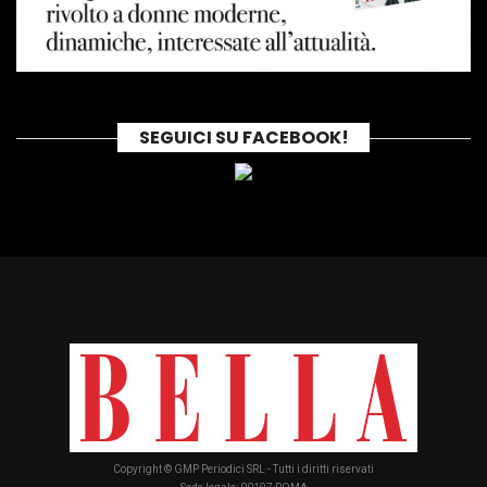
SEGUICI SU FACEBOOK!
Copyright © GMP Periodici SRL - Tutti i diritti riservati