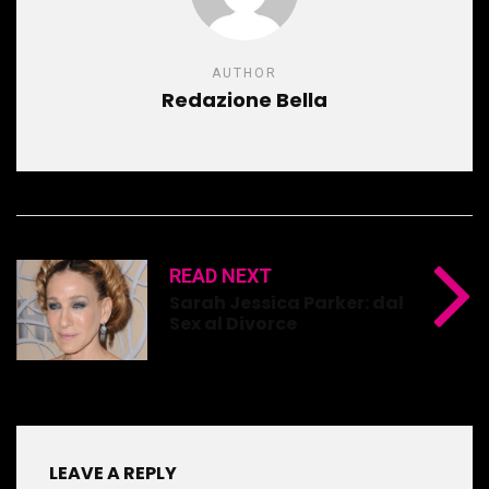
AUTHOR
Redazione Bella
READ NEXT
Sarah Jessica Parker: dal
Sex al Divorce
LEAVE A REPLY