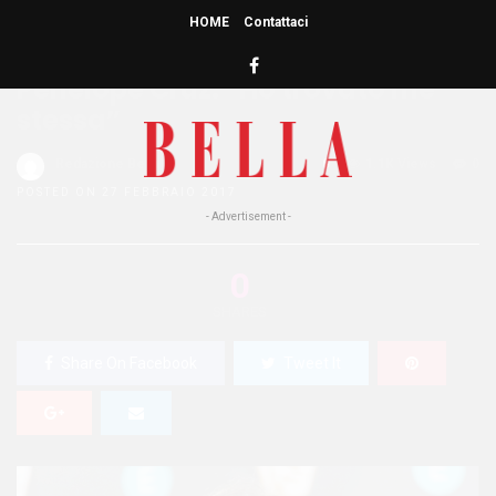
HOME
Contattaci
HOME
»
PEOPLE
Penelope Cruz: “Ho trovato me
stessa”
Redazione Bella
0
1.1K Views
0
POSTED ON 27 FEBBRAIO 2017
- Advertisement -
0
SHARES
Share On Facebook
Tweet It