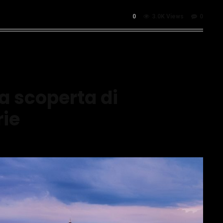
0
3.0K Views
0
a scoperta di
rie