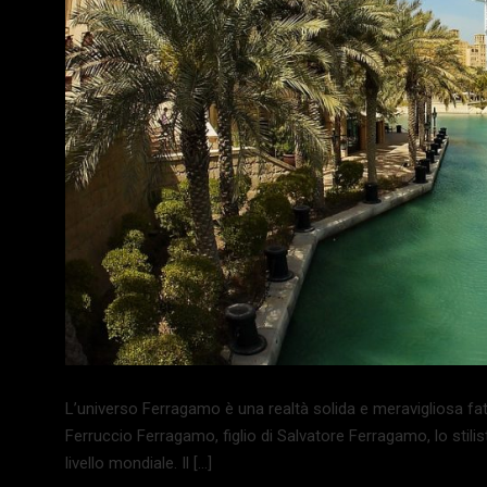
L’universo Ferragamo è una realtà solida e meravigliosa f
Ferruccio Ferragamo, figlio di Salvatore Ferragamo, lo stili
livello mondiale. Il […]