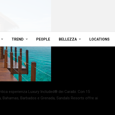
TREND
PEOPLE
BELLEZZA
LOCATIONS
antica esperienza Luxury Included® dei Caraibi. Con 15
ucia, Bahamas, Barbados e Grenada, Sandals Resorts offre ai