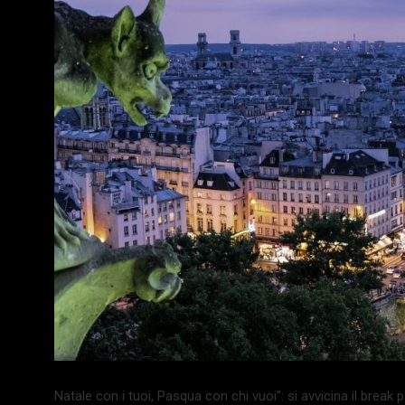
Natale con i tuoi, Pasqua con chi vuoi”: si avvicina il break 