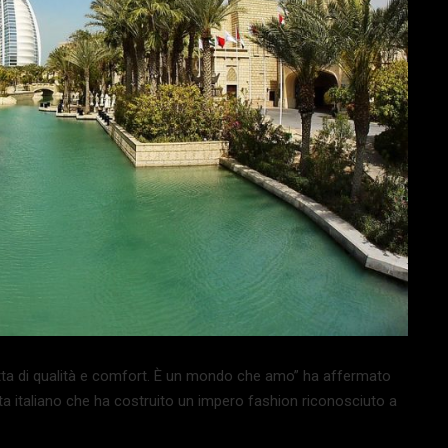
atta di qualità e comfort. È un mondo che amo” ha affermato
sta italiano che ha costruito un impero fashion riconosciuto a