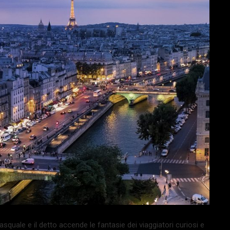
pasquale e il detto accende le fantasie dei viaggiatori curiosi e