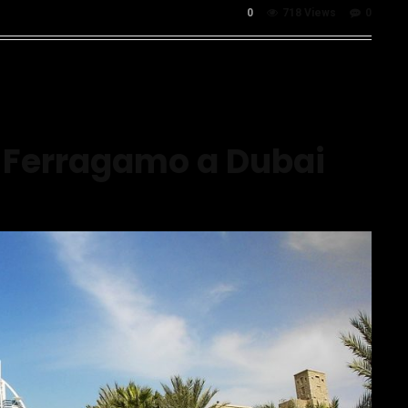
0
718 Views
0
di Ferragamo a Dubai