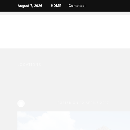
August 7, 2026
HOME
Contattaci
LOCATIONS
Giamaica: alla scope
Coast, il nuovo resor
Redazione Bella
POSTED ON 12 APRILE 2017