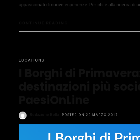
appassionati di nuove esperienze. Per chi è alla ricerca di u
CONTINUE READING
LOCATIONS
I Borghi di Primavera:
destinazioni più soc
PaesiOnLine
Redazione Bella
POSTED ON 20 MARZO 2017