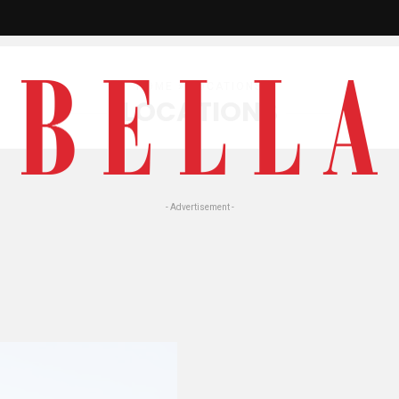
HOME
» LOCATIONS
LOCATIONS
- Advertisement -
rta di Sandals South
t di Sandals