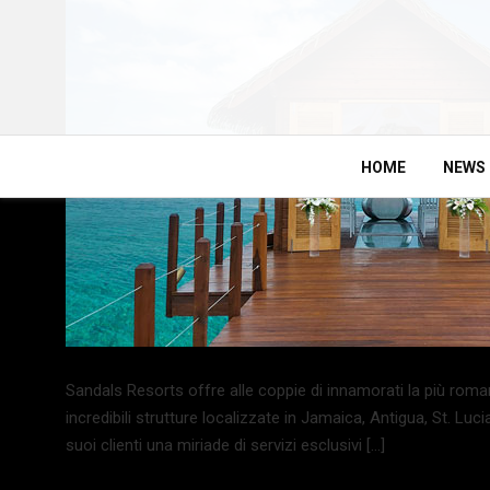
HOME
NEWS
Sandals Resorts offre alle coppie di innamorati la più rom
incredibili strutture localizzate in Jamaica, Antigua, St. L
suoi clienti una miriade di servizi esclusivi […]