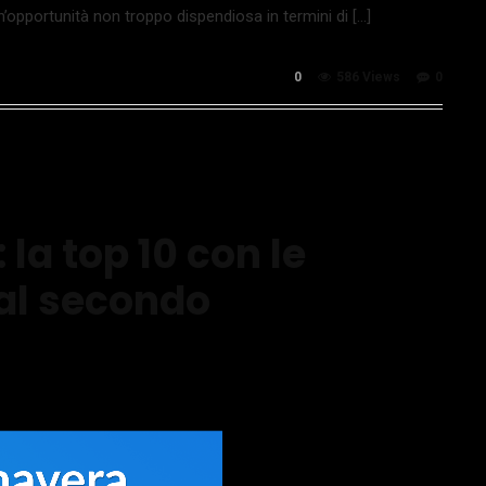
n’opportunità non troppo dispendiosa in termini di […]
0
586 Views
0
 la top 10 con le
ial secondo