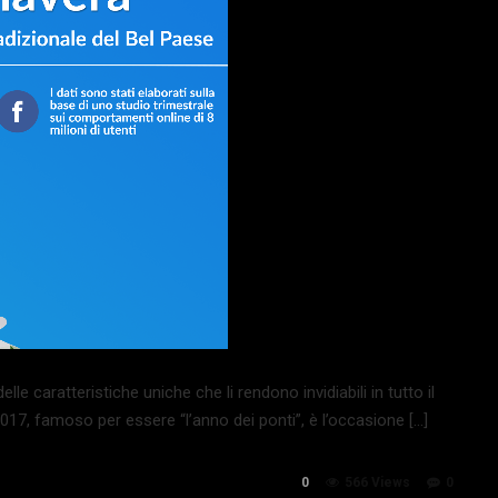
lle caratteristiche uniche che li rendono invidiabili in tutto il
 2017, famoso per essere “l’anno dei ponti”, è l’occasione […]
0
566 Views
0