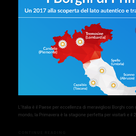
L’Italia è il Paese per eccellenza di meravigliosi Borghi con de
mondo, la Primavera è la stagione perfetta per visitarli e il
CONTINUE READING