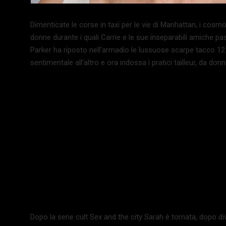
Dimenticate le corse in taxi per le vie di Manhattan, i cosmop
donne durante i quali Carrie e le sue inseparabili amiche pa
Parker ha riposto nell’armadio le lussuose scarpe tacco 12 
sentimentale all’altro e ora indossa i pratici tailleur, da d
Dopo la serie cult Sex and the city Sarah è tornata, dopo div