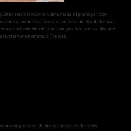
olitan serviti in locali all’ultima moda e i pranzi per sole
ssavano al setaccio la loro vita sentimentale. Sarah Jessica
con cui la beniamina di tutte le single correva da un disastro
onna lavoratrice e mamma, di Frances.
ersi anni, protagonista di una nuova serie televisiva