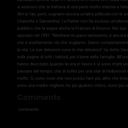
vi assicuro che si trattava di una parte molto intensa e fat
film le fan, però, sognano ancora un’altra pellicola con le a
Charlotte e Samantha). La Parker non ha escluso un’ulteriore
pubblico che la segue anche la Frances di Divorce. Nel suo 
sposato nel 1997. “Matthew mi piace tantissimo, è ancora l
che è esattamente ciò che vogliamo. Siamo completamente 
la vita. Le sue delusioni sono le mie delusioni” ha detto Sar
sulle pagine di tutti i tabloid, per il bene della famiglia. All
hanno divorziato quando lei era in fasce e si sono rifatti un
passare del tempo, che di solito per una star di Hollywoo
molto. Ci sono cose che non posso fare più, altre che inv
sono una madre migliore, ho più giudizio critico, sono più
Comments
comments