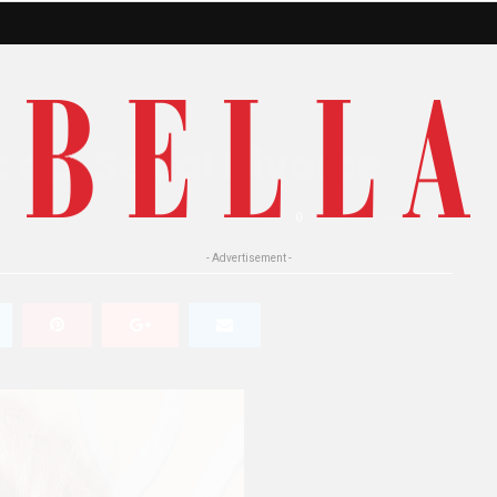
 dal Sex al Divorce
0
1.8K Views
0
- Advertisement -