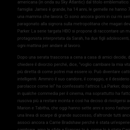
americana (in onda su Sky Atlantic) dal titolo emblematico:
famiglia: James è grande, ha 14 anni, le gemelle ne hanno 
una mamma che lavora. Ci sono ancora giorni in cui mi sento
paragonato alla signora sulla metropolitana che magari dev
Parker. La serie targata HBO si propone di raccontare un 
protagonista interpretata da Sarah, ha due figli adolescen
ogni mattina per andare al lavoro.
Dopo una serata trascorsa a cena a casa di amici decide, di
chiedere il divorzio perché, dice, “voglio cambiare la mia 
più diretta di come potrei mai essere io. Può diventare catt
intelligenti. Ammiro il suo candore, il coraggio, e il desider
parolacce come lei” ha confessato l’attrice. La Parker, dop
in qualche commedia per il cinema, ma soprattutto ha fat
riusciva più a restare incinta e così ha deciso di rivolgersi
Marion e Tabitha, che oggi hanno sette anni e sono fashio
una linea di scarpe di grande successo, d’altronde tutti anc
associ ancora a Carrie Bradshaw perché è stata un’esperienz
cambiare, amo le sfide e Frances lo è, come lo è stata Carri