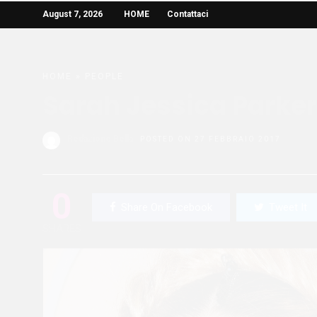
August 7, 2026
HOME
Contattaci
HOME
»
PEOPLE
Sarah Jessica Parker:
Redazione Bella
POSTED ON 27 FEBBRAIO 2017
0
Share On Facebook
Tweet It
SHARES