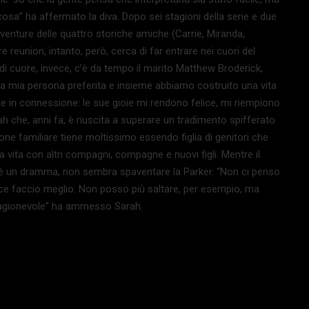
icosa” ha affermato la diva. Dopo sei stagioni della serie e due
vventure delle quattro storiche amiche (Carrie, Miranda,
 reunion, intanto, però, cerca di far entrare nei cuori del
di cuore, invece, c’è da tempo il marito Matthew Broderick,
a mia persona preferita e insieme abbiamo costruito una vita
in connessione: le sue gioie mi rendono felice, mi riempiono
ah che, anni fa, è riuscita a superare un tradimento spifferato
’unione familiare tiene moltissimo essendo figlia di genitori che
a vita con altri compagni, compagne e nuovi figli. Mentre il
d è un dramma, non sembra spaventare la Parker. “Non ci penso
ece faccio meglio. Non posso più saltare, per esempio, ma
 ragionevole” ha ammesso Sarah.