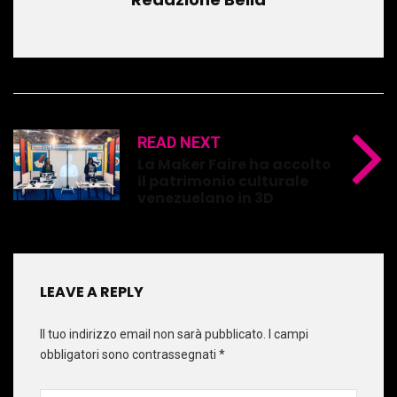
READ NEXT
La Maker Faire ha accolto
il patrimonio culturale
venezuelano in 3D
LEAVE A REPLY
Il tuo indirizzo email non sarà pubblicato.
I campi
obbligatori sono contrassegnati
*