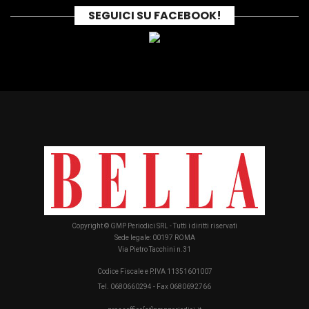
SEGUICI SU FACEBOOK!
Copyright © GMP Periodici SRL - Tutti i diritti riservati
Sede legale: 00197 ROMA
Via Pietro Tacchini n.31
Codice Fiscale e P.IVA 11351601007
Tel. 0680660294 - Fax 0680692766