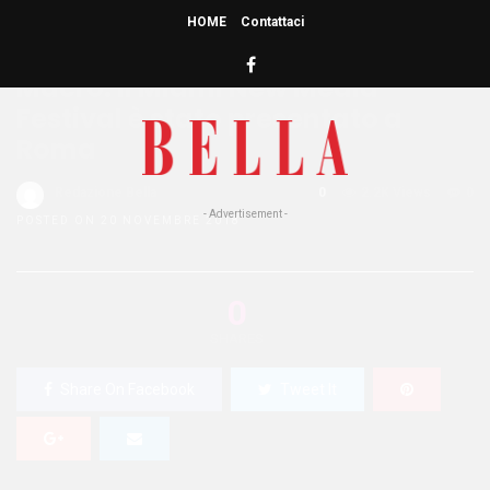
HOME
Contattaci
HOME
»
NEWS
PEOPLE
TOP NEWS
Macro: il Miami New Media
Festival è stato presentato a
Roma
Redazione Bella
0
2.2K Views
0
- Advertisement -
POSTED ON 20 NOVEMBRE 2018
0
SHARES
Share On Facebook
Tweet It