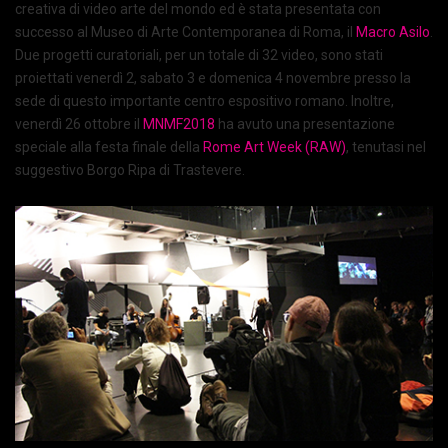
creativa di video arte del mondo ed è stata presentata con
successo al Museo di Arte Contemporanea di Roma, il
Macro Asilo
.
Due progetti curatoriali, per un totale di 32 video, sono stati
proiettati venerdì 2, sabato 3 e domenica 4 novembre presso la
sede di questo importante centro espositivo romano. Inoltre,
venerdì 26 ottobre il
MNMF2018
ha avuto una presentazione
speciale alla festa finale della
Rome Art Week (RAW)
, tenutasi nel
suggestivo Borgo Ripa di Trastevere.