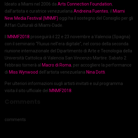
Ideato a Miami nel 2006 da
Arts Connection Foundation
,
dall’artista e curatrice venezuelana
Andreina Fuentes
, il
Miami
New Media Festival (MNMF)
oggi ha il sostegno del Consiglio per gli
Affari Culturali di Miami-Dade.
Il
MNMF2018
proseguirà il 22 e 23 novembre a Valencia (Spagna)
con il seminario “Fluxus nell’era digitale”, nel corso della seconda
riunione internazionale del Dipartimento di Arte e Tecnologia della
Università Cattolica di Valencia San Vincenzo Martire. Sabato 2
febbraio tornerà al
Macro di Roma
, per accogliere la performance
di
Miss Wynwood
dell’artista venezuelana
Nina Dotti
.
Per ulteriori informazioni sugli artisti invitati e sul programma
visita il sito ufficiale del
MNMF2018
.
Comments
comments