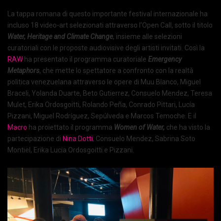
La tappa romana di questo importante festival internazionale ha
incluso 18 video-art selezionati attraverso l’Open Call, sotto il titolo
Water, Heritage and Climate Change
, insieme alle selezioni
curatoriali con le proposte audiovisive degli artisti invitati. Così la
RAW
ha presentato il programma curatoriale
Emergency
Metaphors
, che mette lo spettatore a confronto con la realtà
politica venezuelana attraverso le opere di Muu Blanco, Miguel
Braceli, Yolanda Duarte, Beto Gutierrez, Consuelo Mendez, Teresa
Mulet, Erika Ordosgoitti, Rolando Peña, Conrado Pittari, Lucía
Pizzani, Miguel Rodríguez, Sepúlveda e Marcos Temoche. E il
Macro
ha proiettato il programma
Women of Water,
che ha visto la
partecipazione di
Nina Dotti
, Consuelo Mendez, Sabrina Soto
Montiel, Erika Lucia Ordosgoitti e Pizzani.