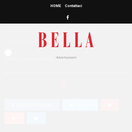
HOME
Contattaci
HOME
»
NEWS
PEOPLE
TOP NEWS
La Maker Faire ha accolto il
patrimonio culturale
venezuelano in 3D
Redazione Bella
0
2.9K Views
0
- Advertisement -
POSTED ON 20 NOVEMBRE 2018
0
SHARES
Share On Facebook
Tweet It