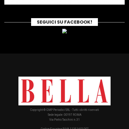
SEGUICI SU FACEBOOK!
Copyright © GMP Periodici SRL - Tutti i diritti riservati
Sede legale: 00197 ROMA
Via Pietro Tacchini n.31
Codice Fiscale e P.IVA 11351601007