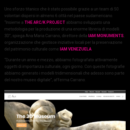
Uno sforzo titanico che è stato possibile grazie a un team di 50
volontari dispersi in almeno 6 città nel paese sudamericano.
“Insieme a
THE ARC/K PROJECT
abbiamo sviluppato una
metodologia per la produzione di una enorme libreria di modelli
3D”, spiega Ana Maria Carrano, direttore della
IAM MONUMENTS
,
organizzazione che gestisce iniziative locali per la preservazione
del patrimonio culturale come
IAM VENEZUELA
.
“Durante un anno e mezzo, abbiamo fotografato attivamente
oggetti di importanza culturale, ogni giorno. Con queste fotografie
abbiamo generato i modelli tridimensionali che adesso sono parte
del nostro museo digitale”, afferma Carrano.