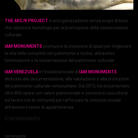
THE ARC/K PROJECT
è un’organizzazione senza scopo di lucro
che utilizza le tecnologie per la promozione della conservazione
culturale.
IAM MONUMENTS
promuove la creazione di spazi per migliorare
la vita nelle comunità con patrimonio a rischio, attraverso
l’innovazione e la conservazione del patrimonio culturale.
IAM VENEZUELA
è l’iniziativa locale di
IAM MONUMENTS
dedicata alla documentazione, alla valutazione e alla protezione
del patrimonio culturale venezuelano. Dal 2015, ha documentato
oltre 800 opere con valore patrimoniale e concentra i suoi sforzi
sul lavoro con le comunità per rafforzare la coesione sociale
attraverso il senso di appartenenza.
Comments
comments