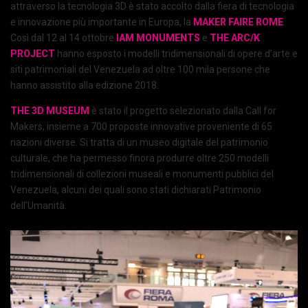
attraverso la tecnologia 3D è stato accolto dalla fiera di tecnologia
e innovazione più importante in Europa, la
MAKER FAIRE ROME
.
Così dal 12 al 14 ottobre
IAM MONUMENTS
e
THE ARC/K
PROJECT
hanno esposto i modelli tridimensionali di opere d’arte e
siti patrimoniali del Venezuela ad oltre 100 mila persone che
hanno assistito alla edizione 2018.
THE 3D MUSEUM
è stato il progetto selezionato dalla Call for
Makers, insieme a 700 proposte innovative proveniente di 65
nazioni diverse. Si tratta di un museo digitale del patrimonio
culturale, che ha permesso finora produrre oltre 250 modelli
tridimensionali di collezioni museali e monumenti pubblici del
Venezuela, alcuni dei quali sono stati dichiarati Patrimonio
dell’Umanità.