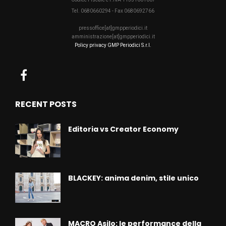
Tel. 0680660294 - Fax 0680692766
pressoffice[at]gmpperiodici.it
amministrazione[at]gmpperiodici.it
Policy privacy GMP Periodici S.r.l.
RECENT POSTS
Editoria vs Creator Economy
BLACKEY: anima denim, stile unico
MACRO Asilo: le performance della