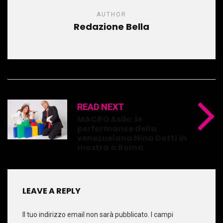
AUTHOR
Redazione Bella
READ NEXT
MACRO Asilo: le
performance della
venezuelana Nina Dotti in
mostra a Roma
LEAVE A REPLY
Il tuo indirizzo email non sarà pubblicato.
I campi