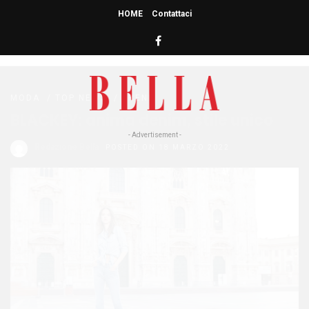
HOME
Contattaci
HOME
» TOP NEWS
Top News
MODA
/
TOP NEWS
/
TREND
BLACKEY: anima denim, stile unico
- Advertisement -
Redazione Bella
POSTED ON 18 MARZO 2022