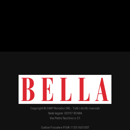
Copyright © GMP Periodici SRL - Tutti i diritti riservati
Sede legale: 00197 ROMA
Via Pietro Tacchini n.31
Codice Fiscale e P.IVA 11351601007