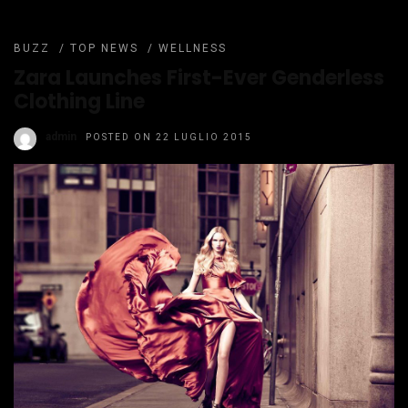
BUZZ
/
TOP NEWS
/
WELLNESS
Zara Launches First-Ever Genderless
Clothing Line
admin
POSTED ON 22 LUGLIO 2015