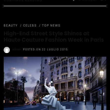
CONTINUE READING
BEAUTY
/
CELEBS
/
TOP NEWS
High-End Street Style Shines at
Haute Couture Fashion Week in Paris
admin
POSTED ON 22 LUGLIO 2015