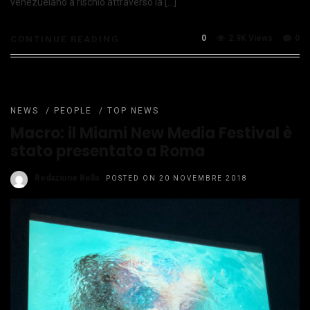
venezuelano a rischio attraverso la […]
0
2.9K Views
0
CONTINUE READING
NEWS
/
PEOPLE
/
TOP NEWS
Macro: il Miami New Media Festival è
stato presentato a Roma
Redazione Bella
POSTED ON 20 NOVEMBRE 2018