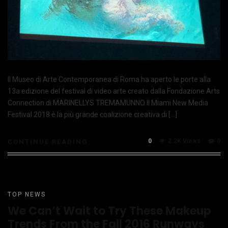
Il Museo di Arte Contemporanea di Roma ha aperto le porte alla
13a edizione del festival di video arte creato dalla Fondazione Arts
Connection di MARINELLYS TREMAMUNNO Il Miami New Media
Festival 2018 è la più grande coalizione creativa di […]
0
2.2K Views
0
CONTINUE READING
TOP NEWS
We Can’t Wait to Try These Makeup
Trends From the Fall 2016 Runways