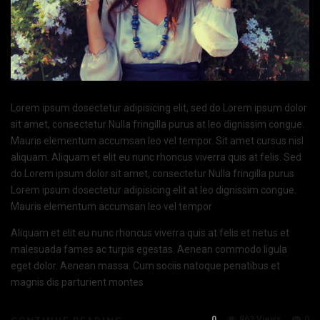
Lorem ipsum dosectetur adipisicing elit, sed do.Lorem ipsum dolor
sit amet, consectetur Nulla fringilla purus at leo dignissim congue.
Mauris elementum accumsan leo vel tempor. Sit amet cursus nisl
aliquam. Aliquam et elit eu nunc rhoncus viverra quis at felis. Sed
do.Lorem ipsum dolor sit amet, consectetur Nulla fringilla purus
Lorem ipsum dosectetur adipisicing elit at leo dignissim congue.
Mauris elementum accumsan leo vel tempor
Aliquam et elit eu nunc rhoncus viverra quis at felis et netus et
malesuada fames ac turpis egestas. Aenean commodo ligula
eget dolor. Aenean massa. Cum sociis natoque penatibus et
magnis dis parturient montes
0
863 Views
0