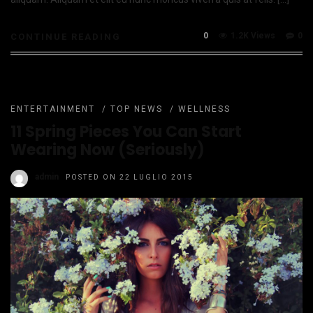
0
1.2K Views
0
CONTINUE READING
ENTERTAINMENT
/
TOP NEWS
/
WELLNESS
11 Spring Pieces You Can Start
Wearing Now (Seriously)
admin
POSTED ON 22 LUGLIO 2015