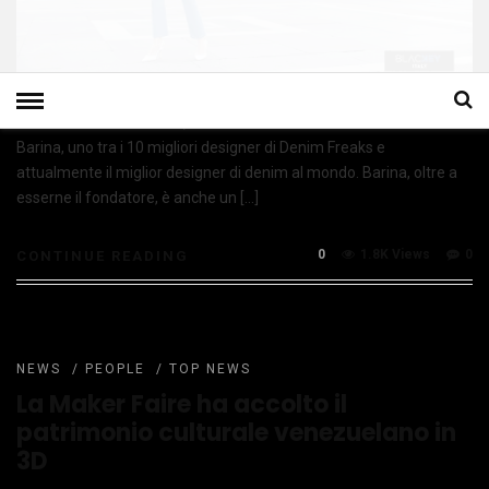
Nato nel 2015 a Venezia, BLACKEY è un marchio creato da Chicco
Barina, uno tra i 10 migliori designer di Denim Freaks e
attualmente il miglior designer di denim al mondo. Barina, oltre a
esserne il fondatore, è anche un […]
0
1.8K Views
0
CONTINUE READING
NEWS
/
PEOPLE
/
TOP NEWS
La Maker Faire ha accolto il
patrimonio culturale venezuelano in
3D