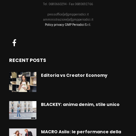
Tel. 0680660294 - Fax 0680692766
pressoffice[at]gmpperiodici.it
amministrazione[at]gmpperiodici.it
Policy privacy GMP Periodici S.r.l.
RECENT POSTS
Editoria vs Creator Economy
BLACKEY: anima denim, stile unico
MACRO Asilo: le performance della