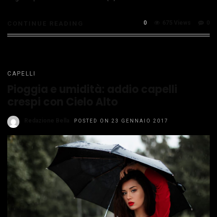
0
675 Views
0
CONTINUE READING
CAPELLI
Pioggia e umidità: addio capelli
crespi con Cielo Alto
Redazione Bella
POSTED ON 23 GENNAIO 2017