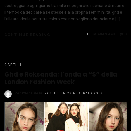
destreggiano ogni giorno tra mille impegni che rischiano di ridurre
il tempo da dedicare a se stesse e alla propria femminilità. ghd è
l’alleato ideale per tutte coloro che non vogliono rinunciare a […]
1
684 Views
0
CONTINUE READING
CAPELLI
Ghd e Roksanda: l’onda a “S” della
London Fashion Week
Redazione Bella
POSTED ON 27 FEBBRAIO 2017