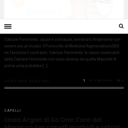
Calvizie Femminile, cause e concause, sembrano finalmente non
essere più un incubo. Il Protocollo di Medicina Rigenerativa bSBS
ne favorisce il contrasto. Calvizie Femminile: le cause scatenanti
della Calvizie Femminile non sono diverse da quella Maschile A
prima vista potrebbe […]
1
4.4K Views
0
CONTINUE READING
CAPELLI
Linea Argan di So One: l’oro del
Marocco per capelli morbidi e setosi