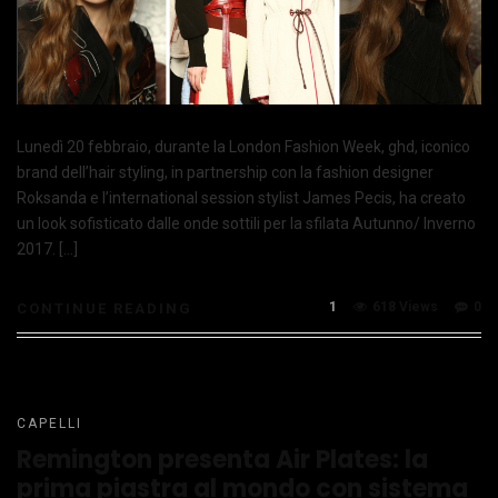
Lunedì 20 febbraio, durante la London Fashion Week, ghd, iconico
brand dell’hair styling, in partnership con la fashion designer
Roksanda e l’international session stylist James Pecis, ha creato
un look sofisticato dalle onde sottili per la sfilata Autunno/ Inverno
2017. […]
1
618 Views
0
CONTINUE READING
CAPELLI
Remington presenta Air Plates: la
prima piastra al mondo con sistema