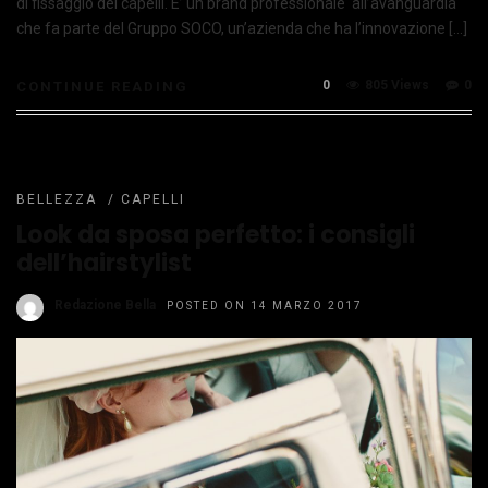
di fissaggio dei capelli. E’ un brand professionale all’avanguardia
che fa parte del Gruppo SOCO, un’azienda che ha l’innovazione […]
0
805 Views
0
CONTINUE READING
BELLEZZA
/
CAPELLI
Look da sposa perfetto: i consigli
dell’hairstylist
Redazione Bella
POSTED ON 14 MARZO 2017