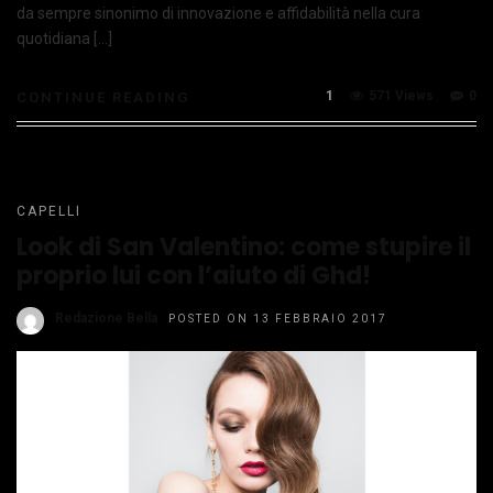
da sempre sinonimo di innovazione e affidabilità nella cura
quotidiana […]
1
571 Views
0
CONTINUE READING
CAPELLI
Look di San Valentino: come stupire il
proprio lui con l’aiuto di Ghd!
Redazione Bella
POSTED ON 13 FEBBRAIO 2017