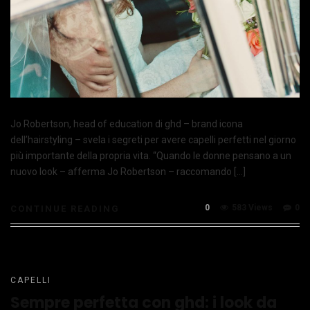
Jo Robertson, head of education di ghd – brand icona
dell’hairstyling – svela i segreti per avere capelli perfetti nel giorno
più importante della propria vita. “Quando le donne pensano a un
nuovo look – afferma Jo Robertson – raccomando […]
0
583 Views
0
CONTINUE READING
CAPELLI
Sempre perfetta con ghd: i look da