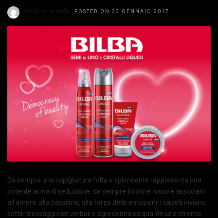
Redazione Bella
POSTED ON 23 GENNAIO 2017
Da sempre una capigliatura folta e splendente rappresenta una
potente arma di seduzione, da sempre il colore rosso è associato
all’amore, alla passione, alla forza delle emozioni. I capelli inviano
sottili messaggi non verbali e ogni donna sa quanto una chioma