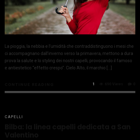
La pioggia, la nebbia e l’umidità che contraddistinguono i mesi che
ci accompagnano dall’inverno verso la primavera, mettono a dura
prova la salute e lo styling dei nostri capelli, provocando il famoso
e antiestetico “effetto crespo”. Cielo Alto, il marchio […]
1
690 Views
0
CONTINUE READING
CAPELLI
Bilba: la linea capelli dedicata a San
Valentino