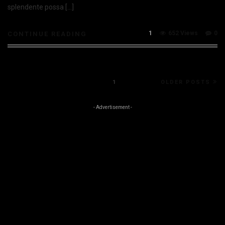
splendente possa […]
1
652 Views
0
CONTINUE READING
1
OLDER POSTS
- Advertisement -