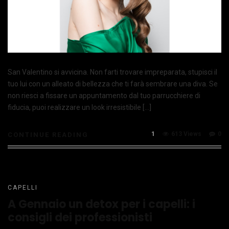
San Valentino si avvicina. Non farti trovare impreparata, stupisci il
tuo lui con un alleato di bellezza che ti farà sembrare una diva. Se
non riesci a fissare un appuntamento dal tuo parrucchiere di
fiducia, puoi realizzare un look irresistibile […]
1
613 Views
0
CONTINUE READING
CAPELLI
A Gennaio un detox per i capelli: i
consigli dei professionisti