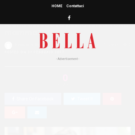
HOME
Contattaci
HOME
»
PEOPLE
Alena Seredova per la terza volta
mamma?
Redazione Bella
0
797 Views
0
POSTED ON 21 FEBBRAIO 2017
- Advertisement -
0
SHARES
Share On Facebook
Tweet It