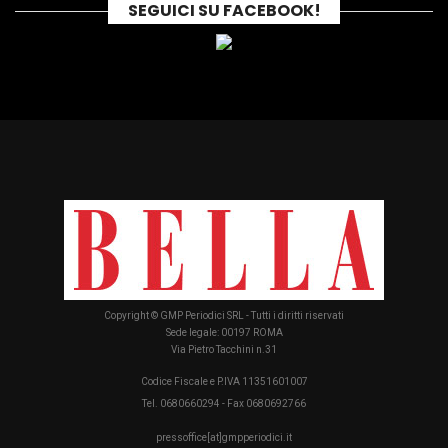
SEGUICI SU FACEBOOK!
Copyright © GMP Periodici SRL - Tutti i diritti riservati
Sede legale: 00197 ROMA
Via Pietro Tacchini n.31
Codice Fiscale e P.IVA 11351601007
Tel. 0680660294 - Fax 0680692766
pressoffice[at]gmpperiodici.it