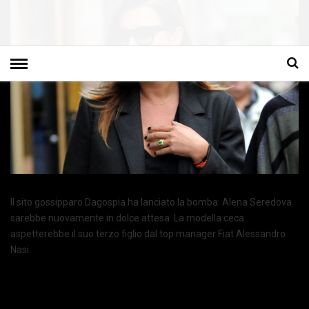
Il sito gossipparo Dagospia ha lanciato la bomba: Alena Seredova
sarebbe nuovamente in dolce attesa. La modella ceca
aspetterebbe il suo terzo figlio dal top manager Fiat Alessandro
Nasi.