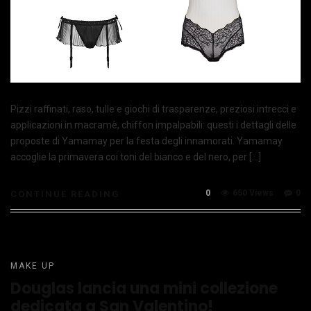
Pizzi raffinati, raso, tulle e giochi di trasparenze, preziosi intrecci e
applicazioni in macramè, chiffon impalpabili: questi i dettagli delle
proposte di Yamamay per la festa degli innamorati. Yamamay
accoglie la primavera coi toni del bianco e del nero, per […]
0
650 Views
0
CONTINUE READING
MAKE UP
Douglas lancia una mini collezione
dedicata a San Valentino!