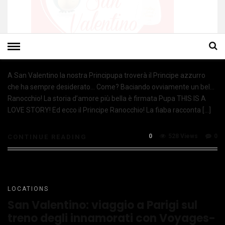
A San Valentino la nostra Principupa troverà il Principe azzurro
che ha sempre desiderato… Come? Baciando ovviamente un bel…
Ranocchio! La storia d’amore più bella è firmata Pupa THIS IS A
LOVE STORY! Ed ecco il Principe Ranocchio! La fiaba racconta […]
0
528 Views
0
CONTINUE READING
LOCATIONS
San Valentino: viaggio a Parigi sul
treno degli innamorati con Voyages-