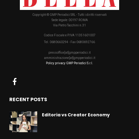
Copyright © GMP Periodici SRL - Tutti i diritti riservati
Sede legale: 00197 ROMA
Via Pietro Tacchini n.31
Codice Fiscale e P.IVA 11351601007
Tel. 0680660294 - Fax 0680692766
pressoffice[at]gmpperiodici.it
amministrazione[at]gmpperiodici.it
Policy privacy GMP Periodici S.r.l.
RECENT POSTS
Editoria vs Creator Economy