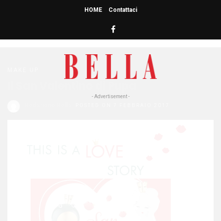
HOME
Contattaci
HOME
» SAN VALENTINO
san valentino
MAKE UP
Il San Valentino di Pupa
- Advertisement -
Redazione Bella
POSTED ON 7 FEBBRAIO 2017