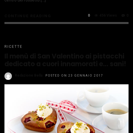
0
456 Views
0
CONTINUE READING
RICETTE
Il menù di San Valentino ai pistacchi
dedicato a cuori innamorati e… sani!
Redazione Bella
POSTED ON 23 GENNAIO 2017