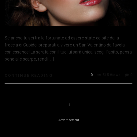
Se anche tu sei tra le fortunate ad essere state colpite dalla
freccia di Cupido, preparati a vivere un San Valentino da favola
con essence! La serata con il tuo lui sarà unica: scegli l’abito, pensa
bene alle scarpe, rendi […]
0
515 Views
0
CONTINUE READING
1
- Advertisement -