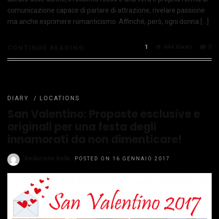
comunicazione capace di parlare di attrazione, rivelare passione
ma anche esprimere romanticismo. Affinché, però, ogni donna […]
1
644 Views
0
CONTINUE READING
DIARY
/
LOCATIONS
San Valentino: Proposte esclusive e
originali per una festa degli
innamorati da non dimenticare!
Redazione Bella
POSTED ON 16 GENNAIO 2017