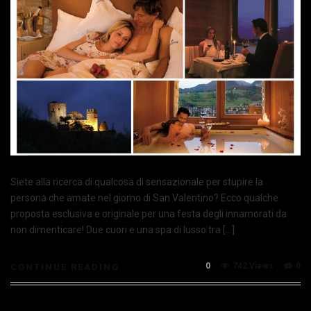
Siete alla ricerca di qualcosa di sensazionale per stupire la
persona che amate nel giorno di San Valentino? Ecco qualche
proposta esclusiva e originale per una festa degli innamorati da
non dimenticare! Due cuori e una spa di lusso tra […]
0
742 Views
0
CONTINUE READING