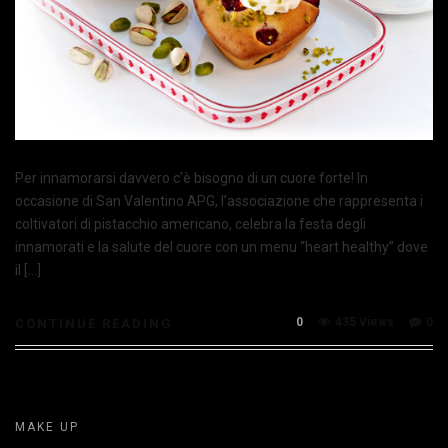
Per innamorarsi davvero c’è bisogno di un cuore forte! In
occasione di San Valentino APG, l’associazione che rappresenta i
coltivatori di pistacchio americano, celebra la festa degli
innamorati e la salute del cuore con un menu “heart healthy” dove
il […]
0
435 Views
0
CONTINUE READING
MAKE UP