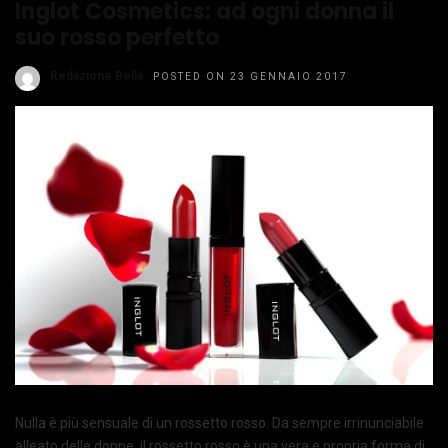
Inglot Cosmetics: ad ogni donna il
suo rosso perfetto
Redazione Bella
POSTED ON 23 GENNAIO 2017
Nulla è più sensuale di un rossetto rosso. Da sempre irrinunciabile
alleato delle donne, il rossetto rosso è una vera e propria forma di