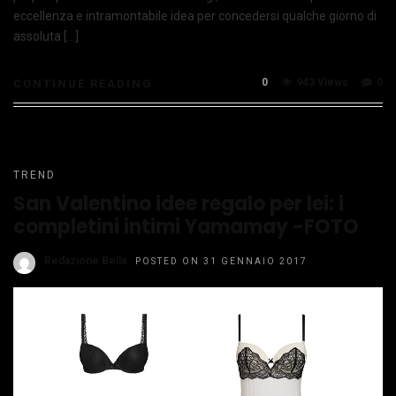
eccellenza e intramontabile idea per concedersi qualche giorno di
assoluta […]
0
943 Views
0
CONTINUE READING
TREND
San Valentino idee regalo per lei: i
completini intimi Yamamay -FOTO
Redazione Bella
POSTED ON 31 GENNAIO 2017