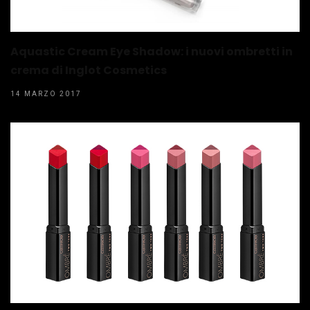
Aquastic Cream Eye Shadow: i nuovi ombretti in
crema di Inglot Cosmetics
14 MARZO 2017