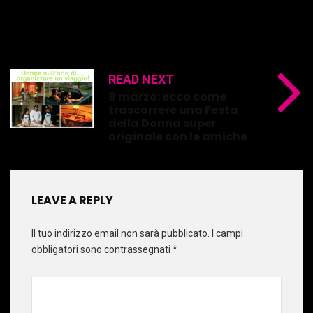
READ NEXT
8 marzo: ecco come
trascorrere una Festa
della Donna super
originale con le amiche
LEAVE A REPLY
Il tuo indirizzo email non sarà pubblicato.
I campi
obbligatori sono contrassegnati
*