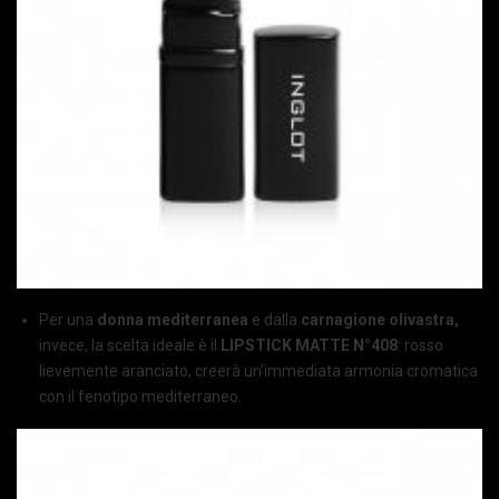
Per una
donna mediterranea
e dalla
carnagione olivastra,
invece, la scelta ideale è il
LIPSTICK MATTE N°408
: rosso
lievemente aranciato, creerà un’immediata armonia cromatica
con il fenotipo mediterraneo.