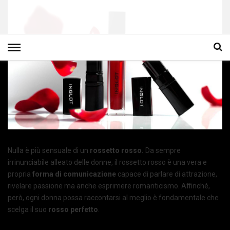
Nulla è più sensuale di un
rossetto rosso.
Da sempre
irrinunciabile alleato delle donne, il rossetto rosso è una vera e
propria
forma di comunicazione
capace di parlare di attrazione,
rivelare passione ma anche esprimere romanticismo. Affinché,
però, ogni donna possa raccontarsi al meglio è fondamentale che
scelga il suo
rosso perfetto
.