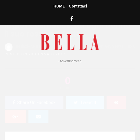
HOME
Contattaci
HOME
»
MAKE UP
Inglot Cosmetics: ad ogni donna
il suo rosso perfetto
Redazione Bella
1
645 Views
0
POSTED ON 23 GENNAIO 2017
- Advertisement -
0
SHARES
Share On Facebook
Tweet It