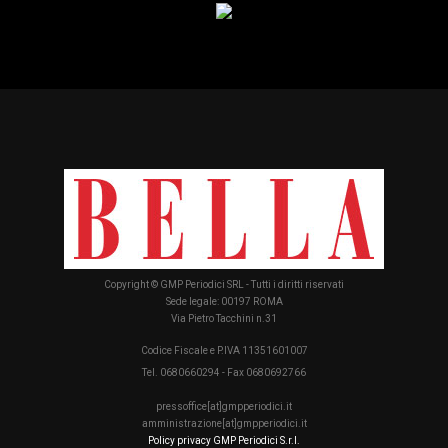
Copyright © GMP Periodici SRL - Tutti i diritti riservati
Sede legale: 00197 ROMA
Via Pietro Tacchini n.31
Codice Fiscale e P.IVA 11351601007
Tel. 0680660294 - Fax 0680692766
pressoffice[at]gmpperiodici.it
amministrazione[at]gmpperiodici.it
Policy privacy GMP Periodici S.r.l.