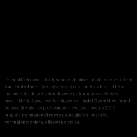
Le tonalità di rosso, infatti, sono molteplici – infinite cromie fatte di
toni
e
sottotoni
– da scegliersi con cura, onde evitare l’effetto
indesiderato: da arma di seduzione a strumento rivelatore di
piccoli difetti. Nasce così la selezione di
Inglot Cosmetics,
brand
polacco di make-up professionale, che, per l’inverno 2017,
propone
tre nuance di rosso
da scegliere in base alla
carnagione: chiara, olivastra
o
scura
.