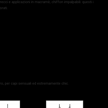
ntrecci e applicazioni in macramè, chiffon impalpabili: questi i
rati.
ro, per capi sensuali ed estremamente chic.