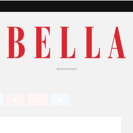
alo per lei: i
Yamamay -FOTO
- Advertisement -
0
650 Views
0