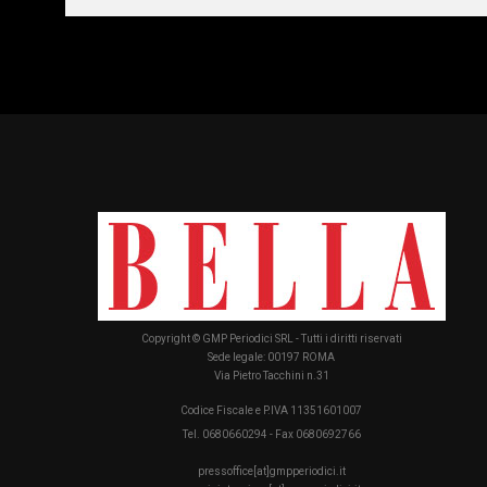
Copyright © GMP Periodici SRL - Tutti i diritti riservati
Sede legale: 00197 ROMA
Via Pietro Tacchini n.31
Codice Fiscale e P.IVA 11351601007
Tel. 0680660294 - Fax 0680692766
pressoffice[at]gmpperiodici.it