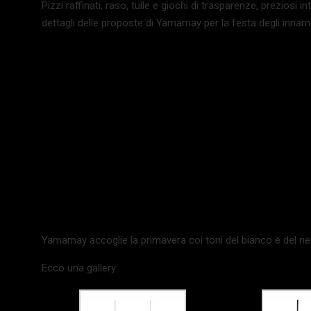
Pizzi raffinati, raso, tulle e giochi di trasparenze, preziosi i
dettagli delle proposte di Yamamay per la festa degli innamo
Yamamay accoglie la primavera coi toni del bianco e del ne
Ecco una gallery: