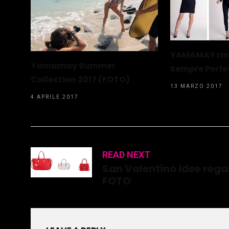
YAMAMAY rinn
Yamamay Summer
Sempre Perfe
Collection 2017 (FOTO)
13 MARZO 2017
4 APRILE 2017
READ NEXT
San Valentino idee regal
FOTO