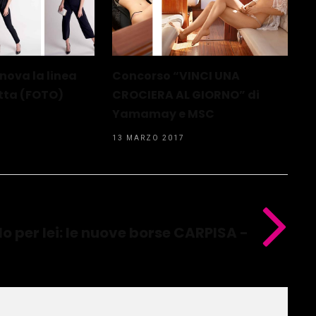
ova la linea
Concorso “VINCI UNA
tta (FOTO)
CROCIERA AL GIORNO” di
Yamamay e MSC
13 MARZO 2017
o per lei: le nuove borse CARPISA -