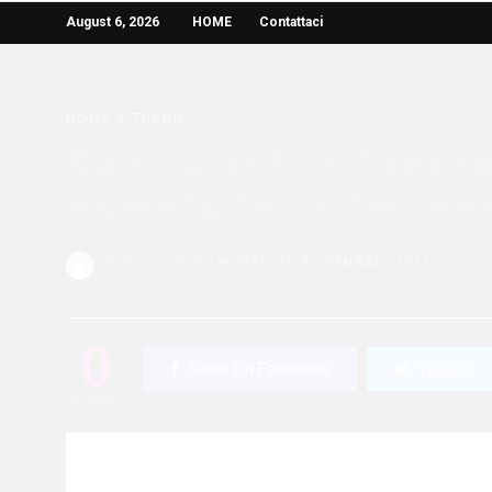
August 6, 2026
HOME
Contattaci
HOME
»
TREND
San Valentino idee reg
completini intimi 
Redazione Bella
POSTED ON 31 GENNAIO 2017
0
Share On Facebook
Tweet It
SHARES