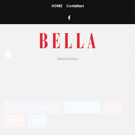
HOME
Contattaci
HOME
»
MAKE UP
Douglas lancia una mini
collezione dedicata a San
Valentino!
Redazione Bella
0
456 Views
0
- Advertisement -
POSTED ON 31 GENNAIO 2017
0
SHARES
Share On Facebook
Tweet It