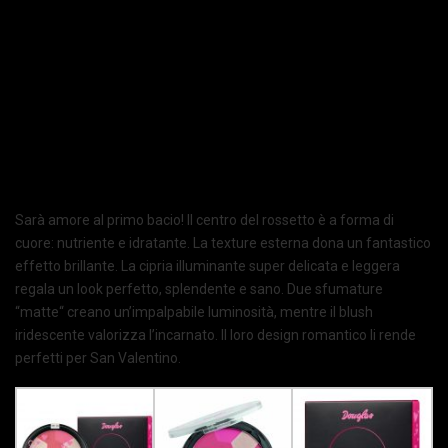
Sarà amore al primo bacio! Il centro del rossetto è a forma di
cuore: nutriente e idratante. La texture esterna dona un fantastico
effetto brillante. La cipria illuminante super delicata e leggera
regala un look perfetto, splendente e sano. Due sfumature
“matte“ creano un’impalpabile luminosità, mentre il blush
iridescente valorizza l’incarnato. Il loro design romantico li rende
perfetti per San Valentino.