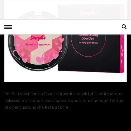
Per San Valentino da Douglas trovi due regali fatti con il cuore: un
dolcissimo rossetto e una stupenda cipria illuminante, perfetti per
te o per qualcuno che ti sta a cuore!