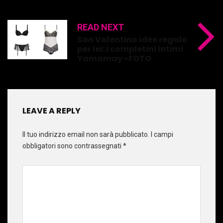
READ NEXT
San Valentino idee regalo
per lei: i completini intimi
Yamamay -FOTO
LEAVE A REPLY
Il tuo indirizzo email non sarà pubblicato.
I campi
obbligatori sono contrassegnati
*