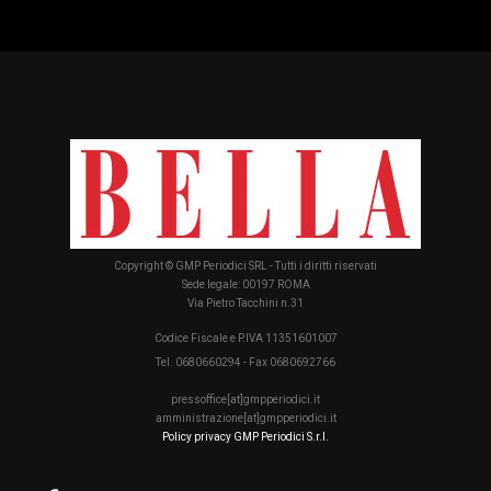
Copyright © GMP Periodici SRL - Tutti i diritti riservati
Sede legale: 00197 ROMA
Via Pietro Tacchini n.31
Codice Fiscale e P.IVA 11351601007
Tel. 0680660294 - Fax 0680692766
pressoffice[at]gmpperiodici.it
amministrazione[at]gmpperiodici.it
Policy privacy GMP Periodici S.r.l.