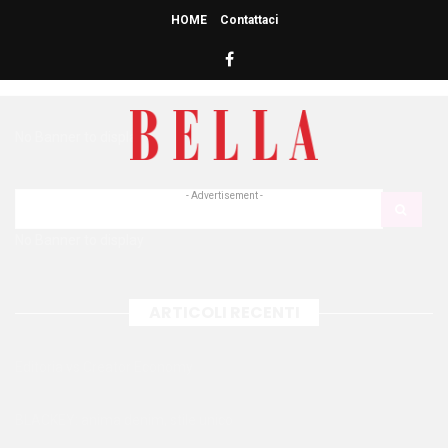
HOME
Contattaci
HOME
» PAGE LEFT SIDEBAR
Page Left Sidebar
No Banner to display
- Advertisement -
No Banner to display
ARTICOLI RECENTI
Editoria vs Creator Economy
BLACKEY: anima denim, stile unico