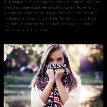
Nulla fringilla purus Lorem ipsum dosectetur adipisicing elit at leo
dignissim congue. Mauris elementum accumsan leo vel tempor.
Aliquam et elit eu nunc rhoncus viverra quis at felis et netus et
malesuada fames ac turpis egestas. Aenean commodo ligula
eget dolor. Aenean massa. Cum sociis natoque penatibus et
magnis dis parturient montes