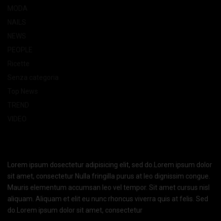
MODA
NAILS
NEWS
PEOPLE
Ricette
Senza categoria
Top News
TREND
VIDEO
Lorem ipsum dosectetur adipisicing elit, sed do.Lorem ipsum dolor
sit amet, consectetur Nulla fringilla purus at leo dignissim congue.
Mauris elementum accumsan leo vel tempor. Sit amet cursus nisl
aliquam. Aliquam et elit eu nunc rhoncus viverra quis at felis. Sed
do.Lorem ipsum dolor sit amet, consectetur