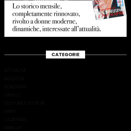
CATEGORIE
ATTUALITÀ
BELLEZZA
BENESSERE
CAPELLI
COSTUME E SOCIETA'
DIARY
LOCATIONS
MAKE UP