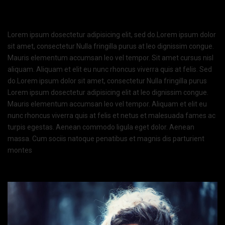
Lorem ipsum dosectetur adipisicing elit, sed do.Lorem ipsum dolor
sit amet, consectetur Nulla fringilla purus at leo dignissim congue.
Mauris elementum accumsan leo vel tempor. Sit amet cursus nisl
aliquam. Aliquam et elit eu nunc rhoncus viverra quis at felis. Sed
do.Lorem ipsum dolor sit amet, consectetur Nulla fringilla purus
Lorem ipsum dosectetur adipisicing elit at leo dignissim congue.
Mauris elementum accumsan leo vel tempor. Aliquam et elit eu
nunc rhoncus viverra quis at felis et netus et malesuada fames ac
turpis egestas. Aenean commodo ligula eget dolor. Aenean
massa. Cum sociis natoque penatibus et magnis dis parturient
montes