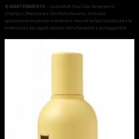
4) MANTENIMENTO
– Linea Multi Vita Color Keramine H:
Shampoo, Maschera e Olio Ristrutturante, formulati
appositamente per per mantenere viva nel tempo la bellezza e la
brillantezza dei capelli colorati, ristrutturandoli e proteggendoli.