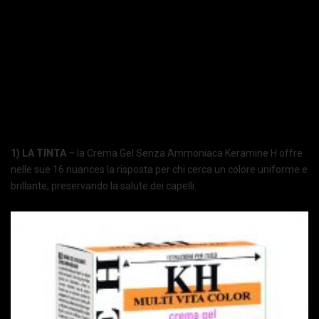
1) LA TINTA
– la Crema Gel Senza Ammoniaca Keramine H offre
nelle sue 16 nuances la risposta per chi cerca un colore uniforme e
brillante, preservando la salute dei capelli.