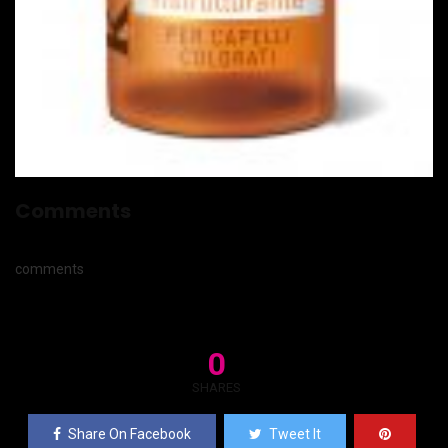
Comments
comments
0
SHARES
Share On Facebook
Tweet It