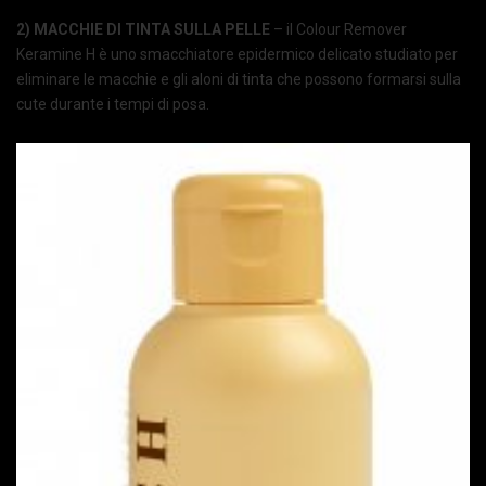
2) MACCHIE DI TINTA SULLA PELLE
– il Colour Remover
Keramine H è uno smacchiatore epidermico delicato studiato per
eliminare le macchie e gli aloni di tinta che possono formarsi sulla
cute durante i tempi di posa.