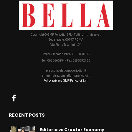
Copyright © GMP Periodici SRL - Tutti i diritti riservati
Sede legale: 00197 ROMA
Via Pietro Tacchini n.31
Codice Fiscale e P.IVA 11351601007
Tel. 0680660294 - Fax 0680692766
pressoffice[at]gmpperiodici.it
amministrazione[at]gmpperiodici.it
Policy privacy GMP Periodici S.r.l.
RECENT POSTS
Editoria vs Creator Economy