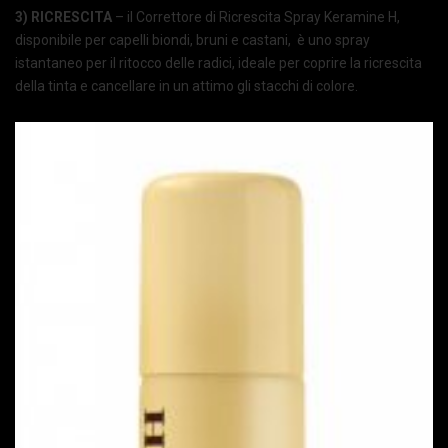
3) RICRESCITA
– il Correttore di Ricrescita Spray Keramine H,
disponibile per capelli biondi, bruni e castani, è uno spray
istantaneo per il ritocco delle radici, ideale per coprire la ricrescita
della tinta e cancellare in un attimo gli stacchi di colore.