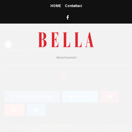
HOME
Contattaci
HOME
»
BELLEZZA
Tinta Fai Da Te? Facile, con
Keramine H!
Redazione Bella
0
700 Views
0
POSTED ON 20 FEBBRAIO 2017
- Advertisement -
0
SHARES
Share On Facebook
Tweet It