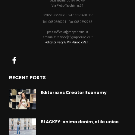
Sede legale: 00197 ROMA
Via Pietro Tacchini n.31
Codice Fiscale e P.IVA 11351601007
Tel. 0680660294 - Fax 0680692766
pressoffice[at]gmpperiodici.it
amministrazione[at]gmpperiodici.it
Policy privacy GMP Periodici S.r.l.
RECENT POSTS
Editoria vs Creator Economy
BLACKEY: anima denim, stile unico