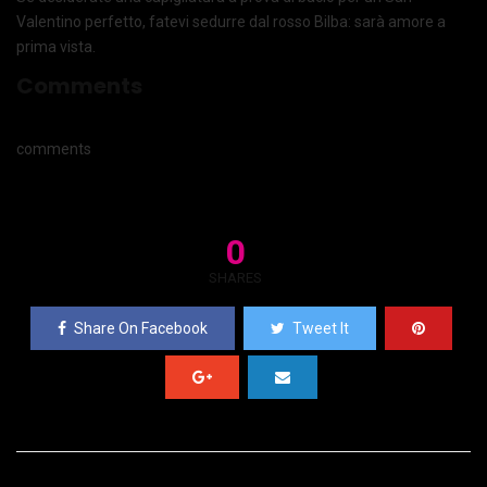
Valentino perfetto, fatevi sedurre dal rosso Bilba: sarà amore a
prima vista.
Comments
comments
0
SHARES
Share On Facebook
Tweet It