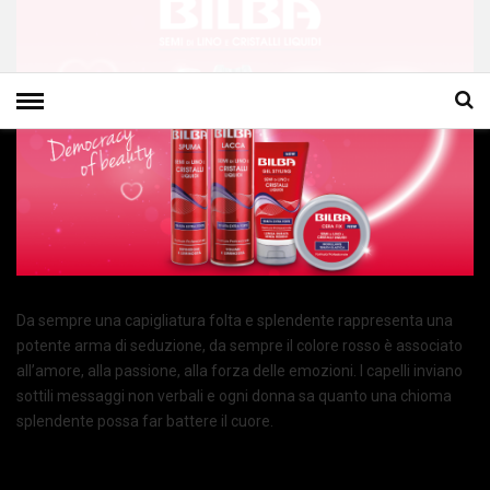
Da sempre una capigliatura folta e splendente rappresenta una
potente arma di seduzione, da sempre il colore rosso è associato
all’amore, alla passione, alla forza delle emozioni. I capelli inviano
sottili messaggi non verbali e ogni donna sa quanto una chioma
splendente possa far battere il cuore.