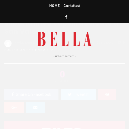
HOME
Contattaci
HOME
»
CAPELLI
Bilba: la linea capelli dedicata a
San Valentino
Redazione Bella
1
653 Views
0
POSTED ON 23 GENNAIO 2017
- Advertisement -
0
SHARES
Share On Facebook
Tweet It