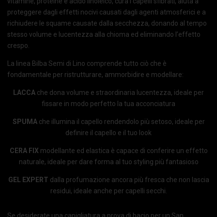
vitamine, proteine e acido linoleico, cura i capelli sfibrati, aiuta a
proteggere dagli effetti nocivi causati dagli agenti atmosferici e a
richiudere le squame causate dalla secchezza, donando al tempo
stesso volume e lucentezza alla chioma ed eliminando l’effetto
crespo.
La linea Bilba Semi di Lino comprende tutto ciò che è
fondamentale per ristrutturare, ammorbidire e modellare:
LACCA
che dona volume e straordinaria lucentezza, ideale per
fissare in modo perfetto la tua acconciatura
SPUMA
che illumina il capello rendendolo più setoso, ideale per
definire il capello e il tuo look
CERA FIX
modellante ed elastica è capace di conferire un effetto
naturale, ideale per dare forma al tuo styling più fantasioso
GEL EXPERT
dalla profumazione ancora più fresca che non lascia
residui, ideale anche per capelli secchi.
Se desiderate una capigliatura a prova di bacio per un San