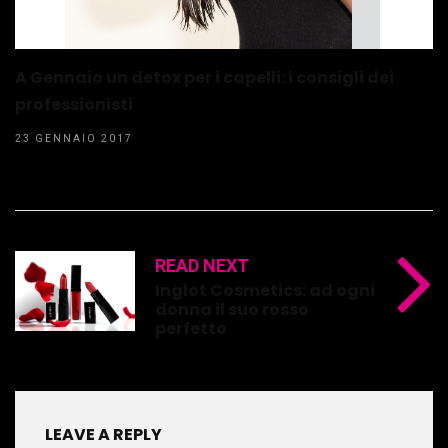
A Gennaio un detox per i capelli: i consigli dei
professionisti
23 GENNAIO 2017
READ NEXT
Inglot Cosmetics: ad ogni
donna il suo rosso
perfetto
LEAVE A REPLY