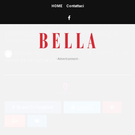
HOME
Contattaci
HOME
»
BELLEZZA
Novità Delinda: i nuovi prodotti
presenti sull’eShop di Beauty e
Wellness
Redazione Bella
1
475 Views
0
- Advertisement -
POSTED ON 20 FEBBRAIO 2017
0
SHARES
Share On Facebook
Tweet It