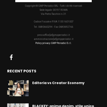
Copyright © GMP Periodici SRL - Tutti i diritti riservati
Sede legale: 00197 ROMA
Via Pietro Tacchini n.31
Codice Fiscale e P.IVA 11351601007
Tel. 0680660294 - Fax 0680692766
pressoffice[at]gmpperiodici.it
amministrazione[at]gmpperiodici.it
Policy privacy GMP Periodici S.r.l.
RECENT POSTS
Editoria vs Creator Economy
BLACKEY: anima denim, stile unico