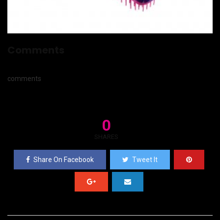
Comments
comments
0
SHARES
Share On Facebook
Tweet It