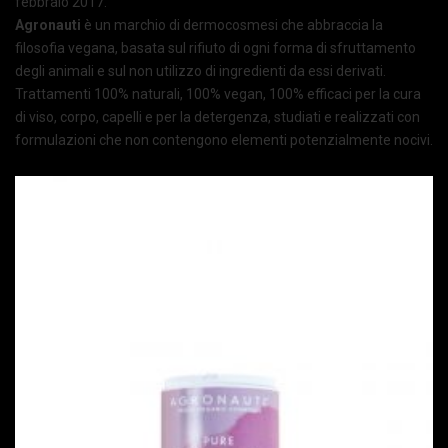
febbraio 2017.
Agronauti
è un marchio di dermocosmesi che abbraccia la
filosofia vegana, basata sul rifiuto di ogni forma di sfruttamento
degli animali e sul non utilizzo di ingredienti da essi derivati.
Trattamenti 100% naturali, 100% vegan, 100% efficaci per la cura
di viso, corpo, capelli e per la detergenza, studiati e realizzati con
formulazioni che non contengono elementi potenzialmente nocivi.