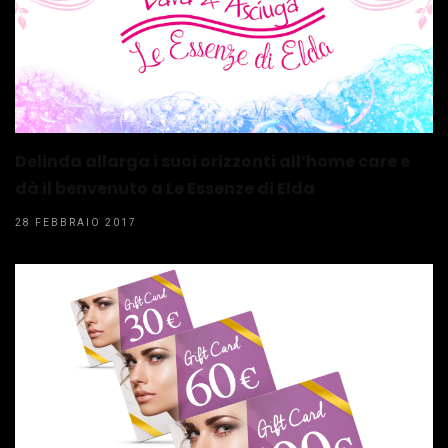
Delinda allarga i suoi orizzonti all’home care e
dà il benvenuto a Le Essenze di Elda
28 FEBBRAIO 2017