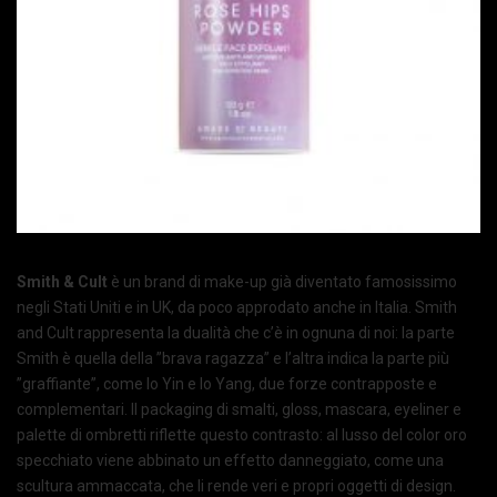
Smith & Cult
è un brand di make-up già diventato famosissimo
negli Stati Uniti e in UK, da poco approdato anche in Italia. Smith
and Cult rappresenta la dualità che c’è in ognuna di noi: la parte
Smith è quella della ”brava ragazza” e l’altra indica la parte più
”graffiante”, come lo Yin e lo Yang, due forze contrapposte e
complementari. Il packaging di smalti, gloss, mascara, eyeliner e
palette di ombretti riflette questo contrasto: al lusso del color oro
specchiato viene abbinato un effetto danneggiato, come una
scultura ammaccata, che li rende veri e propri oggetti di design.