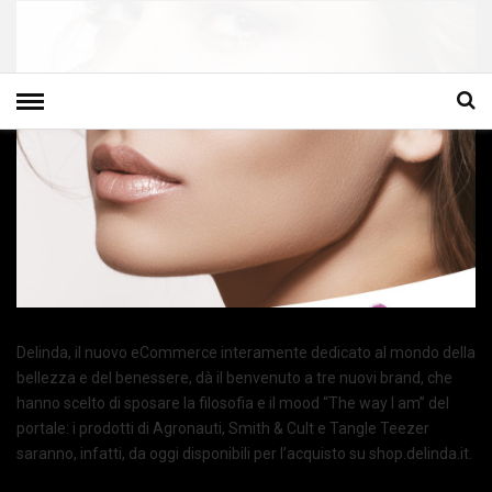
Delinda, il nuovo eCommerce interamente dedicato al mondo della
bellezza e del benessere, dà il benvenuto a tre nuovi brand, che
hanno scelto di sposare la filosofia e il mood “The way I am” del
portale: i prodotti di Agronauti, Smith & Cult e Tangle Teezer
saranno, infatti, da oggi disponibili per l’acquisto su shop.delinda.it.