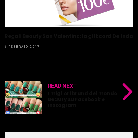
Regali Beauty San Valentino: la gift card Delinda
6 FEBBRAIO 2017
READ NEXT
I migliori brand del mondo
Beauty su Facebook e
Instagram