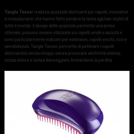
Tangle Teezer
realizza spazzole districanti per capelli, innovative
e rivoluzionarie, che hanno fatto perdere la testa agli hair-stylist di
tutto il mondo. Il design delle spazzole permette una presa
ottimale, possono essere utilizzate sui capelli umidi o asciutti e
sono particolarmente indicate per extension, capelli secchi, ricci e
sensibilizzati. Tangle Teezer permette di pettinare i capelli
districandoli senza intoppi, senza provocare elettricità statica,
senza dolore e senza danneggiarli, limitandone la perdita.