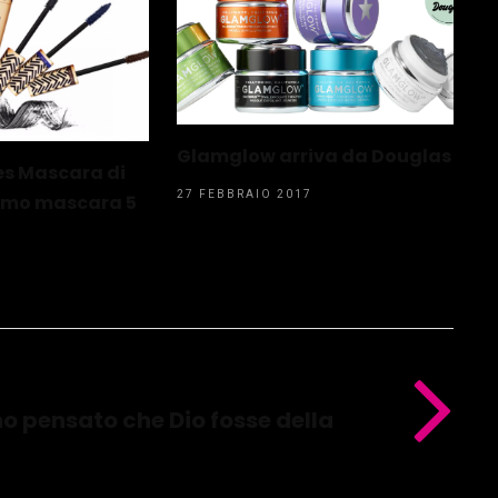
Glamglow arriva da Douglas
es Mascara di
27 FEBBRAIO 2017
rimo mascara 5
 ho pensato che Dio fosse della