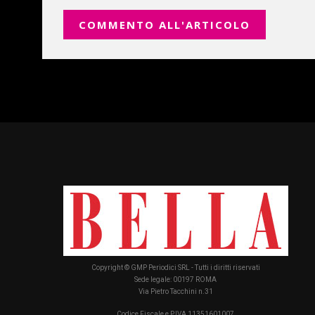
Copyright © GMP Periodici SRL - Tutti i diritti riservati
Sede legale: 00197 ROMA
Via Pietro Tacchini n.31
Codice Fiscale e P.IVA 11351601007