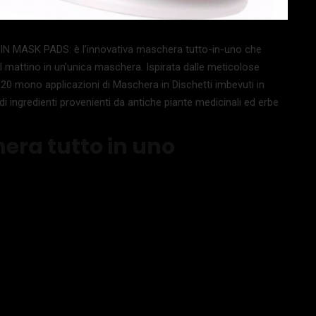
MASK PADS: è l’innovativa maschera tutto-in-uno che
l mattino in un’unica maschera. Ispirata dalle meticolose
 20 mono applicazioni di Maschera in Dischetti imbevuti in
 ingredienti provenienti da antiche piante medicinali ed erbe
era tutto in uno