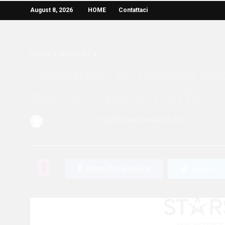
August 8, 2026
HOME
Contattaci
HOME
»
BELLEZZA
Douglas: la nuova ma
per una pelle perfett
Redazione Bella
POSTED ON 20 MARZO 2017
0
Share On Facebook
Tweet It
SHARES