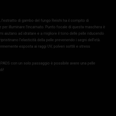
, l’estratto di gambo del fungo Reishi ha il compito di
le per illuminare l’incarnato. Punto focale di questa maschera è
imi aiutano ad idratare e a migliore il tono delle pelle riducendo
pristinano l’elasticità della pelle prevenendo i segni dell’età.
erennemente esposta ai raggi UV, polveri sottili e stress
.
S con un solo passaggio è possibile avere una pelle
di!