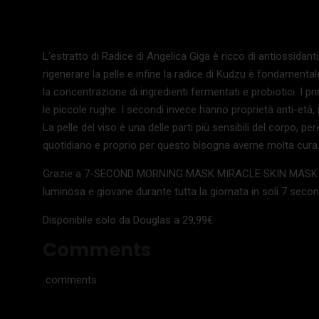
L’estratto di Radice di Angelica Giga è ricco di antiossidanti
rigenerare la pelle e infine la radice di Kudzu è fondamenta
la concentrazione di ingredienti fermentati e probiotici. I pr
le piccole rughe. I secondi invece hanno proprietà anti-età, ri
La pelle del viso è una delle parti più sensibili del corpo, p
quotidiano e proprio per questo bisogna averne molta cura
Grazie a 7-SECOND MORNING MASK MIRACLE SKIN MASK PAD
luminosa e giovane durante tutta la giornata in soli 7 secon
Disponibile solo da Douglas a 29,99€
Comments
comments