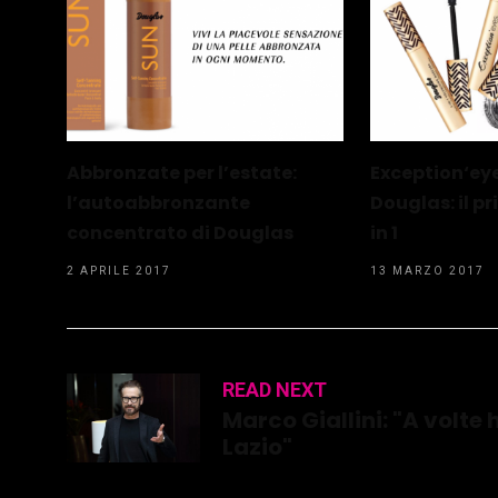
Abbronzate per l’estate:
Exception‘ey
l’autoabbronzante
Douglas: il p
concentrato di Douglas
in 1
2 APRILE 2017
13 MARZO 2017
READ NEXT
Marco Giallini: "A volte
Lazio"