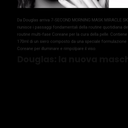
Da Douglas arriva 7-SECOND MORNING MASK MIRACLE SKIN 
riunisce i passaggi fondamentali della routine quotidiana de
routine multi-fase Coreane per la cura della pelle. Contiene
170ml di un siero composto da una speciale formulazione di
Coreane per illuminare e rimpolpare il viso.
Douglas: la nuova masch