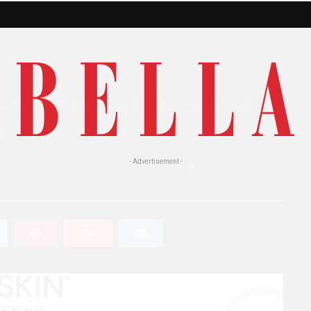
schera tutto in uno
a in 7 secondi!
- Advertisement -
0
614 Views
0