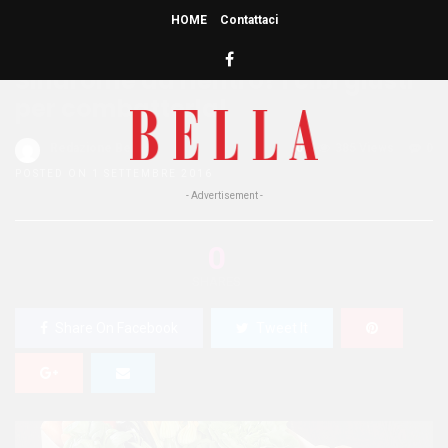
HOME
Contattaci
HOME
»
BENESSERE
Sindrome da rientro? I cibi giusti
per combatterla!
Redazione Bella
0
385 Views
0
POSTED ON 1 SETTEMBRE 2016
- Advertisement -
0
SHARES
Share On Facebook
Tweet It