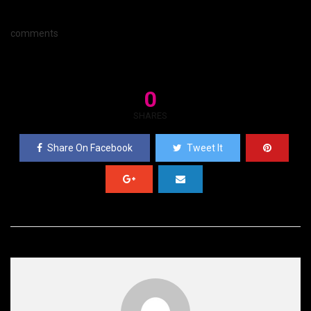
comments
0
SHARES
Share On Facebook
Tweet It