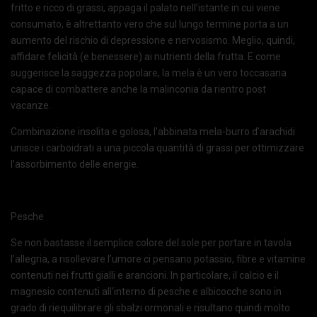
fritto e ricco di grassi, appaga il palato nell’istante in cui viene
consumato, è altrettanto vero che sul lungo termine porta a un
aumento del rischio di depressione e nervosismo. Meglio, quindi,
affidare felicità (e benessere) ai nutrienti della frutta. E come
suggerisce la saggezza popolare, la mela è un vero toccasana
capace di combattere anche la malinconia da rientro post
vacanze.
Combinazione insolita e golosa, l’abbinata mela-burro d’arachidi
unisce i carboidrati a una piccola quantità di grassi per ottimizzare
l’assorbimento delle energie.
Pesche
Se non bastasse il semplice colore del sole per portare in tavola
l’allegria, a risollevare l’umore ci pensano potassio, fibre e vitamine
contenuti nei frutti gialli e arancioni. In particolare, il calcio e il
magnesio contenuti all’interno di pesche e albicocche sono in
grado di riequilibrare gli sbalzi ormonali e risultano quindi molto