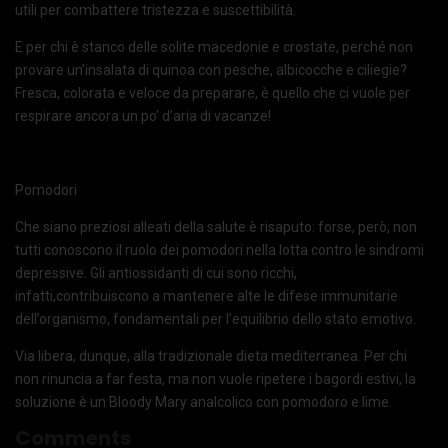
utili per combattere tristezza e suscettibilità.
E per chi è stanco delle solite macedonie e crostate, perché non
provare un’insalata di quinoa con pesche, albicocche e ciliegie?
Fresca, colorata e veloce da preparare, è quello che ci vuole per
respirare ancora un po’ d’aria di vacanze!
Pomodori
Che siano preziosi alleati della salute è risaputo: forse, però, non
tutti conoscono il ruolo dei pomodori nella lotta contro le sindromi
depressive. Gli antiossidanti di cui sono ricchi,
infatti,contribuiscono a mantenere alte le difese immunitarie
dell’organismo, fondamentali per l’equilibrio dello stato emotivo.
Via libera, dunque, alla tradizionale dieta mediterranea. Per chi
non rinuncia a far festa, ma non vuole ripetere i bagordi estivi, la
soluzione è un Bloody Mary analcolico con pomodoro e lime.
Comments