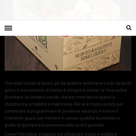
Che siate tornati al lavoro già da qualche settimana o solo da pochi
giorni, il meccanismo al rientro è sempre lo stesso: le ferie estive
diventano un lontano ricordo, che per molti lascia spazio a
stanchezza, irritabilità e malinconia. Ma se è troppo presto per
cominciare a programmare le prossime vacanze, è invece il
momento giusto per mettere in campo qualche trucchetto in
grado di riportare il buonumore nelle vostre giornate.
Come? Semplice, il segreto per sfoderare sorrisi e vitalità si