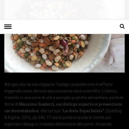
Ad ogni cibo la sua stagione: l’adagio popolare non è affatto
leggenda come dimostrano numerosi studi scientifici. L’ultimo,
tradotto in una serie di utili e semplici pratiche alimentare, porta la
firma di
Massimo Gualerzi, cardiologo esperto in prevenzione
cardiometabolica
, che nel suo “
La dieta SuperSalute”
(Sperling
& Kupfer, 2016, pp.240, 17 euro) porta a tavola le ricette per
superare i disagi e i malanni dell’inverno alle porte. Secondo