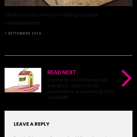
Sindrome da rientro? I cibi giusti per
combatterla!
1 SETTEMBRE 2016
READ NEXT
Torna la settimana del
baratto: dal 14 al 20
novembre si dorme gratis
nei B&B!
LEAVE A REPLY