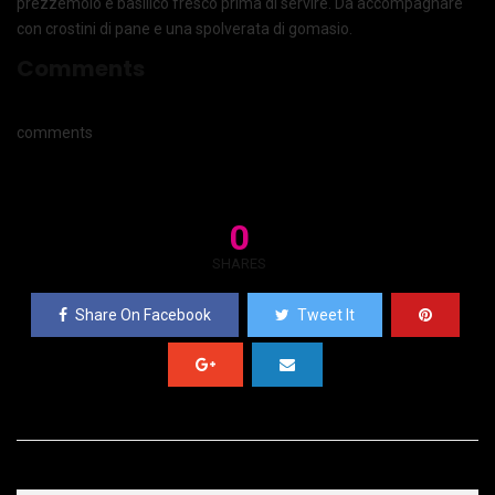
prezzemolo e basilico fresco prima di servire. Da accompagnare
con crostini di pane e una spolverata di gomasio.
Comments
comments
0
SHARES
Share On Facebook
Tweet It