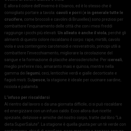
E allora il colore dell’inverno è il bianco, ed è lo stesso che è
consigliato portare a tavola:
cavoli e porri
(
e in generale tutte le
crucifere
, come broccoli e cavolini di Bruxelles) sono preziosi per
combattere l’inquinamento delle città che con i mesi freddi
raggiunge i picchi più elevati.
Un alleato è anche il viola
, perché gli
alimenti di questo colore riscaldano il corpo: rape, mirtilli, cavolo
viola e uva contengono carotenoidi e resveratrolo, principi utili a
combattere l’invecchiamento, migliorare la circolazione del
sangue e la formazione di placche aterosclerotiche. Per i
cereali
,
meglio preferire riso, amaranto mais e quinoa, mentre nella
gamma dei
legumi
, ceci, lenticchie verdi e gialle decorticate e
fagioli misti. Sul
pesce
, la stagione è ideale per cucinare sardine,
ricciola e palamita.
L’infuso per riscaldarsi
Al rientro dal lavoro o da una giornata difficile, ci si può riscaldare
ed energizzare con un infuso caldo. Ecco allora due ricette
speziate, deliziose e amiche del nostro corpo, tratte dal libro “La
dieta SuperSalute”. La stagione è quella giusta per un tè verde con
cardamomo, chiodi di garofano, noce moscata e zenzero oppure