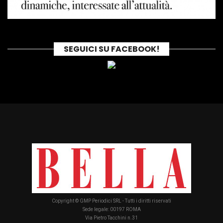
SEGUICI SU FACEBOOK!
Copyright © GMP Periodici SRL - Tutti i diritti riservati
Sede legale: 00197 ROMA
Via Pietro Tacchini n.31