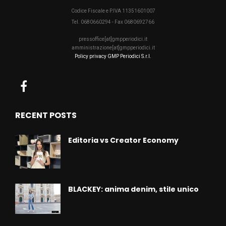
Codice Fiscale e P.IVA 11351601007
Tel. 0680660294 - Fax 0680692766
pressoffice[at]gmpperiodici.it
amministrazione[at]gmpperiodici.it
Policy privacy GMP Periodici S.r.l.
RECENT POSTS
Editoria vs Creator Economy
BLACKEY: anima denim, stile unico