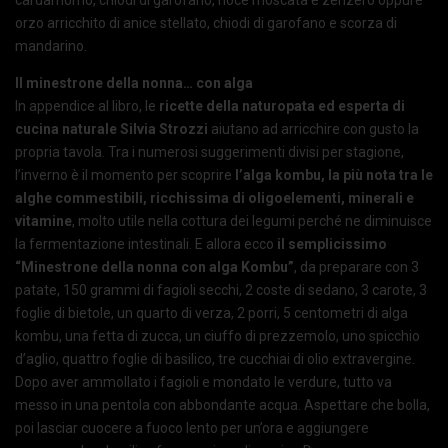
orzo arricchito di anice stellato, chiodi di garofano e scorza di
mandarino.
Il minestrone della nonna… con alga
In appendice al libro, le
ricette della naturopata ed esperta di
cucina naturale Silvia Strozzi
aiutano ad arricchire con gusto la
propria tavola. Tra i numerosi suggerimenti divisi per stagione,
l’inverno è il momento per scoprire
l’alga kombu, la più nota tra le
alghe commestibili, ricchissima di oligoelementi, minerali e
vitamine
, molto utile nella cottura dei legumi perché ne diminuisce
la fermentazione intestinali. E allora ecco
il semplicissimo
“Minestrone della nonna con alga Kombu”
, da preparare con 3
patate, 150 grammi di fagioli secchi, 2 coste di sedano, 3 carote, 3
foglie di bietole, un quarto di verza, 2 porri, 5 centometri di alga
kombu, una fetta di zucca, un ciuffo di prezzemolo, uno spicchio
d’aglio, quattro foglie di basilico, tre cucchiai di olio extravergine.
Dopo aver ammollato i fagioli e mondato le verdure, tutto va
messo in una pentola con abbondante acqua. Aspettare che bolla,
poi lasciar cuocere a fuoco lento per un’ora e aggiungere