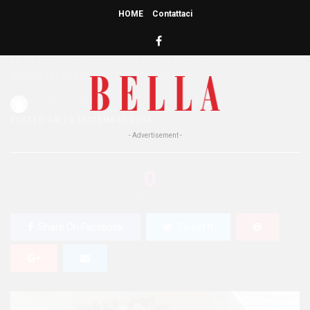
HOME
Contattaci
HOME
»
BENESSERE
Il freddo dell’inverno? Si
combatte a tavola!
Redazione Bella
0
438 Views
0
POSTED ON 26 SETTEMBRE 2016
- Advertisement -
0
SHARES
Share On Facebook
Tweet It