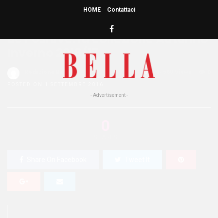
HOME
Contattaci
HOME
»
MODA
Be Positive: la collezione Autunno
Inverno 2016/17
Redazione Bella
0
568 Views
0
POSTED ON 1 SETTEMBRE 2016
- Advertisement -
0
SHARES
Share On Facebook
Tweet It