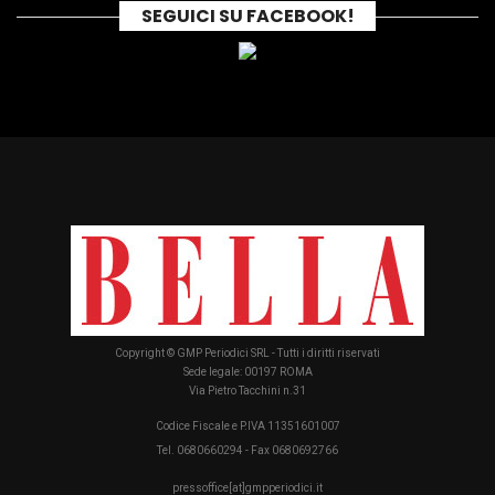
SEGUICI SU FACEBOOK!
Copyright © GMP Periodici SRL - Tutti i diritti riservati
Sede legale: 00197 ROMA
Via Pietro Tacchini n.31
Codice Fiscale e P.IVA 11351601007
Tel. 0680660294 - Fax 0680692766
pressoffice[at]gmpperiodici.it