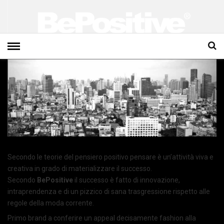
Secondo le teorie del pensiero positivo pensare è un’attività viva e
creativa in grado di materializzare il successo.
Secondo
BePositive
il successo è fatto di innovazione,
intraprendenza e di un pizzico di sana trasgressione rispetto alle
regole della moda corrente.
Primo brand a conferire un appeal decisamente fashion alla