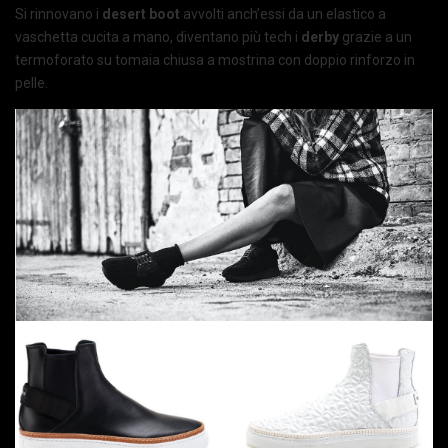
Si rinnovano i
desert boot
avvolti anch’essi da un elastico a
vaschetta cucita a mano, diventano più tech i
derby
grazie a un
termoforato su tomaia chiusa a mostrina con doppio rinforzo in
pelle.