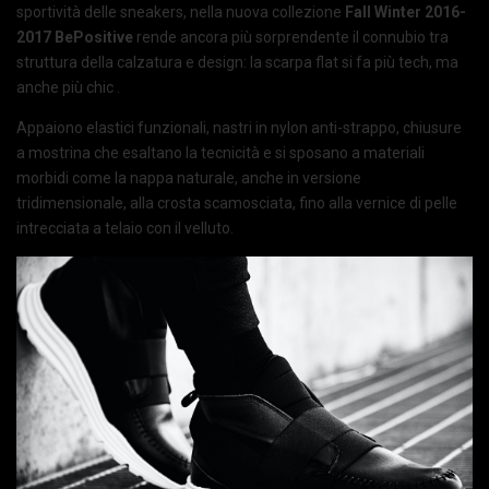
sportività delle sneakers, nella nuova collezione
Fall Winter 2016-
2017 BePositive
rende ancora più sorprendente il connubio tra
struttura della calzatura e design: la scarpa flat si fa più tech, ma
anche più chic .
Appaiono elastici funzionali, nastri in nylon anti-strappo, chiusure
a mostrina che esaltano la tecnicità e si sposano a materiali
morbidi come la nappa naturale, anche in versione
tridimensionale, alla crosta scamosciata, fino alla vernice di pelle
intrecciata a telaio con il velluto.