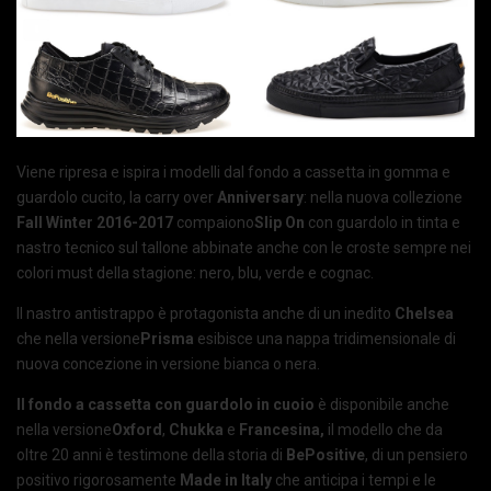
Viene ripresa e ispira i modelli dal fondo a cassetta in gomma e
guardolo cucito, la carry over
Anniversary
: nella nuova collezione
Fall Winter 2016-2017
compaiono
Slip On
con guardolo in tinta e
nastro tecnico sul tallone abbinate anche con le croste sempre nei
colori must della stagione: nero, blu, verde e cognac.
Il nastro antistrappo è protagonista anche di un inedito
Chelsea
che nella versione
Prisma
esibisce una nappa tridimensionale di
nuova concezione in versione bianca o nera.
Il fondo a cassetta con guardolo in cuoio
è disponibile anche
nella versione
Oxford
,
Chukka
e
Francesina,
il modello che da
oltre 20 anni è testimone della storia di
BePositive
, di un pensiero
positivo rigorosamente
Made in Italy
che anticipa i tempi e le