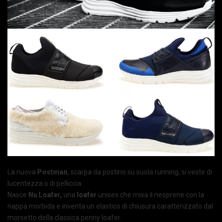
La nuova
Postman
, scarpa da postino su suola running, si veste di
lucentezza o di pelliccia.
Nasce
Nu Loafer,
una
loafer
unisex che mixa il neoprene con la
nappa morbida e inventa un elastico di chiusura caratterizzato dal
morsetto della classica penny loafer.