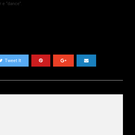
r e “dance”.
Tweet It