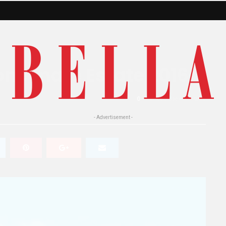
one mare Estate 2016
0
633 Views
0
- Advertisement -