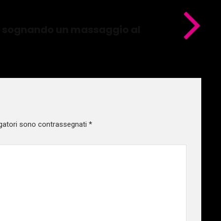
a: sognando un massaggio al
gatori sono contrassegnati
*