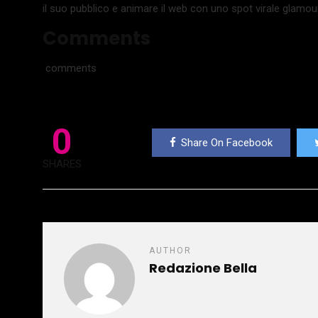
il suo pubblico e animare il web con uno spot virale glamou
Comments
comments
0
Share On Facebook
SHARES
AUTHOR
Redazione Bella