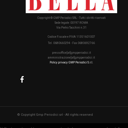
Copyright © GMP Periodici SRL - Tutti i diritti riservati
Sede legale: 00197 ROMA
Via Pietro Tacchini n.31
Codice Fiscale e P.IVA 11351601007
Tel. 0680660294 - Fax 0680692766
pressoffice[at]gmpperiodici.it
amministrazione[at]gmpperiodici.it
Policy privacy GMP Periodici S.r.l.
© Copyright Gmp Periodici srl - All rights reserved