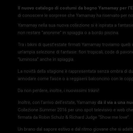
Il nuovo catalogo di costumi da bagno Yamamay per l’
di conoscere le sorprese che Yamamay ha riservato per noi?
Yamamay nella sua nuova collezione si è ispirata a fantasie 
non restare “anonime” in spiaggia o a bordo piscina.
Tra i bikini di quest’estate firmati Yamamay troviamo quel
un’ampia selezione di fantasie: fiori tropicali, code di pavo
“luminosa” anche in spiaggia.
La novità della stagione è rappresentata senza ombra di dubbi
annodare come fasce o a reggiseni balconcino con le cop
Da non perdere, inoltre, i nuovissimi trikini!
Inoltre, con l’arrivo dell’estate, Yamamay
dà il via a una 
Collezione Summer 2016 per uno spot televisivo e web che vu
firmata da Robin Schulz & Richard Judge “Show me love”.
Un brano dal sapore estivo e dal ritmo giovane che si adat