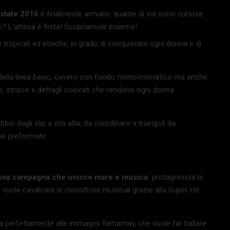
Estate 2016
è finalmente arrivato: quante di voi sono curiose
 L’attesa è finita! Scopriamole insieme!
tropicali ed etniche, in grado di conquistare ogni donna e di
li della linea basic, ovvero con fondo monocromatico ma anche
ne, strisce e dettagli colorati che rendono ogni donna
o dagli slip a vita alta, da coordinare a triangoli da
pe preformate.
nuova campagna che unisce mare e musica:
protagonista la
ole cavalcare le classifiche musicali grazie alla Super Hit
ta perfettamente alle immagini Yamamay, che vuole far ballare