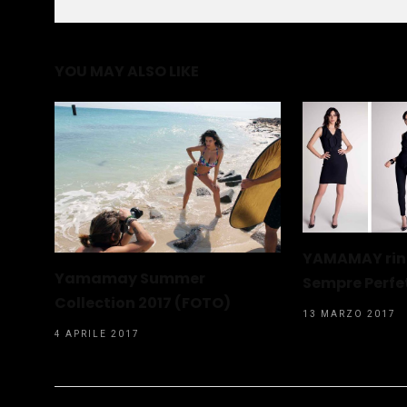
YOU MAY ALSO LIKE
YAMAMAY rinn
Yamamay Summer
Sempre Perfe
Collection 2017 (FOTO)
13 MARZO 2017
4 APRILE 2017