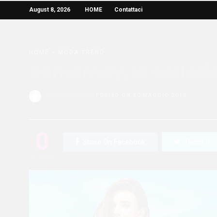
August 8, 2026
HOME
Contattaci
HOME
»
MODA
TREND
Yamamay, la collezi
Redazione Bella
POSTED ON 30 MAGGIO 2016
0
Share On Facebook
Tweet It
SHARES