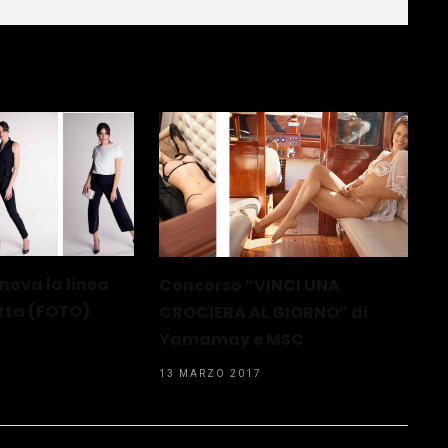
ova la linea
Concorso “VINCI UNA
tta (FOTO)
CROCIERA AL GIORNO” di
Yamamay e MSC
13 MARZO 2017