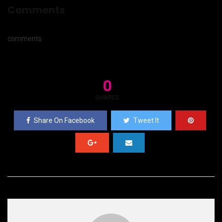
Comments
comments
0
SHARES
Share On Facebook
Tweet It