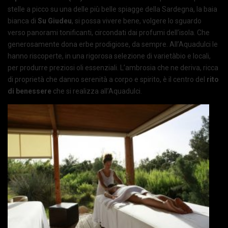
stelle a picco su una delle più belle spiagge della Sardegna, la baia
bianca di
Su Giudeu
, si possa vivere bene, volgere lo sguardo
verso panorami tonificanti, circondati dai profumi dell’isola. Che
generosamente dona erbe prodigiose, da sempre. All’Aquadulci le
hanno riscoperte, in una rigorosa selezione di varietàbio e locali,
per produrre preziosi oli essenziali. L’ambrosia che ne deriva, ricca
di proprietà che danno serenità a corpo e spirito, è il centro del
rito
di benessere
che si realizza all’Aquadulci.