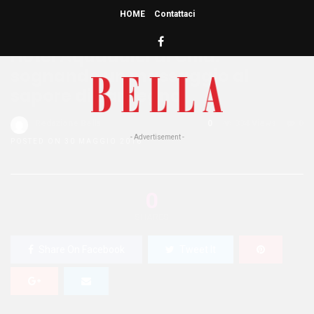
HOME
Contattaci
HOME
»
LOCATIONS
Hotel Aquadulci di Chia:
sognando un massaggio al
sapore di Sardegna
Redazione Bella
0
334 Views
0
- Advertisement -
POSTED ON 30 MAGGIO 2016
0
SHARES
Share On Facebook
Tweet It