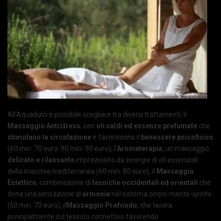
All’Aquadulci è possibile scegliere tra diversi trattamenti: il
Massaggio Antistress
, con
oli caldi ed essenze profumate
che
stimolano la circolazione
e favoriscono il
benessere psicofisico
(60 min. 70 euro; 90 min. 90 euro), l’
Aromaterapia
, un massaggio
delicato e rilassante
impreziosito da sinergie di oli essenziali
della macchia mediterranea (60 min. 80 euro), il
Massaggio
Eclettico
, combinazione di
tecniche occidentali ed orientali
che
dona una sensazione di
armonia
nel sistema corpo-mente-spirito
(60 min. 70 euro), il
Massaggio Profondo
, che lavora
principalmente sul tessuto connettivo favorendo