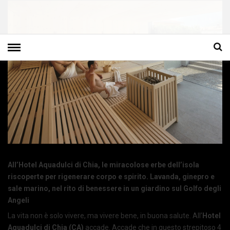
All’Hotel Aquadulci di Chia, le miracolose erbe dell’isola
riscoperte per rigenerare corpo e spirito. Lavanda, ginepro e
sale marino, nel rito di benessere in un giardino sul Golfo degli
Angeli
La vita non è solo vivere, ma vivere bene, in buona salute. All’
Hotel
Aquadulci di Chia (CA)
accade. Accade che in questo strepitoso 4