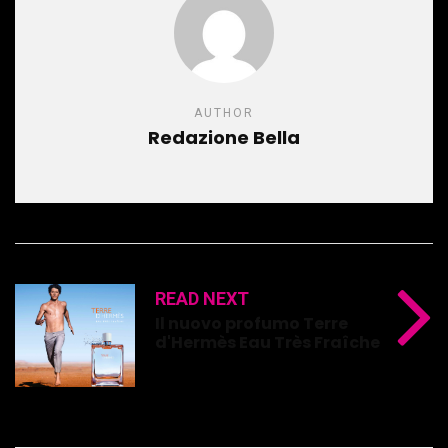
AUTHOR
Redazione Bella
READ NEXT
Il nuovo profumo Terre
d'Hermès Eau Très Fraîche