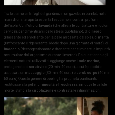
Tra le palme e i trifogli del giardino, in un gazebo in bambù, nelle
mani di una terapista esperta l’esotismo incontra i profumi
dell’isola. Con l’
olio
di
lavanda
(che allevia le contratture e i dolori
cervicali, per dimenticarsi dello stress quotidiano), di
ginepro
(rilassante ed emolliente per la pelle arrossata dal sole), di
menta
(rinfrescante e rigenerante, ideale dopo una giornata di mare), di
finocchio
(decongestionante e drenante per eliminare le impurità
accumulate dall’organismo durante l’inverno). Da quest’anno agli
elementi naturali utilizzati si aggiunge anche il
sale marino
,
protagonista di
scrub
viso
(20 min. 40 euro), a cui è possibile
associare un
massaggio
(30 min. 40 euro) e
scrub
corpo
(40 min.
60 euro).Questo genere di peeling ha proprietà purificanti,
restituisce alla pelle
luminosità e freschezza
, rimuove le cellule
morte, stimola la
circolazione
e contrasta le infiammazioni.