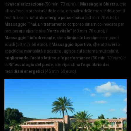
la
vascolarizzazione
(50 min. 70 euro), il
Massaggio Shiatzu
, che
attraverso la pressione delle dita, dei palmi delle mani e dei gomiti
restituisce la naturale
energia psico-fisica
(50 min. 70 euro), il
Massaggio Thai
, un trattamento corporeo dinamico indicato per
recuperare elasticità e
“forza vitale”
(60 min. 70 euro), il
Massaggio Linfodrenante
, che
elimina le tossine
e smuove i
liquidi (50 min. 60 euro), il
Massaggio Sportivo
, che attraverso
specifiche manualità e posture , agisce sul sistema muscolare,
migliorando l’acido lattico e le performance
(50 min. 70 euro) e
la
Riflessologia del piede
, che
ripristina l’equilibrio dei
meridiani energetici
(45 min. 60 euro).