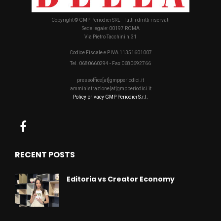
Copyright © GMP Periodici SRL - Tutti i diritti riservati
Sede legale: 00197 ROMA
Via Pietro Tacchini n.31
Codice Fiscale e P.IVA 11351601007
Tel. 0680660294 - Fax 0680692766
pressoffice[at]gmpperiodici.it
amministrazione[at]gmpperiodici.it
Policy privacy GMP Periodici S.r.l.
RECENT POSTS
Editoria vs Creator Economy