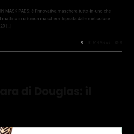
MASK PADS: è l’innovativa maschera tutto-in-uno che
l mattino in un’unica maschera. Ispirata dalle meticolose
20 […]
0
614 Views
0
ra di Douglas: il