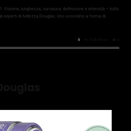
: Volume, lunghezza, curvatura, definizione e intensità – tutto
i esperti di bellezza Douglas. Uno scovolino a forma di
0
4.2K Views
0
Douglas