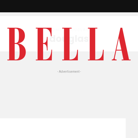
HOME
» DOUGLAS
douglas
- Advertisement -
te:
oncentrato di Douglas