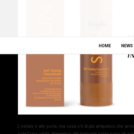
HOME
NEWS
L’estate è alle porte, ma cosa c’è di più antipatico che arri
sole? Una valida alternativa alle lampade solari sono gli a