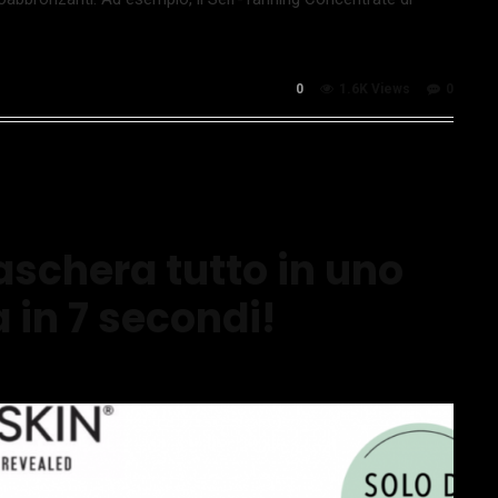
0
1.6K Views
0
schera tutto in uno
a in 7 secondi!