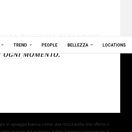
TREND
PEOPLE
BELLEZZA
LOCATIONS
vare in spiaggia bianca come una mozzarella che riflette il
utoabbronzanti. Ad esempio, il Self-Tanning Concentrate di