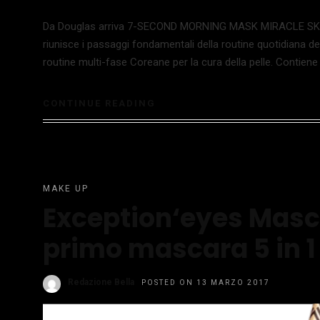
Da Douglas arriva 7-SECOND MORNING MASK MIRACLE SKIN 
riunisce i passaggi fondamentali della routine quotidiana de
routine multi-fase Coreane per la cura della pelle. Contiene 
CONTINUE READING
MAKE UP
Exception‘eyes Masca
primo mascara 5 in 1
Redazione Bella
POSTED ON 13 MARZO 2017