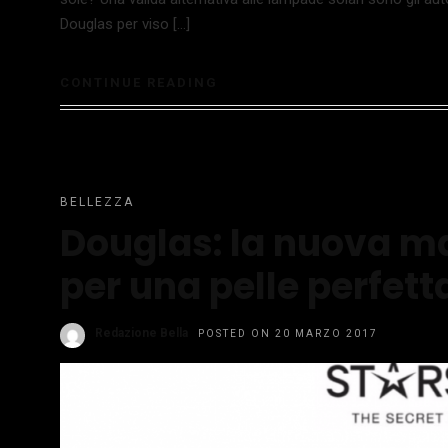
Douglas per viso […]
CONTINUE READING
BELLEZZA
Douglas: la nuova ma
per una pelle perfett
Redazione Bella
POSTED ON 20 MARZO 2017