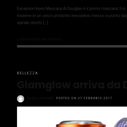
Exception‘eyes Mascara di Douglas è il primo mascara 5 in 1
insieme in un unico prodotto innovativo messo a punto dagl
spirale ritorto […]
CONTINUE READING
BELLEZZA
Glamglow arriva da 
Redazione Bella
POSTED ON 27 FEBBRAIO 2017