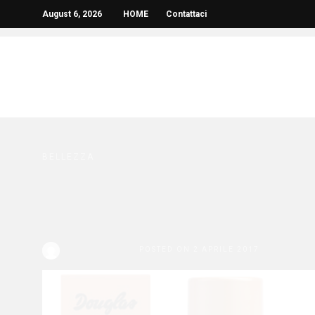
August 6, 2026
HOME
Contattaci
BELLEZZA
Abbronzate per l’esta
l’autoabbronzante c
Redazione Bella
POSTED ON 2 APRILE 2017