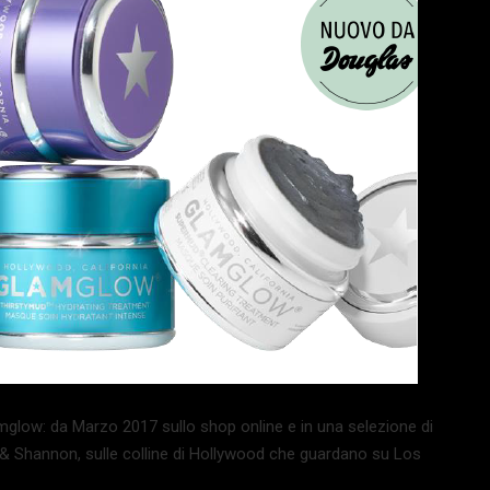
glow: da Marzo 2017 sullo shop online e in una selezione di
n & Shannon, sulle colline di Hollywood che guardano su Los