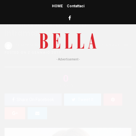
HOME
Contattaci
HOME
»
PEOPLE
Jessica Alba: bellezza
intramontabile
Redazione Bella
0
516 Views
0
POSTED ON 2 GENNAIO 2017
- Advertisement -
0
SHARES
Share On Facebook
Tweet It