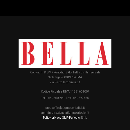
Copyright © GMP Periodici SRL - Tutti i diritti riservati
Sede legale: 00197 ROMA
Via Pietro Tacchini n.31
Codice Fiscale e P.IVA 11351601007
Tel. 0680660294 - Fax 0680692766
pressoffice[at]gmpperiodici.it
amministrazione[at]gmpperiodici.it
Policy privacy GMP Periodici S.r.l.