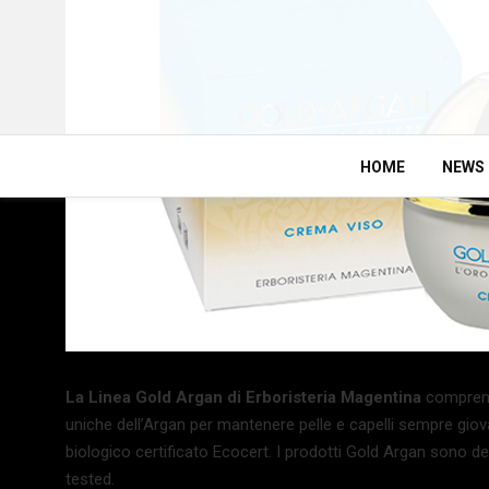
HOME
NEWS
La Linea Gold Argan di Erboristeria Magentina
comprend
uniche dell’Argan per mantenere pelle e capelli sempre giova
biologico certificato Ecocert. I prodotti Gold Argan sono 
tested.