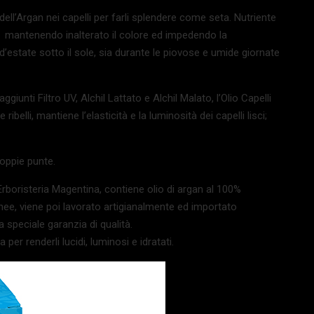
 dell’Argan nei capelli per farli splendere come seta. Nutriente
ici mantenendo inalterato il colore ed impedendo la
a d’estate sotto il sole, sia durante le piovose e umide giornate
unti Filtro UV, Alchil Lattato e Alchil Malato, l’Olio Capelli
ribelli, mantiene l’elasticità e la luminosità dei capelli lisci;
doppie punte.
i Erboristeria Magentina, contiene olio di argan al 100%
nee, viene poi lavorato artigianalmente ed importato
speciale garanzia di qualità.
per renderli lucidi, luminosi e idratati.