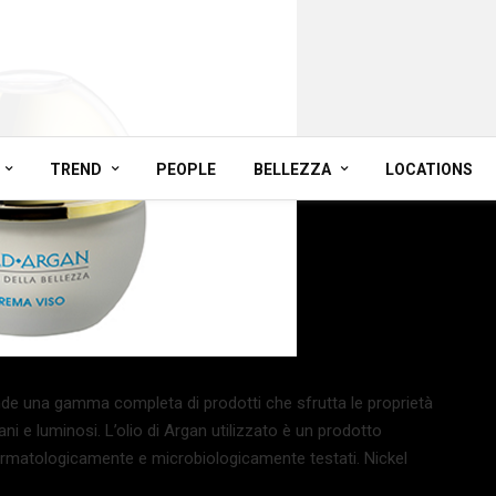
TREND
PEOPLE
BELLEZZA
LOCATIONS
e una gamma completa di prodotti che sfrutta le proprietà
ni e luminosi. L’olio di Argan utilizzato è un prodotto
dermatologicamente e microbiologicamente testati. Nickel