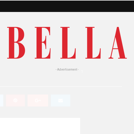
a: nella Linea Gold
co puro al 100%
- Advertisement -
1
834 Views
0