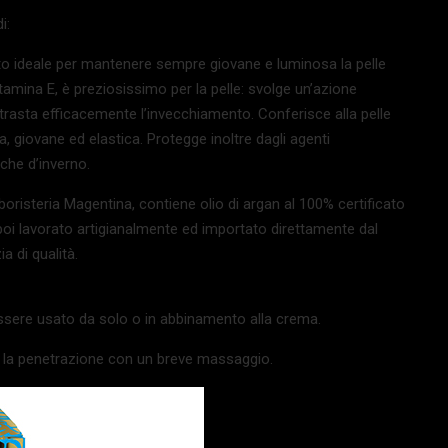
i:
o ideale per mantenere sempre giovane e luminosa la pelle
vitamina E, è preziosissimo per la pelle: svolge un’azione
ontrasta efficacemente l’invecchiamento. Conferisce alla pelle
a, giovane ed elastica. Protegge inoltre dagli agenti
 che d’inverno.
rboristeria Magentina, contiene olio di argan al 100% certificato
poi lavorato artigianalmente ed importato direttamente dal
 di qualità.
ssere usato da solo o in abbinamento alla crema.
o la penetrazione con un breve massaggio.