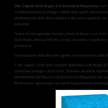
Olio Capelli Gold Argan di Erboristeria Magentina:
l’oro
ed elasticizzante, protegge i capelli dagli agenti atmosfer
disidratazione della fibra capillare e del cuoio capelluto, si
autunnali.
Grazie ad una speciale formula a base di Argan a cui sono aggi
Gold Argan attenua l’effetto crespo, disciplina i capelli ricci e 
previene la
disidratazione della fibra del capello e la formazione delle 
L’Olio capelli, come tutti i prodotti della linea Gold Argan d
certificato biologico da Ecocert. Ottenuto da piante sponta
direttamente dal Marocco da Erboristeria Magentina per una 
Modo d’uso: vaporizzare sui capelli bagnati prima della piega 