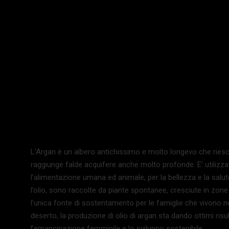
L’Argan è un albero antichissimo e molto longevo che riesc
raggiunge falde acquifere anche molto profonde. E’ utiliz
l’alimentazione umana ed animale, per la bellezza e la salu
l’olio, sono raccolte da piante spontanee, cresciute in zon
l’unica fonte di sostentamento per le famiglie che vivono n
deserto, la produzione di olio di argan sta dando ottimi risul
l’emancipazione femminile e lo sviluppo sostenibile.