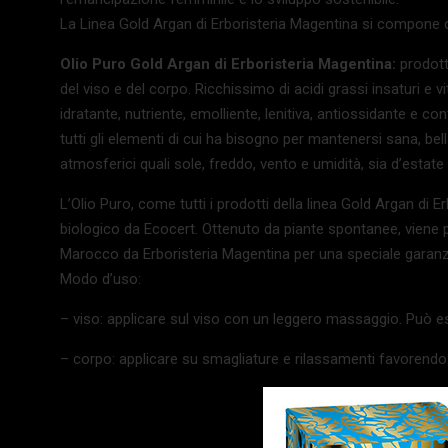
La Linea Gold Argan di Erboristeria Magentina si compone d
Olio Puro Gold Argan di Erboristeria Magentina:
prodott
del viso e del corpo. Ricchissimo di acidi grassi insaturi e 
idratante, nutriente, emolliente, lenitiva, antiossidante e c
tutti gli elementi di cui ha bisogno per mantenersi sana, bell
atmosferici quali sole, freddo, vento e umidità, sia d’estate
L’Olio Puro, come tutti i prodotti della linea Gold Argan di E
biologico da Ecocert. Ottenuto da piante spontanee, viene 
Marocco da Erboristeria Magentina per una speciale garanzia
Modo d’uso:
– viso: applicare sul viso con un leggero massaggio. Può e
– corpo: applicare su smagliature e rilassamenti favorend