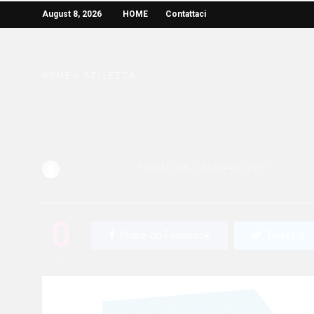
August 8, 2026
HOME
Contattaci
HOME
»
BELLEZZA
Erboristeria Magentin
Argan, Argan biologi
Redazione Bella
POSTED ON 2 GENNAIO 2017
0
Share On Facebook
Tweet It
SHARES