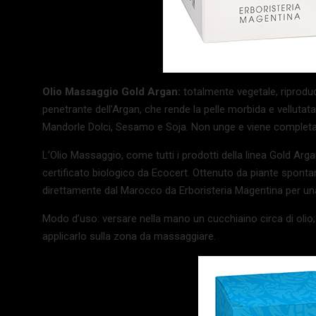
Olio Massaggio Gold Argan:
totalmente vegetale, riprodu
penetrante dell’Argan, che rende la pelle morbida e velluta
Mandorle Dolci, Sesamo e Soja. Non unge e viene complet
L’Olio Massaggio, come tutti i prodotti della linea Gold Arga
certificato biologico da Ecocert. Ottenuto da piante sponta
direttamente dal Marocco da Erboristeria Magentina per una 
Modo d’uso: versare nella mano un cucchiaino circa di olio
applicarlo sulla zona da massaggiare.