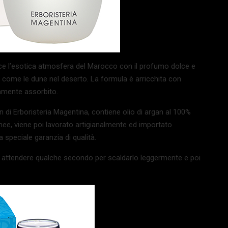
ce l’esotica atmosfera del Marocco con il profumo dolce e
ta come le dune nel deserto. La formula è arricchita con
amente assorbito.
n di Erboristeria Magentina, contiene olio di argan al 100%
nee, viene poi lavorato artigianalmente ed importato
speciale garanzia di qualità.
; attendere qualche secondo per scaldarlo leggermente e poi