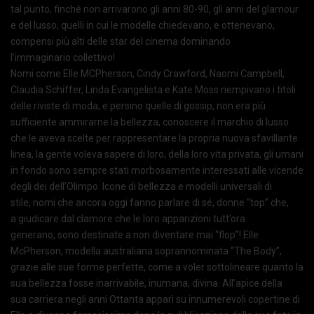
tal punto, finché non arrivarono gli anni 80-90, gli anni del glamour
e del lusso, quelli in cui le modelle chiedevano, e ottenevano,
compensi più alti delle star del cinema dominando
l’immaginario collettivo!
Nomi come Elle MCPherson, Cindy Crawford, Naomi Campbell,
Claudia Schiffer, Linda Evangelista e Kate Moss riempivano i titoli
delle riviste di moda, e persino quelle di gossip, non era più
sufficiente ammirarne la bellezza, conoscere il marchio di lusso
che le aveva scelte per rappresentare la propria nuova sfavillante
linea, la gente voleva sapere di loro, della loro vita privata, gli umani
in fondo sono sempre stati morbosamente interessati alle vicende
degli dei dell’Olimpo. Icone di bellezza e modelli universali di
stile, nomi che ancora oggi fanno parlare di sé, donne “top” che,
a giudicare dal clamore che le loro apparizioni tutt’ora
generano, sono destinate a non diventare mai “flop”! Elle
McPherson, modella australiana soprannominata “The Body”,
grazie alle sue forme perfette, come a voler sottolineare quanto la
sua bellezza fosse inarrivabile, inumana, divina. All’apice della
sua carriera negli anni Ottanta apparì su innumerevoli copertine di