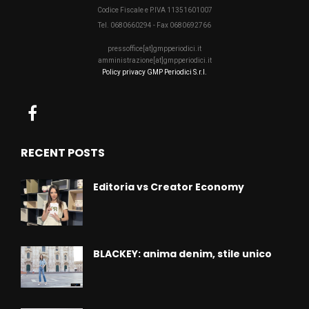
Codice Fiscale e P.IVA 11351601007
Tel. 0680660294 - Fax 0680692766
pressoffice[at]gmpperiodici.it
amministrazione[at]gmpperiodici.it
Policy privacy GMP Periodici S.r.l.
RECENT POSTS
Editoria vs Creator Economy
BLACKEY: anima denim, stile unico