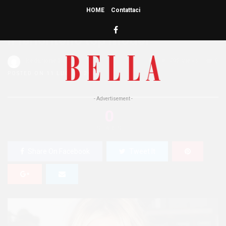
HOME
Contattaci
HOME
»
PEOPLE
Il fenomeno top model
Redazione Bella
0
792 Views
0
POSTED ON 11 LUGLIO 2016
- Advertisement -
0
SHARES
Share On Facebook
Tweet It