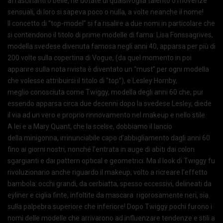
affascinanti o belle, né dotate di qualsivoglia talento o movenze
sensuali, di loro si sapeva poco o nulla, a volte neanche il nome!
Il concetto di “top-model” si fa risalire a due nomi in particolare che
si contendono il titolo di prime modelle di fama: Lisa Fonssagrives,
modella svedese divenuta famosa negli anni 40, apparsa per più di
200 volte sulla copertina di Vogue, (da quel momento in poi
apparire sulla nota rivista è diventato un “must” per ogni modella
che volesse attribuirsi il titolo di “top”), e Lesley Hornby,
meglio conosciuta come Twiggy, modella degli anni 60 che, pur
essendo apparsa circa due decenni dopo la svedese Lesley, diede
il via ad un vero e proprio rinnovamento nel makeup e nello stile.
A lei e a Mary Quant, che la scelse, dobbiamo il lancio
della minigonna, irrinunciabile capo d’abbigliamento dagli anni 60
fino ai giorni nostri, nonché l’entrata in auge di abiti dai colori
sgargianti e dai pattern optical e geometrici. Ma il look di Twiggy fu
rivoluzionario anche riguardo il makeup, volto a ricreare l’effetto
bambola: occhi grandi, da cerbiatta, spesso eccessivi, delineati da
eyliner e ciglia finte, infoltite da mascara rigorosamente neri, sia
sulla palpebra superiore che inferiore! Dopo Twiggy pochi furono i
nomi delle modelle che arrivarono ad influenzare tendenze e stili a