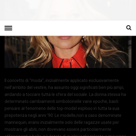
Il concetto di “moda”, inizialmente applicato esclusivamente
nell’ambito del vestire, ha assunto oggi significati ben più ampi,
andando a toccare tutta le sfera del sociale. La donna stessa ha
determinato cambiamenti simbolicinelle varie epoche, basti
pensare al fenomeno delle top-model esploso in tutta la sua
prepotenza negli anni ‘90. Le modelle,non a caso denominate
mannequin, erano inizialmente solo delle ragazze usate per
mostrare gli abiti, non dovevano essere particolarmente