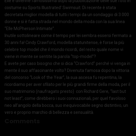
Elle e divenne famosissima dopo la pubblicazione delle sue foto in
costume su Sports Illustrated’ Swimsuit. Di recente è stata
decretata miglior modella di tutti i tempi da un sondaggio di 3.000
donne e si è fatta strada nel mondo della moda con la sua linea
“Elle McPherson Intimate”.
Inutile sottolineare come il tempo per lei sembra essersi fermato a
30 anni fa! Cindy Crawford, modella statunitense, è forse la più
celebre top model che il mondo ricordi, del resto quale nome vi
viene in mente se sentite la parola “top-model”?
E avete per caso bisogno che si dica “Crawford” perché vi venga in
mente il suo affascinante volto? Divenuta famosa dopo la vittoria
del concorso “Look of the Year”, la sua ascesa fu repentina, la
ricordiamo per aver sfilato per le più grandi firme della moda, per il
suo matrimonio (naufragato presto) con Richard Gere, “last but
not least”, come direbbero i suoi connazionali, per quel favoloso
neo all’angolo della bocca, suo inequivocabile segno distintivo, un
vero e proprio marchio di bellezza e sensualità.
Comments