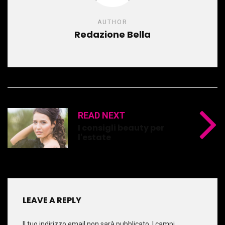
AUTHOR
Redazione Bella
READ NEXT
I consigli beauty per
l'estate
LEAVE A REPLY
Il tuo indirizzo email non sarà pubblicato.
I campi