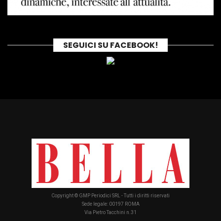
SEGUICI SU FACEBOOK!
Copyright © GMP Periodici SRL - Tutti i diritti riservati
Sede legale: 00197 ROMA
Via Pietro Tacchini n.31