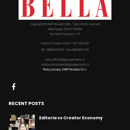
Copyright © GMP Periodici SRL - Tutti i diritti riservati
Sede legale: 00197 ROMA
Via Pietro Tacchini n.31
Codice Fiscale e P.IVA 11351601007
Tel. 0680660294 - Fax 0680692766
pressoffice[at]gmpperiodici.it
amministrazione[at]gmpperiodici.it
Policy privacy GMP Periodici S.r.l.
RECENT POSTS
Editoria vs Creator Economy