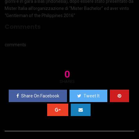
giorni è in gara a Bali (Indonesia), dopo essere stato presentato da
Mister Italia all’organizzazione di “Mister Bachelor” ed aver vinto
“Gentleman of the Philippines 2016”
Comments
comments
0
SHARES
Share On Facebook
Tweet It