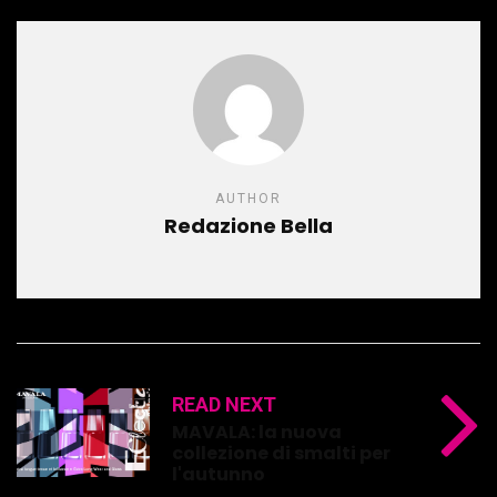
AUTHOR
Redazione Bella
READ NEXT
MAVALA: la nuova
collezione di smalti per
l'autunno