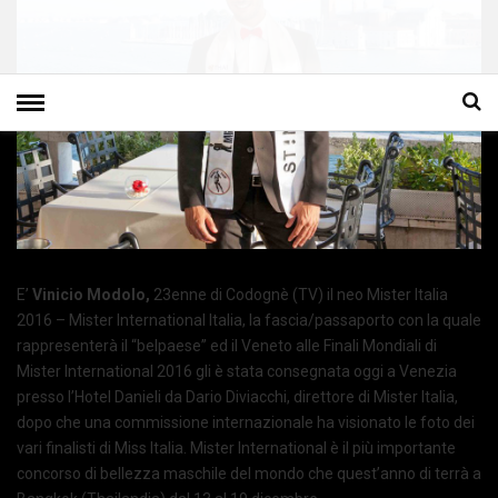
E’
Vinicio Modolo,
23enne di Codognè (TV) il neo Mister Italia
2016 – Mister International Italia, la fascia/passaporto con la quale
rappresenterà il “belpaese” ed il Veneto alle Finali Mondiali di
Mister International 2016 gli è stata consegnata oggi a Venezia
presso l’Hotel Danieli da Dario Diviacchi, direttore di Mister Italia,
dopo che una commissione internazionale ha visionato le foto dei
vari finalisti di Miss Italia. Mister International è il più importante
concorso di bellezza maschile del mondo che quest’anno di terrà a