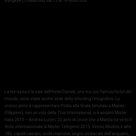
Bangkok (Thailandia) dal 13 al 19 dicembre.
La terrazza e le sale dell’Hotel Danieli, uno tra i più famosi hotel del
mondo, sono state anche sede dello shooting fotografico. Lo
scorso anno a rappresentare l’Italia alla finale tenutasi a Manila
(Filippine), con un volo della Thai International, ci è andato Mister
Italia 2015 – Andrea Luceri, 25 anni di Lecce che a Manila ha vinto il
titolo internazionale di Mister Telegenic 2015. Vinicio Modolo è alto
186, capelli castani, occhi marrone, segno zodiacale dell’acquario,