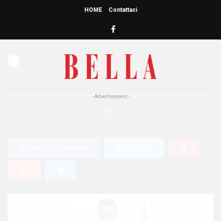
HOME
Contattaci
HOME
»
ATTUALITÀ
Vinicio Modolo è Mister Italia 2016
Redazione Bella
0
748 Views
0
POSTED ON 27 SETTEMBRE 2016
- Advertisement -
0
SHARES
Share On Facebook
Tweet It