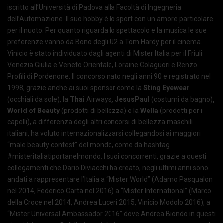
iscritto all’Università di Padova alla Facoltà di Ingegneria
dell’Automazione. Il suo hobby è lo sport con un amore particolare
per il nuoto. Per quanto riguarda lo spettacolo e la musica le sue
preferenze vanno da Bono degli U2 a Tom Hardy per il cinema.
Vinicio è stato individuato dagli agenti di Mister Italia per il Friuli
Venezia Giulia e Veneto Orientale, Loraine Colaguori e Renzo
Profili di Pordenone. Il concorso nato negli anni 90 e registrato nel
1998, grazie anche ai suoi sponsor come la
Sting
Eyewear
(occhiali da sole), la
Thai
Airways
, JesusPaul
(costumi da bagno)
,
World of Beauty
(prodotti di bellezza) e la
Wella
(prodotti per i
capelli), a differenza degli altri concorsi di bellezza maschili
italiani, ha voluto internazionalizzarsi collegandosi ai maggiori
“male beauty contest” del mondo, come da hashtag
#misteritaliatiportanelmondo. I suoi concorrenti, grazie a questi
collegamenti che Dario Diviacchi ha creato, negli ultimi anni sono
andati a rappresentare l’Italia a “Mister World” (Adamo Pasqualon
nel 2014, Federico Carta nel 2016) a “Mister International” (Marco
della Croce nel 2014, Andrea Luceri 2015, Vinicio Modolo 2016), a
“Mister Universal Ambassador 2016” dove Andrea Biondo in questi