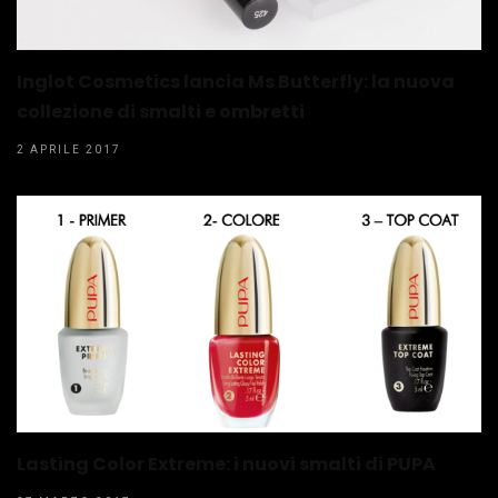
Inglot Cosmetics lancia Ms Butterfly: la nuova
collezione di smalti e ombretti
2 APRILE 2017
Lasting Color Extreme: i nuovi smalti di PUPA