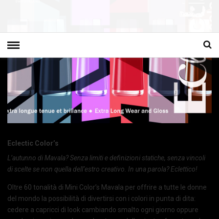
Eclectic Color’s
L’autunno di Mavala? Senza limiti e definizioni statiche, senza vincoli
di scelte se non quella dell’estro creativo. In una parola? Eclettico!
Oltre 60 tonalità di Mini Color’s Mavala per offrire a tutte le donne
del mondo la possibilità di divertirsi con i colori in punta di dita:
cedere a capricci di look cambiando smalto ogni giorno oppure