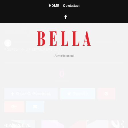
HOME
Contattaci
HOME
»
NAILS
MAVALA: la nuova collezione di
smalti per l’autunno
Redazione Bella
0
529 Views
0
POSTED ON 27 SETTEMBRE 2016
- Advertisement -
0
SHARES
Share On Facebook
Tweet It