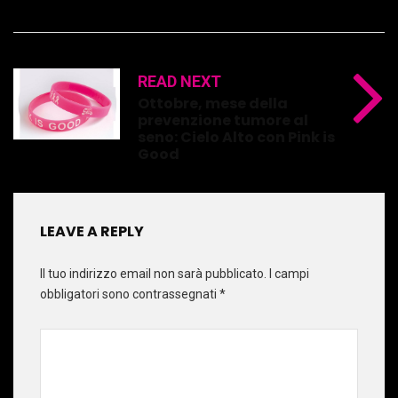
READ NEXT
Ottobre, mese della
prevenzione tumore al
seno: Cielo Alto con Pink is
Good
LEAVE A REPLY
Il tuo indirizzo email non sarà pubblicato.
I campi
obbligatori sono contrassegnati
*