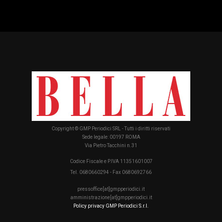
Copyright © GMP Periodici SRL - Tutti i diritti riservati
Sede legale: 00197 ROMA
Via Pietro Tacchini n.31
Codice Fiscale e P.IVA 11351601007
Tel. 0680660294 - Fax 0680692766
pressoffice[at]gmpperiodici.it
amministrazione[at]gmpperiodici.it
Policy privacy GMP Periodici S.r.l.