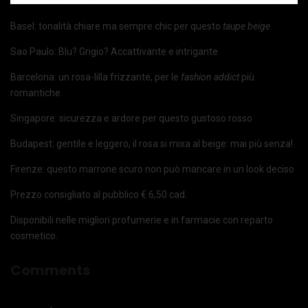
Basel: tonalità chiare ma sempre chic per questo
taupe beige
Sao Paulo: Blu? Grigio? Accattivante e intrigante
Barcelona: un rosa-lilla frizzante, per le
fashion addict
più
romantiche
Singapore: sicurezza e ardore per questo gustoso rosso
Budapest: gentile e leggero, il rosa si mixa al beige: mai più senza!
Firenze: questo marrone scuro non può mancare in un look deciso
Prezzo consigliato al pubblico € 6,50 cad.
Disponibili nelle migliori profumerie e in farmacie con reparto
cosmetico.
Comments