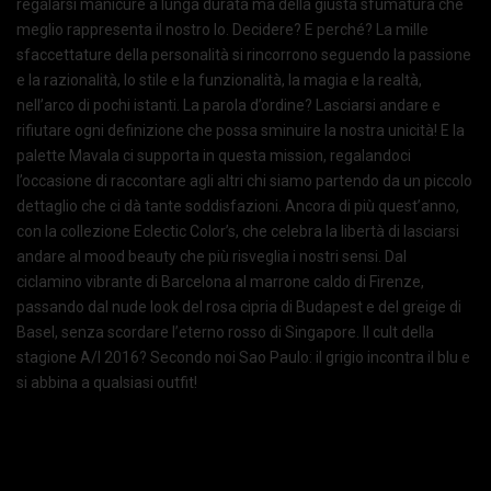
regalarsi manicure a lunga durata ma della giusta sfumatura che
meglio rappresenta il nostro Io. Decidere? E perché? La mille
sfaccettature della personalità si rincorrono seguendo la passione
e la razionalità, lo stile e la funzionalità, la magia e la realtà,
nell’arco di pochi istanti. La parola d’ordine? Lasciarsi andare e
rifiutare ogni definizione che possa sminuire la nostra unicità! E la
palette Mavala ci supporta in questa mission, regalandoci
l’occasione di raccontare agli altri chi siamo partendo da un piccolo
dettaglio che ci dà tante soddisfazioni. Ancora di più quest’anno,
con la collezione Eclectic Color’s, che celebra la libertà di lasciarsi
andare al mood beauty che più risveglia i nostri sensi. Dal
ciclamino vibrante di Barcelona al marrone caldo di Firenze,
passando dal nude look del rosa cipria di Budapest e del greige di
Basel, senza scordare l’eterno rosso di Singapore. Il cult della
stagione A/I 2016? Secondo noi Sao Paulo: il grigio incontra il blu e
si abbina a qualsiasi outfit!