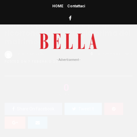
HOME
Contattaci
HOME
»
ATTUALITÀ
“Sì lo voglio”: sempre più sposi
ricorrono alla chirurgia prima del
matrimonio
Redazione Bella
0
409 Views
0
- Advertisement -
POSTED ON 7 FEBBRAIO 2017
0
SHARES
Share On Facebook
Tweet It