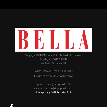
Copyright © GMP Periodici SRL - Tutti i diritti riservati
Sede legale: 00197 ROMA
Via Pietro Tacchini n.31
Codice Fiscale e P.IVA 11351601007
Tel. 0680660294 - Fax 0680692766
pressoffice[at]gmpperiodici.it
amministrazione[at]gmpperiodici.it
Policy privacy GMP Periodici S.r.l.