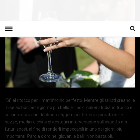
“Sì” al ritocco per il matrimonio perfetto. Mentre gli stilisti creano le
mise ad hoc per il giorno più bello e i look maker studiano trucco e
acconciatura che debbano reggere per l’intera giornata delle
nozze, medici e chirurghi estetici intervengono sull’aspetto dei
futuri sposi, al fine di renderli impeccabili in uno dei giorni più
importanti. Parola d’ordine: giovani e belli. Non basta più