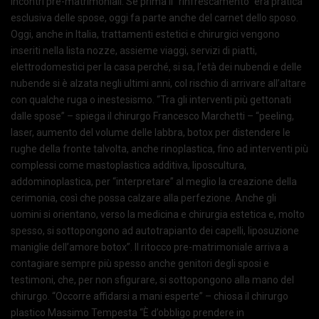
incontri pre-matrimoniali. Se prima il “rinfrescamento” era pratica
esclusiva delle spose, oggi fa parte anche del carnet dello sposo.
Oggi, anche in Italia, trattamenti estetici e chirurgici vengono
inseriti nella lista nozze, assieme viaggi, servizi di piatti,
elettrodomestici per la casa perché, si sa, l’età dei nubendi e delle
nubende si è alzata negli ultimi anni, col rischio di arrivare all’altare
con qualche ruga o inestesismo. “Tra gli interventi più gettonati
dalle spose” – spiega il chirurgo Francesco Marchetti – “peeling,
laser, aumento del volume delle labbra, botox per distendere le
rughe della fronte talvolta, anche rinoplastica, fino ad interventi più
complessi come mastoplastica additiva, liposcultura,
addominoplastica, per “interpretare” al meglio la creazione della
cerimonia, così che possa calzare alla perfezione. Anche gli
uomini si orientano, verso la medicina e chirurgia estetica e, molto
spesso, si sottopongono ad autotrapianto dei capelli, liposuzione
maniglie dell’amore botox”. Il ritocco pre-matrimoniale arriva a
contagiare sempre più spesso anche genitori degli sposi e
testimoni, che, per non sfigurare, si sottopongono alla mano del
chirurgo. “Occorre affidarsi a mani esperte” – chiosa il chirurgo
plastico Massimo Tempesta “È d’obbligo prendere in