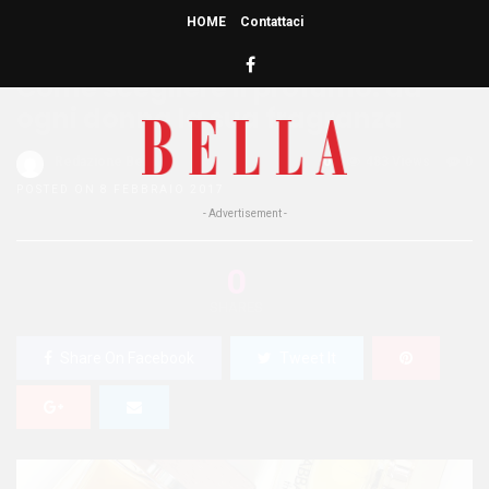
HOME
Contattaci
HOME
»
BELLEZZA
Come scegliere il profumo: ad
ogni donna la sua fragranza
Redazione Bella
0
483 Views
0
POSTED ON 8 FEBBRAIO 2017
- Advertisement -
0
SHARES
Share On Facebook
Tweet It