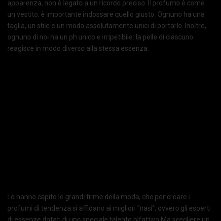
apparenza, non è legato a un ricordo preciso. Il profumo è come
un vestito: è importante indossare quello giusto. Ognuno ha una
taglia, un stile e un modo assolutamente unici di portarlo. Inoltre,
ognuno di noi ha un ph unico e irripetibile: la pelle di ciascuno
reagisce in modo diverso alla stessa essenza.
Lo hanno capito le grandi firme della moda, che per creare i
profumi di tendenza si affidano ai migliori “nasi”, ovvero gli esperti
di essenze dotati di uno speciale talento olfattivo.Ma scegliere un