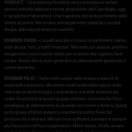
AMBRATE – Una essenza fissativa, rara e preziosa un tempo
perché estratta dalla secrezione ghiandolare del Capodoglio, oggi
è riprodotta in laboratorio. Una fragranza che seduce l’olfatto delle
donne di potere. Non a caso, era largamente usata da Lucrezia
Borgia, abbinata ad ambra e muschio.
ESSENZE CUOIO –
Le pelli lavorate e il cuoio, in particolare, hanno
note decise, forti, a tratti “maschie”. Miscelati con arancio, piretto o
bergamotto sono il vestito ideale per le donne che vogliono farsi
notare. Anche fiori e cuoio generano un abbinamento gradevole e
contemporaneo.
ESSENZE FELCI
– Sono molto usate nelle terapie a base di oli
essenziali e piacciono alle donne innamorate della natura, della
vita e dei prodotti biologici. La lavanda è una delle essenze più
usate nei profumi di questo gruppo olfattivo. Leonardo Da Vinci
prediligeva gli abbinamenti di Lavanda con Limoni o Ambra. Questi
sette gruppi olfattivi aiutano a orientare la scelta finale del
profumo da indossare. Ma non sono sufficienti a evitare le sempre
più frequenti e diffuse esagerazioni. Molte donne, infatti, amano