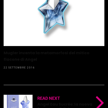
Mugler inventa la metamorfosi del mitico
flacone di Angel
22 SETTEMBRE 2016
READ NEXT
Angel Eau Sucrée: la nuova