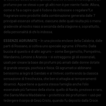
profumo per se stessi o per gli altri non è per niente facile. Allora,
come si fa a capire qual è l’odore da indossare o regalare?Le
fragranze sono prodotte dalla combinazione generata dalle 7
principali essenze olfattive, ciascuno delle quali risulta più o meno
gradevole al nostro naso a seconda della stagione e, soprattutto,
della personalità di chi lo indossa.
ESSENZE AGRUMATE
– In una piccola enclave della Calabria, dalle
parti di Rossano, si coltiva uno speciale agrume: il Piretto. Dalla
buccia di questo e di altri agrumi – come Bergamotto, Pompelmo,
Mandarino, Limone o Arancia – si estraggono gli oli essenziali,
usati per creare la base dei profumi più amati dalle donne dotate
di grande energia, psichica e fisica. Gli agrumati si abbinano
benissimo ai legni di Sandalo e al Vetiver, conferendo la classica
sensazione di freschezza, che ben si attaglia ai temperamenti
dinamici. Appartiene a questa stessa famiglia anche l’olio
essenziale più famoso della storia: quello di Nardo, prezioso e raro,
che Santa Maria Maddalena – protettrice dei profumieri – usò per
tedergere il corpo di Gesù Cristo, quando fu deposto dalla Croce.