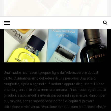
Una madre riconosce il proprio figlio dall’odore, sei ore dopo il
parto. Ci innamoriamo dell’odore di una persona. Una scia di
mughetto, cipria o agrumi può sedurre oppure disgustare. Il Naso
orienta gran parte della memoria umana. L’inconscio registra tutti
gli odori, associandoli a eventi, persone ed esperienze. Ragion per
cui, talvolta, senza sapere bene perché ci capita di provare
attrazione o, viceversa, repulsione per qualcuno o qualcosa che, in