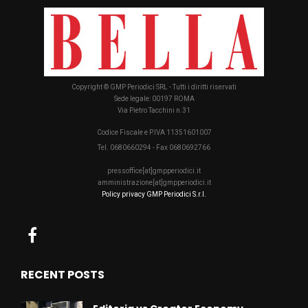
Copyright © GMP Periodici SRL - Tutti i diritti riservati
Sede legale: 00197 ROMA
Via Pietro Tacchini n.31
Codice Fiscale e P.IVA 11351601007
Tel. 0680660294 - Fax 0680692766
pressoffice[at]gmpperiodici.it
amministrazione[at]gmpperiodici.it
Policy privacy GMP Periodici S.r.l.
RECENT POSTS