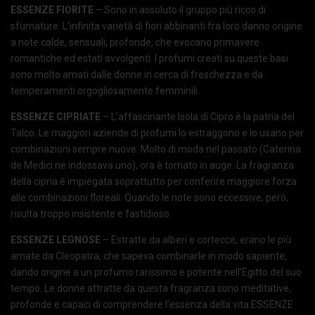
ESSENZE FIORITE
– Sono in assoluto il gruppo più ricco di
sfumature. L’infinita varietà di fiori abbinanti fra loro danno origine
a note calde, sensuali, profonde, che evocano primavere
romantiche ed estati avvolgenti. I profumi creati su queste basi
sono molto amati dalle donne in cerca di freschezza e da
temperamenti orgogliosamente femminili.
ESSENZE CIPRIATE
– L’affascinante Isola di Cipro è la patria del
Talco. Le maggiori aziende di profumi lo estraggono e lo usano per
combinazioni sempre nuove. Molto di moda nel passato (Caterina
de Medici ne indossava uno), ora è tornato in auge. La fragranza
della cipria è impiegata soprattutto per conferire maggiore forza
alle combinazioni floreali. Quando le note sono eccessive, però,
risulta troppo insistente e fastidioso.
ESSENZE LEGNOSE
– Estratte da alberi e cortecce, erano le più
amate da Cleopatra, che sapeva combinarle in modo sapiente,
dando origine a un profumo rarissimo e potente nell’Egitto del suo
tempo. Le donne attratte da questa fragranza sono meditative,
profonde e capaci di comprendere l’essenza della vita.ESSENZE