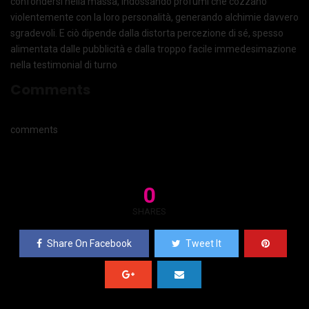
confondersi nella massa, indossando profumi che cozzano
violentemente con la loro personalità, generando alchimie davvero
sgradevoli. E ciò dipende dalla distorta percezione di sé, spesso
alimentata dalle pubblicità e dalla troppo facile immedesimazione
nella testimonial di turno
Comments
comments
0
SHARES
Share On Facebook
Tweet It