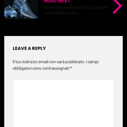
READ NEXT
Nike VaporMax for COMME
des GARÇONS
LEAVE A REPLY
Il tuo indirizzo email non sarà pubblicato.
I campi
obbligatori sono contrassegnati
*