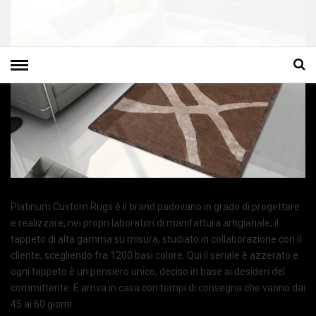
Platinum Custom Rugs è il brand padovano in grado di progettare
e realizzare, nei propri laboratori di manifattura artigianale, il
tappeto di alta gamma su misura, studiato in collaborazione con il
cliente, scegliendo fra 1200 basi colore. Qui il seriale è azzerato e
ogni tappeto è un pensiero unico, deciso in base ai desideri del
committente. E arriva in casa con tempi di consegna che vanno dai
45 ai 60 giorni.