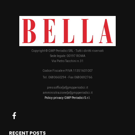
Copyright © GMP Periodici SRL - Tutti i diritti riservati
Sede legale: 00197 ROMA
Via Pietro Tacchini n.31
Codice Fiscale e P.IVA 11351601007
Tel. 0680660294 - Fax 0680692766
pressoffice[at]gmpperiodici.it
amministrazione[at]gmpperiodici.it
Policy privacy GMP Periodici S.r.l.
RECENT POSTS