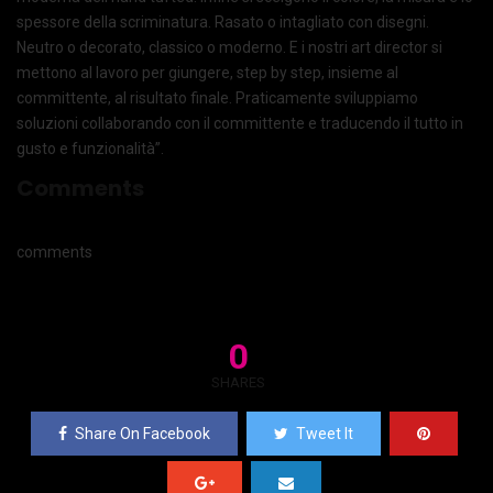
spessore della scriminatura. Rasato o intagliato con disegni.
Neutro o decorato, classico o moderno. E i nostri art director si
mettono al lavoro per giungere, step by step, insieme al
committente, al risultato finale. Praticamente sviluppiamo
soluzioni collaborando con il committente e traducendo il tutto in
gusto e funzionalità”.
Comments
comments
0
SHARES
Share On Facebook
Tweet It