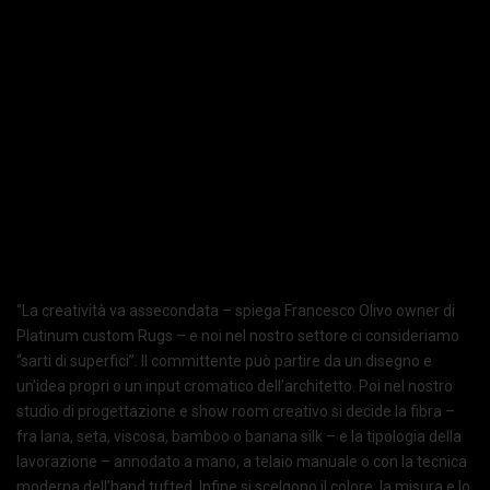
“La creatività va assecondata – spiega Francesco Olivo owner di
Platinum custom Rugs – e noi nel nostro settore ci consideriamo
“sarti di superfici”. Il committente può partire da un disegno e
un’idea propri o un input cromatico dell’architetto. Poi nel nostro
studio di progettazione e show room creativo si decide la fibra –
fra lana, seta, viscosa, bamboo o banana silk – e la tipologia della
lavorazione – annodato a mano, a telaio manuale o con la tecnica
moderna dell’hand tufted. Infine si scelgono il colore, la misura e lo