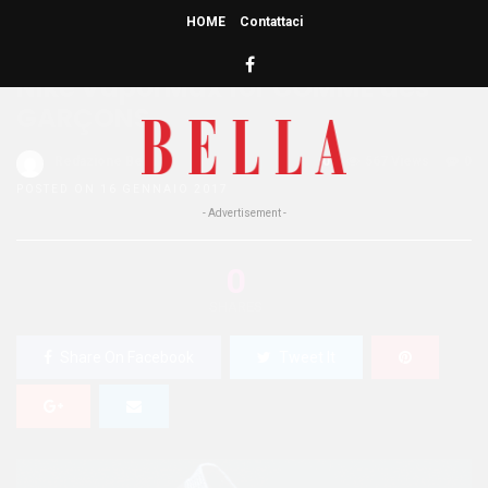
HOME
Contattaci
HOME
»
MODA
Nike VaporMax for COMME des
GARÇONS
Redazione Bella
0
567 Views
0
POSTED ON 16 GENNAIO 2017
- Advertisement -
0
SHARES
Share On Facebook
Tweet It