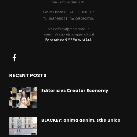
Via Pietro Tacchini n.31
Codice Fiscale e P.IVA 11351601007
Tel. 0680660294 - Fax 0680692766
pressoffice[at]gmpperiodici.it
amministrazione[at]gmpperiodici.it
Policy privacy GMP Periodici S.r.l.
RECENT POSTS
Editoria vs Creator Economy
BLACKEY: anima denim, stile unico