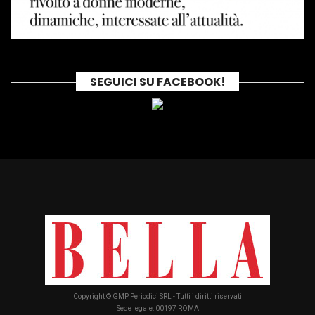
SEGUICI SU FACEBOOK!
Copyright © GMP Periodici SRL - Tutti i diritti riservati
Sede legale: 00197 ROMA