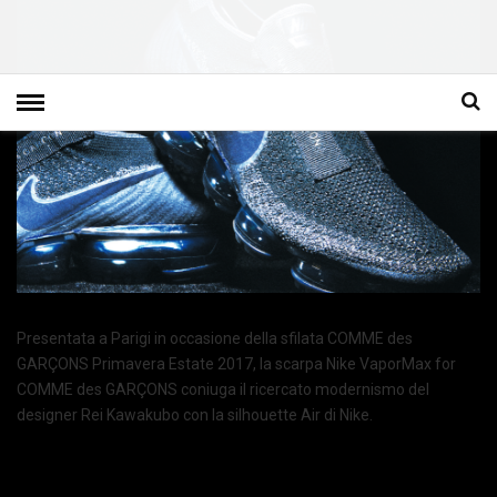
Presentata a Parigi in occasione della sfilata COMME des
GARÇONS Primavera Estate 2017, la scarpa Nike VaporMax for
COMME des GARÇONS coniuga il ricercato modernismo del
designer Rei Kawakubo con la silhouette Air di Nike.