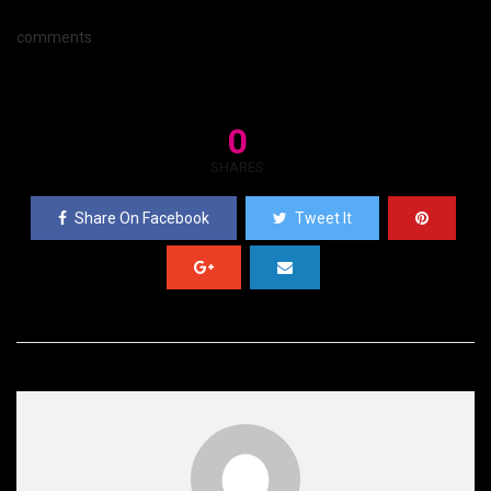
comments
0
SHARES
Share On Facebook
Tweet It