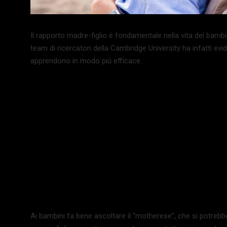
Il rapporto madre-figlio è fondamentale nella vita del bambi
team di ricercatori della Cambridge University ha infatti ev
apprendono in modo più efficace.
Ai bambini fa bene ascoltare il “motherese”, che si potrebb