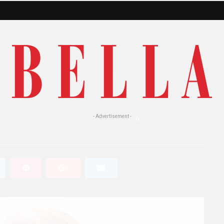
cesso: l’importanza
iglio
- Advertisement -
0
453 Views
0