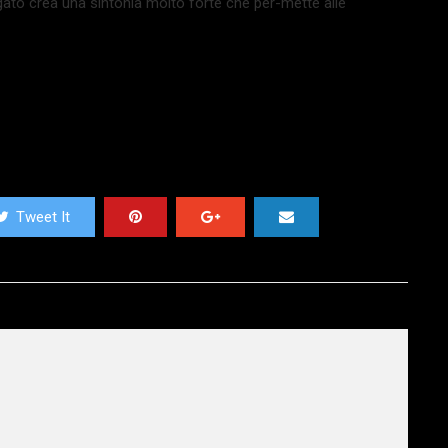
ngato crea una sintonia molto forte che per-mette alle
Tweet It