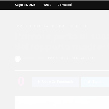
August 8, 2026
HOME
Contattaci
HOME
»
ATTUALITÀ
COSTUME E SOCIETA'
L’amore porta al suc
del rapporto madre-f
Redazione Bella
POSTED ON 25 GENNAIO 2017
0
Share On Facebook
Tweet It
SHARES