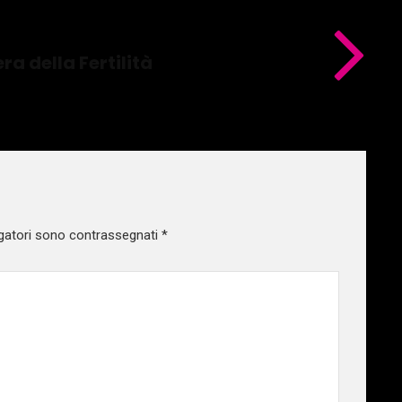
ra della Fertilità
gatori sono contrassegnati
*