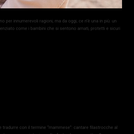
no per innumerevoli ragioni, ma da oggi, ce n’è una in più: un
idenziato come i bambini che si sentono amati, protetti e sicuri
e tradurre con il termine “mammese”: cantare filastrocche al