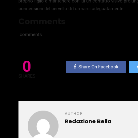
proprio figlio e mantenere con lui un contatto visivo prolu
connessioni del cervello di formarsi adeguatamente.
Comments
comments
0
Share On Facebook
SHARES
AUTHOR
Redazione Bella