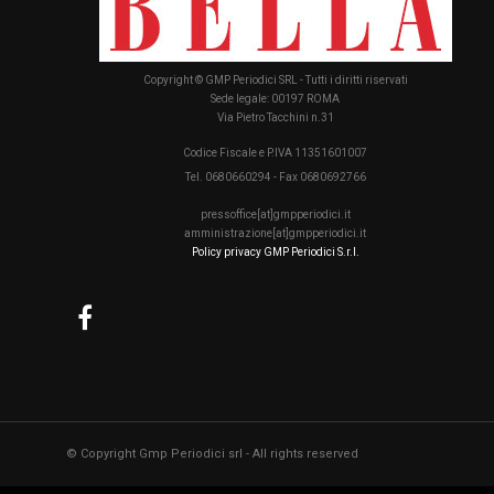
Copyright © GMP Periodici SRL - Tutti i diritti riservati
Sede legale: 00197 ROMA
Via Pietro Tacchini n.31
Codice Fiscale e P.IVA 11351601007
Tel. 0680660294 - Fax 0680692766
pressoffice[at]gmpperiodici.it
amministrazione[at]gmpperiodici.it
Policy privacy GMP Periodici S.r.l.
© Copyright Gmp Periodici srl - All rights reserved