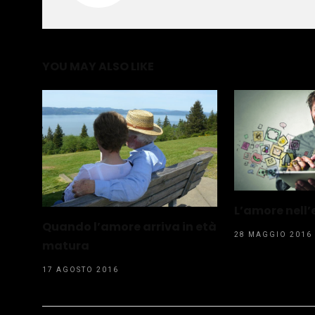
YOU MAY ALSO LIKE
L’amore nell’
Quando l’amore arriva in età
28 MAGGIO 2016
matura
17 AGOSTO 2016