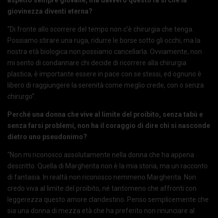
giovinezza diventi eterna?
“Di fronte allo scorrere del tempo non c’è chirurgia che tenga.
Possiamo stirare una ruga, ridurre le borse sotto gli occhi, ma la
nostra età biologica non possiamo cancellarla. Ovviamente, non
mi sento di condannare chi decide di ricorrere alla chirurgia
plastica, è importante essere in pace con se stessi, ed ognuno è
libero di raggiungere la serenità come meglio crede, con o senza
chirurgo”.
Perché una donna che vive al limite del proibito, senza tabù e
senza farsi problemi, non ha il coraggio di dire chi si nasconde
dietro uno pseudonimo?
“Non mi riconosco assolutamente nella donna che ha appena
descritto. Quella di Margherita non è la mia storia, ma un racconto
di fantasia. In realtà non riconosco nemmeno Margherita. Non
credo viva al limite del proibito, né tantomeno che affronti con
leggerezza questo amore clandestino. Penso semplicemente che
sia una donna di mezza età che ha preferito non rinunciare al