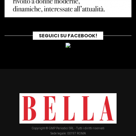
SEGUICI SU FACEBOOK!
Copyright © GMP Periodici SRL - Tutti i diritti riservati
Sede legale: 00197 ROMA