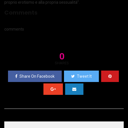
proprio erotismo e alla propria sessualità”.
Comments
comments
0
SHARES
Share On Facebook
Tweet It