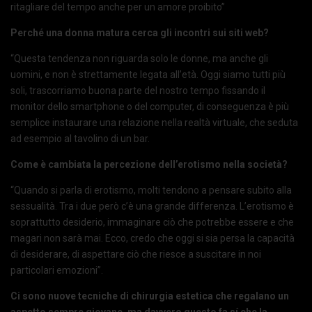
ritagliare del tempo anche per un amore proibito”
Perché una donna matura cerca gli incontri sui siti web?
“Questa tendenza non riguarda solo le donne, ma anche gli
uomini, e non è strettamente legata all’età. Oggi siamo tutti più
soli, trascorriamo buona parte del nostro tempo fissando il
monitor dello smartphone o del computer, di conseguenza è più
semplice instaurare una relazione nella realtà virtuale, che seduta
ad esempio al tavolino di un bar.
Come è cambiata la percezione dell’erotismo nella società?
“Quando si parla di erotismo, molti tendono a pensare subito alla
sessualità. Tra i due però c’è una grande differenza. L’erotismo è
soprattutto desiderio, immaginare ciò che potrebbe essere e che
magari non sarà mai. Ecco, credo che oggi si sia persa la capacità
di desiderare, di aspettare ciò che riesce a suscitare in noi
particolari emozioni”.
Ci sono nuove tecniche di chirurgia estetica che regalano un
aspetto sempre giovane, ma davvero questo fa sí che la