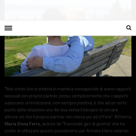
“Non credo che si smetta in maniera consapevole di avere rapporti
sessuali con proprio partner, penso semplicemente che i rapporti
subiscano un’evoluzione, non sempre positiva, e che ad un certo
punto della relazione uno dei due senta il bisogno di cercare
altrove ciò che il proprio partner non riesce più ad offrire”. Afferma
Maria Elena Ferro
, autrice de “Il secondo giro di giostra” che ha
scelto di utilizzare questo pseudonimo per firmare il libro celando