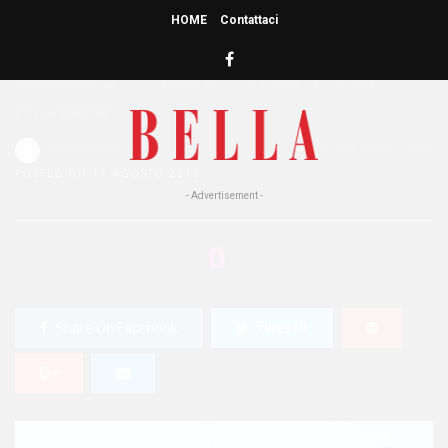
HOME
Contattaci
HOME
»
COSTUME E SOCIETA'
Quando l’amore arriva in età
matura
Redazione Bella
0
881 Views
0
POSTED ON 17 AGOSTO 2016
- Advertisement -
0
SHARES
Share On Facebook
Tweet It