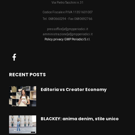
Via Pietro Tacchini n.31
Codice Fiscale e P.IVA 11351601007
Tel. 0680660294 - Fax 0680692766
pressoffice[at]gmpperiodici.it
amministrazione[at]gmpperiodici.it
Policy privacy GMP Periodici S.r.l.
RECENT POSTS
Editoria vs Creator Economy
BLACKEY: anima denim, stile unico