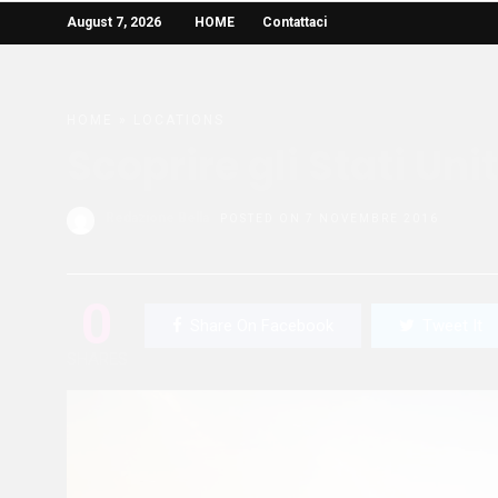
August 7, 2026
HOME
Contattaci
HOME
»
LOCATIONS
Scoprire gli Stati Unit
Redazione Bella
POSTED ON 7 NOVEMBRE 2016
0
Share On Facebook
Tweet It
SHARES