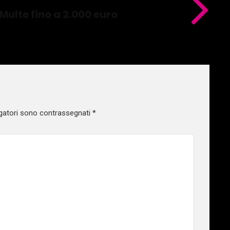
ulte fino a 2.000 euro
gatori sono contrassegnati
*