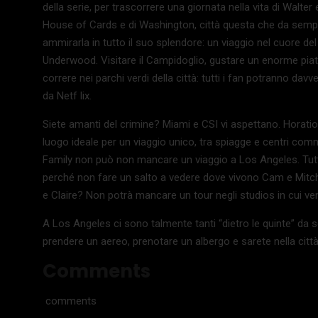
della serie, per trascorrere una giornata nella vita di Walter e
House of Cards e di Washington, città questa che da sempre 
ammirarla in tutto il suo splendore: un viaggio nel cuore d
Underwood. Visitare il Campidoglio, gustare un enorme piatt
correre nei parchi verdi della città: tutti i fan potranno da
da Netf lix.
Siete amanti del crimine? Miami e CSI vi aspettano. Horatio e
luogo ideale per un viaggio unico, tra spiagge e centri comme
Family non può non mancare un viaggio a Los Angeles. Tutte 
perché non fare un salto a vedere dove vivono Cam e Mitch, sc
e Claire? Non potrà mancare un tour negli studios in cui veng
A Los Angeles ci sono talmente tanti “dietro le quinte” da s
prendere un aereo, prenotare un albergo e sarete nella città d
Comments
comments