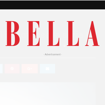
i attraverso le serie tv
0
407 Views
0
- Advertisement -