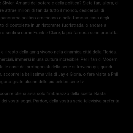
 Skyler. Amanti del potere e della politica? Siete fan, allora, di
attrae milioni di fan da tutto il mondo, desiderosi di
el panorama politico americano e nella famosa casa degli
o di costolette in un ristorante fuoristrada, o andare a
vvero sentirsi come Frank e Claire, la più famosa serie prodotta
 il resto della gang vivono nella dinamica città della Florida,
rciali, immersi in una cultura incredibile. Per i fan di Modern
le case dei protagonisti della serie si trovano qui, quindi
oprire la bellissima villa di Jay e Gloria, o fare visita a Phil
ono girate alcune delle più celebri serie tv.
coprire che si avrà solo l’imbarazzo della scelta. Basta
ei vostri sogni. Pardon, della vostra serie televisiva preferita.