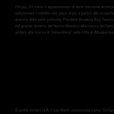
Chi più, chi meno è appassionato di serie televisive american
selezionare il telefilm che piace di più e partire alla scope
drammi della serie preferita. Prendete Breaking Bad, famosa 
nel grande deserto del Nuovo Messico alla ricerca del famo
andare alla ricerca di “Heisenberg” nella città di Albuquerque
Si potrà visitare la A-1 Car Wash, conosciuta come “Octopu