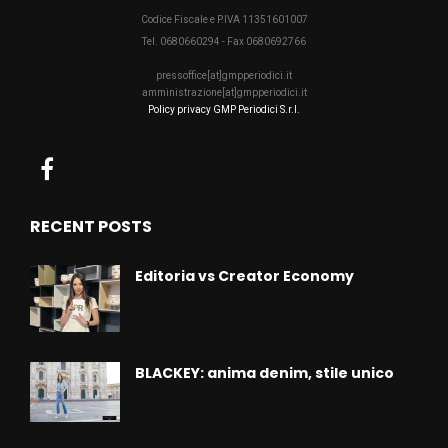
Codice Fiscale e P.IVA 11351601007
Tel. 0680660294 - Fax 0680692766
pressoffice[at]gmpperiodici.it
amministrazione[at]gmpperiodici.it
Policy privacy GMP Periodici S.r.l.
RECENT POSTS
Editoria vs Creator Economy
BLACKEY: anima denim, stile unico