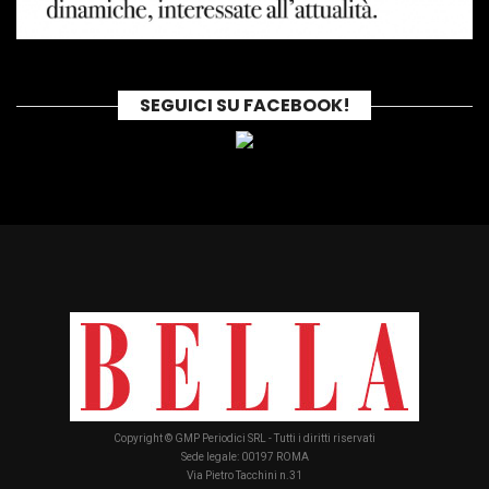
SEGUICI SU FACEBOOK!
Copyright © GMP Periodici SRL - Tutti i diritti riservati
Sede legale: 00197 ROMA
Via Pietro Tacchini n.31