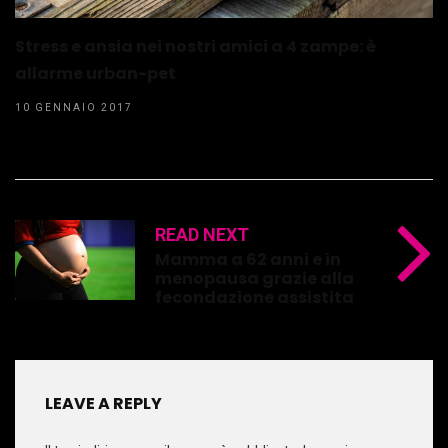
Stress e ansia nei nostri amici a 4 zampe: è
allarme urban-pet
10 GENNAIO 2017
READ NEXT
Mamma a 62 anni e in
menopausa grazie alla
fecondazione assistita
LEAVE A REPLY