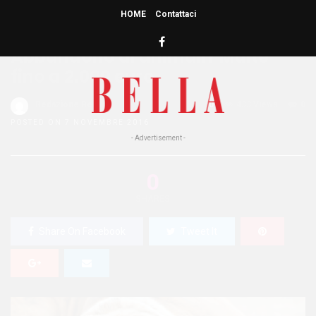
HOME
Contattaci
HOME
»
ATTUALITÀ
Abbandono di animali? Multe
fino a 2.000 euro
Redazione Bella
0
433 Views
0
POSTED ON 7 NOVEMBRE 2016
- Advertisement -
0
SHARES
Share On Facebook
Tweet It