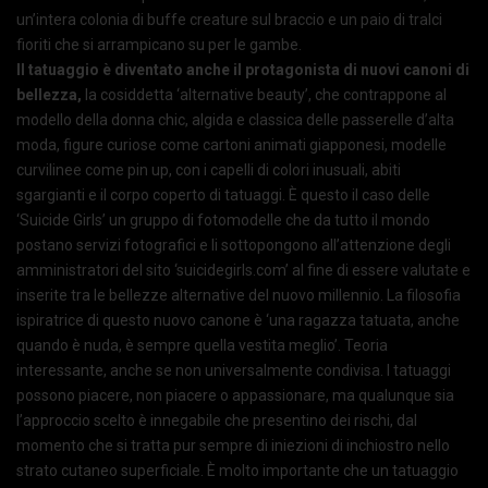
un’intera colonia di buffe creature sul braccio e un paio di tralci
fioriti che si arrampicano su per le gambe.
Il tatuaggio è diventato anche il protagonista di nuovi canoni di
bellezza,
la cosiddetta ‘alternative beauty’, che contrappone al
modello della donna chic, algida e classica delle passerelle d’alta
moda, figure curiose come cartoni animati giapponesi, modelle
curvilinee come pin up, con i capelli di colori inusuali, abiti
sgargianti e il corpo coperto di tatuaggi. È questo il caso delle
‘Suicide Girls’ un gruppo di fotomodelle che da tutto il mondo
postano servizi fotografici e li sottopongono all’attenzione degli
amministratori del sito ‘suicidegirls.com’ al fine di essere valutate e
inserite tra le bellezze alternative del nuovo millennio. La filosofia
ispiratrice di questo nuovo canone è ‘una ragazza tatuata, anche
quando è nuda, è sempre quella vestita meglio’. Teoria
interessante, anche se non universalmente condivisa. I tatuaggi
possono piacere, non piacere o appassionare, ma qualunque sia
l’approccio scelto è innegabile che presentino dei rischi, dal
momento che si tratta pur sempre di iniezioni di inchiostro nello
strato cutaneo superficiale. È molto importante che un tatuaggio