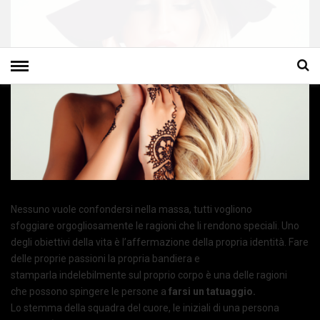
Nessuno vuole confondersi nella massa, tutti vogliono
sfoggiare orgogliosamente le ragioni che li rendono speciali. Uno
degli obiettivi della vita è l’affermazione della propria identità. Fare
delle proprie passioni la propria bandiera e
stamparla indelebilmente sul proprio corpo è una delle ragioni
che possono spingere le persone a
farsi un tatuaggio.
Lo stemma della squadra del cuore, le iniziali di una persona