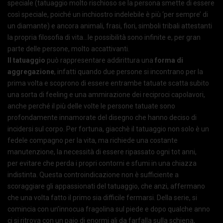
speciale (tatuaggio molto rischioso se la persona smette di essere
così speciale, poiché un inchiostro indelebile è più ‘per sempre’ di
un diamante) e ancora animali, frasi, fiori, simboli tribali attestanti
la propria filosofia di vita…le possibilità sono infinite e, per gran
parte delle persone, molto accattivanti.
Il tatuaggio
può rappresentare addirittura una
forma di
aggregazione
, infatti quando due persone si incontrano per la
prima volta e scoprono di essere entrambe tatuate scatta subito
una sorta di feeling e una ammirazione dei reciproci capolavori,
anche perché il più delle volte le persone tatuate sono
profondamente innamorate del disegno che hanno deciso di
incidersi sul corpo. Per fortuna, giacchè il tatuaggio non solo è un
fedele compagno per la vita, ma richiede una costante
manutenzione, la necessità di essere ripassato ogni tot anni,
per evitare che perda i propri contorni e sfumi in una chiazza
indistinta. Questa controindicazione non è sufficiente a
scoraggiare gli appassionati del tatuaggio, che anzi, affermano
che una volta fatto il primo sia difficile fermarsi. Della serie, si
comincia con un’innocua fragolina sul piede e dopo qualche anno
ci si ritrova con un paio di enormi ali da farfalla sulla schiena,