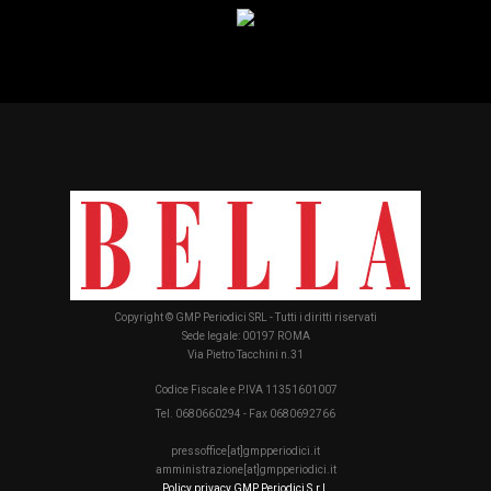
Copyright © GMP Periodici SRL - Tutti i diritti riservati
Sede legale: 00197 ROMA
Via Pietro Tacchini n.31
Codice Fiscale e P.IVA 11351601007
Tel. 0680660294 - Fax 0680692766
pressoffice[at]gmpperiodici.it
amministrazione[at]gmpperiodici.it
Policy privacy GMP Periodici S.r.l.