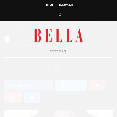
HOME
Contattaci
HOME
»
COSTUME E SOCIETA'
Donne e tatuaggi: passione o
moda?
Redazione Bella
0
676 Views
0
POSTED ON 30 GIUGNO 2016
- Advertisement -
0
SHARES
Share On Facebook
Tweet It