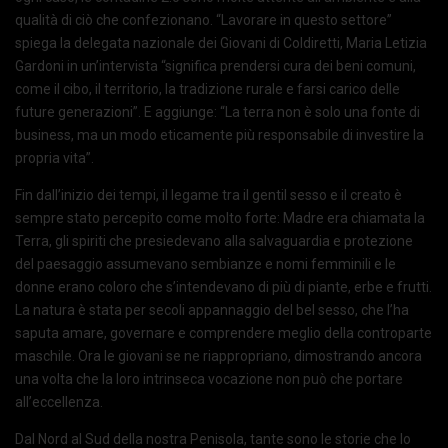
qualità di ciò che confezionano. “Lavorare in questo settore”
spiega la delegata nazionale dei Giovani di Coldiretti, Maria Letizia
Gardoni in un’intervista “significa prendersi cura dei beni comuni,
come il cibo, il territorio, la tradizione rurale e farsi carico delle
future generazioni”. E aggiunge: “La terra non è solo una fonte di
business, ma un modo eticamente più responsabile di investire la
propria vita”.
Fin dall’inizio dei tempi, il legame tra il gentil sesso e il creato è
sempre stato percepito come molto forte: Madre era chiamata la
Terra, gli spiriti che presiedevano alla salvaguardia e protezione
del paesaggio assumevano sembianze e nomi femminili e le
donne erano coloro che s’intendevano di più di piante, erbe e frutti.
La natura è stata per secoli appannaggio del bel sesso, che l’ha
saputa amare, governare e comprendere meglio della controparte
maschile. Ora le giovani se ne riappropriano, dimostrando ancora
una volta che la loro intrinseca vocazione non può che portare
all’eccellenza.
Dal Nord al Sud della nostra Penisola, tante sono le storie che lo