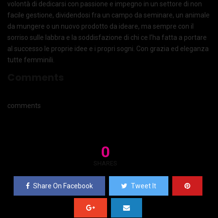
volontà di dedicarsi con passione e impegno in un settore di non
facile gestione, dividendosi fra un campo da seminare, un animale
da mungere o un nuovo prodotto da ideare, ma sempre con il
sorriso sulle labbra e la soddisfazione di chi ce l’ha fatta a portare
al successo le proprie idee e i propri sogni. Con grazia ed eleganza
tutte femminili.
Comments
comments
0
SHARES
Share On Facebook
Tweet It