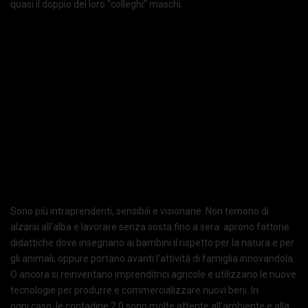
quasi il doppio dei loro “colleghi” maschi.
Sono più intraprendenti, sensibili e visionarie. Non temono di
alzarsi all’alba e lavorare senza sosta fino a sera: aprono fattorie
didattiche dove insegnano ai bambini il rispetto per la natura e per
gli animali, oppure portano avanti l’attività di famiglia innovandola.
O ancora si reinventano imprenditrici agricole e utilizzano le nuove
tecnologie per produrre e commercializzare nuovi beni. In
ogni caso, le contadine 2.0 sono molte attente all’ambiente e alla