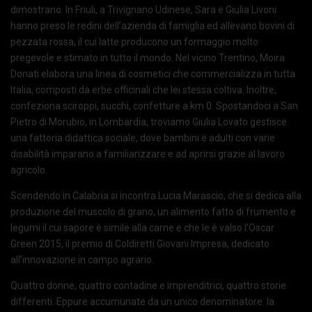
dimostrano. In Friuli, a Trivignano Udinese, Sara e Giulia Livoni
hanno preso le redini dell’azienda di famiglia ed allevano bovini di
pezzata rossa, il cui latte producono un formaggio molto
pregevole e stimato in tutto il mondo. Nel vicino Trentino, Moira
Donati elabora una linea di cosmetici che commercializza in tutta
Italia, composti da erbe officinali che lei stessa coltiva. Inoltre,
confeziona sciroppi, succhi, confetture a km 0. Spostandoci a San
Pietro di Morubio, in Lombardia, troviamo Giulia Lovato gestisce
una fattoria didattica sociale, dove bambini e adulti con varie
disabilità imparano a familiarizzare e ad aprirsi grazie al lavoro
agricolo.
Scendendo in Calabria si incontra Lucia Marascio, che si dedica alla
produzione del muscolo di grano, un alimento fatto di frumento e
legumi il cui sapore è simile alla carne e che le è valso l’Oscar
Green 2015, il premio di Coldiretti Giovani Impresa, dedicato
all’innovazione in campo agrario.
Quattro donne, quattro contadine e imprenditrici, quattro storie
differenti. Eppure accumunate da un unico denominatore: la