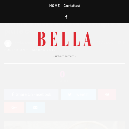
HOME
Contattaci
HOME
»
ATTUALITÀ
Donne e laureate: sono sempre di
più le contadine 2.0
Redazione Bella
1
497 Views
0
POSTED ON 21 MARZO 2017
- Advertisement -
0
SHARES
Share On Facebook
Tweet It