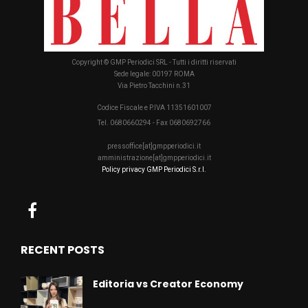
Copyright © GMP Periodici SRL - Tutti i diritti riservati
Sede legale: 00197 ROMA
Via Pietro Tacchini n.31
Codice Fiscale e P.IVA 11351601007
Tel. 0680660294 - Fax 0680692766
pressoffice[at]gmpperiodici.it
amministrazione[at]gmpperiodici.it
Policy privacy GMP Periodici S.r.l.
RECENT POSTS
Editoria vs Creator Economy