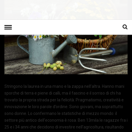
Stringono la laurea in una mano e la zappa nell’altra. Hanno mani
sporche di terra e piene di calli, ma il fascino e il sorriso di chi ha
trovato la propria strada per la felicità. Pragmatismo, creatività e
innovazione le loro parole d’ordine. Sono giovani, ma soprattutto
sono donne. Lo confermano le statistiche di mezzo mondo: il
settore più antico dell’economia è rosa. Ben 13mila le ragazze fra i
25 e i 34 anni che decidono di investire nell’agricoltura, risultando