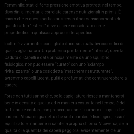
Femminile: stati di forte pressione emotiva protratti nel tempo,
disordini alimentari e correlate carenze nutrizionali in primis. È
chiaro che in questi particolari scenari il ridimensionamento di
questi fattori “esterni” deve essere considerato come
propedeutico a qualsiasi approccio terapeutico.
Inoltre è vivamente sconsigliato il ricorso a palliativi cosmetici di
qualsivoglia natura. Un problema prettamente “interno”, dove la
Caduta di Capelli è data principalmente da uno squilibrio
fisiologico, non può essere “curato” con uno “sciampo
rivitalizzante” o una cosiddetta “maschera ristrutturante”,
avremmo capelli lucenti, puliti e profumati che continuerebbero a
cadere…
Forse non tutti sanno che, se la capigliatura riesce a mantenersi
bene in densità e qualità ed in maniera costante nel tempo, è del
tutto inutile contare con preoccupazione il numero di capelli che
cadono. Abbiamo già detto che se il ricambio è fisiologico, esso è
equilibrato e mantiene in salute la propria chioma. Viceversa, se la
qualità o la quantità dei capelli peggiora, evidentemente c’è un