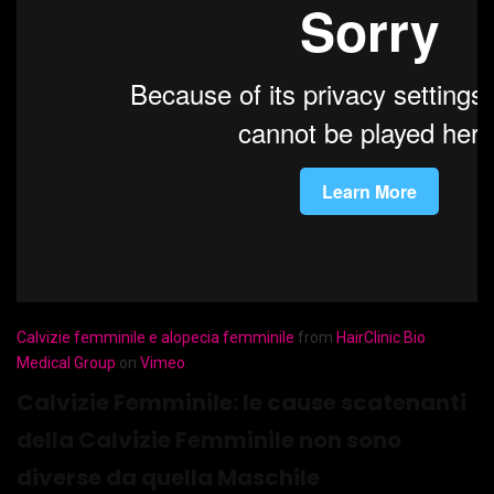
Calvizie femminile e alopecia femminile
from
HairClinic Bio
Medical Group
on
Vimeo
.
Calvizie Femminile: le cause scatenanti
della Calvizie Femminile non sono
diverse da quella Maschile