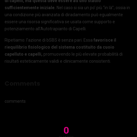
di capelli, ma questa deve essere ad uno stadio
sufficientemente iniziale.
Nel caso si sia un po’ più “in là”, ossia in
una condizione più avanzata di diradamento può egualmente
essere una risorsa significativa se usata come supporto e
potenziamento all’Autotrapianto di Capelli.
Ripetiamo: l’azione di bSBS è senza pari. Essa
favorisce il
riequilibrio fisiologico del sistema costituito da cuoio
capelluto e capelli,
promuovendo le più elevate probabilità di
risultati esteticamente validi e clinicamente consistenti.
Comments
comments
0