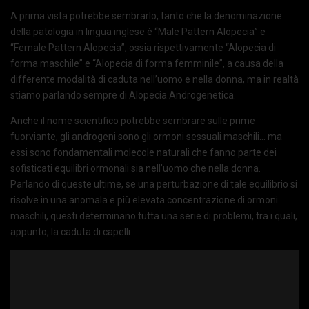
A prima vista potrebbe sembrarlo, tanto che la denominazione
della patologia in lingua inglese è “Male Pattern Alopecia” e
“Female Pattern Alopecia”, ossia rispettivamente “Alopecia di
forma maschile” e “Alopecia di forma femminile”, a causa della
differente modalità di caduta nell’uomo e nella donna, ma in realtà
stiamo parlando sempre di Alopecia Androgenetica.
Anche il nome scientifico potrebbe sembrare sulle prime
fuorviante, gli androgeni sono gli ormoni sessuali maschili… ma
essi sono fondamentali molecole naturali che fanno parte dei
sofisticati equilibri ormonali sia nell’uomo che nella donna.
Parlando di queste ultime, se una perturbazione di tale equilibrio si
risolve in una anomala e più elevata concentrazione di ormoni
maschili, questi determinano tutta una serie di problemi, tra i quali,
appunto, la caduta di capelli.