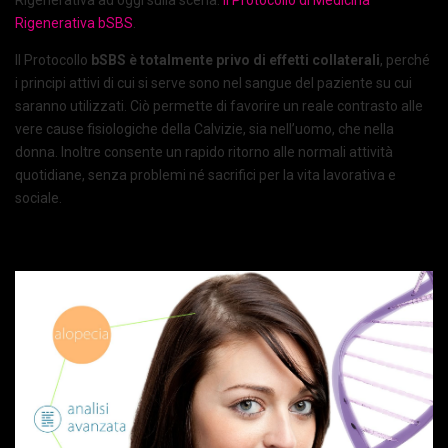
Rigenerativa
bSBS
.
Il Protocollo
bSBS è totalmente privo di effetti collaterali
, perché
i principi attivi di cui si serve sono nel sangue del paziente su cui
saranno utilizzati. Ciò permette di favorire un reale contrasto alle
vere cause fisiologiche della Calvizie, sia nell’uomo, che nella
donna. Inoltre consente un rapido ritorno alle normali attività
quotidiane, senza problemi né sacrifici per la vita lavorativa e
sociale.