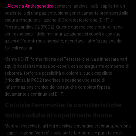
L’
Alopecia Androgenetica
compare laddove i bulbi capillari di un
paziente, o di una paziente, siano geneticamente predisposti alla
caduta in seguito all’azione di Diidrotestosterone (DHT) e
Prostaglandina D2 (PGD2). Queste due molecole naturali sono i
veri responsabili della miniaturizzazione dei capelli e con due
azioni differenti ma sinergiche, decretano l’atrofizzazione dei
follicoli capillari.
Mente Il DHT, forma ridotta del Testosterone, va a innescare vari
squilibri del sistema scalpo-capelli, con conseguente comparsa di
seborrea, forfora e possibilità di dolore al cuoio capelluto
(tricodinia), la PGD2 favorisce e sostiene uno stato di
infiammazione cronica dei tessuti che completa l’opera
devastante e continua del DHT.
Calvizie Femminile: le caratteristiche
della caduta di capelli nelle donne.
Mentre i maschietti affetti da calvizie genetica ereditaria, perdono
i capelli in zona “vertex” e sula parte temporale e parietale del