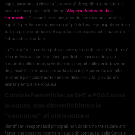
capo, lasciando la classica “coroncina” di capelli in zona laterale
bassa ed occipitale, nelle donne l’
Alopecia Androgenetica
Femminile
o Calvizie Femminile, quando cominciano a perdere i
capelli, li perdono in maniera un po’ più diffusa e principalmente su
tutta la parte superiore del capo, lasciando pressoché inalterata
l’attaccatura frontale.
La “forma” della caduta potrà essere differente, ma la “sostanza”
è la medesima, non è un caso quindi che i casi di caduta più
frequenti nelle donne, si verifichino in seguito alle perturbazione
degli assetti ormonali di cui parlavamo in precedenza, o in altri
momenti particolarmente sensibili della loro vita: gravidanza,
allattamento e menopausa.
Calvizie Femminile: se DHT e PDG2 sono
le cause, non dimentichiamo le
“concause” di altra natura
Identificati i responsabili principali, non dobbiamo tralasciare altri
fattori che possono incarnare il ruolo di “concausa” della Calvizie