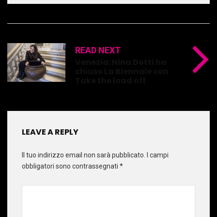
READ NEXT
Venezia: Nina Dotti ha
chiuso La Biennale con
Take the load off
LEAVE A REPLY
Il tuo indirizzo email non sarà pubblicato.
I campi
obbligatori sono contrassegnati
*