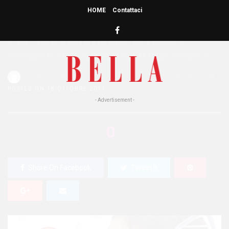
HOME
Contattaci
HOME
»
CAPELLI
Calvizie Femminile: le nuove
terapie rigenerative funzionano
Redazione Bella
1
4.4K Views
0
POSTED ON 18 OTTOBRE 2017
- Advertisement -
0
SHARES
Share On Facebook
Tweet It