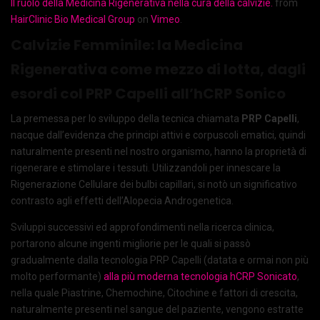
Il ruolo della Medicina Rigenerativa nella cura della calvizie.
from
HairClinic Bio Medical Group
on
Vimeo
.
Calvizie Femminile: la Medicina
Rigenerativa come mezzo di lotta, dagli
esordi col PRP Capelli all’hCRP Sonico
La premessa per lo sviluppo della tecnica chiamata
PRP Capelli
,
nacque dall’evidenza che principi attivi e corpuscoli ematici, quindi
naturalmente presenti nel nostro organismo, hanno la proprietà di
rigenerare e stimolare i tessuti. Utilizzandoli per innescare la
Rigenerazione Cellulare dei bulbi capillari, si notò un significativo
contrasto agli effetti dell’Alopecia Androgenetica.
Sviluppi successivi ed approfondimenti nella ricerca clinica,
portarono alcune ingenti migliorie per le quali si passò
gradualmente dalla tecnologia PRP Capelli (datata e ormai
non più
molto performante)
alla più moderna tecnologia hCRP Sonicato
,
nella quale
Piastrine, Chemochine, Citochine e fattori di crescita,
naturalmente presenti nel sangue del paziente, vengono estratte