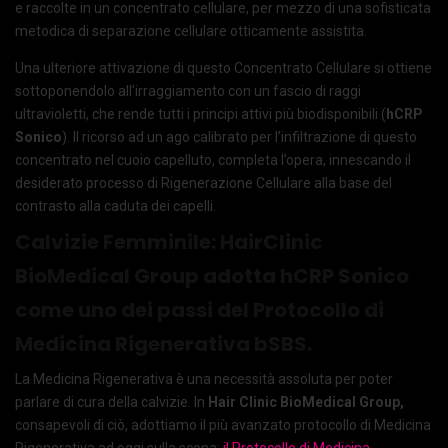
e raccolte in un concentrato cellulare, per mezzo di una sofisticata
metodica di separazione cellulare otticamente assistita.
Una ulteriore attivazione di questo Concentrato Cellulare si ottiene
sottoponendolo all’irraggiamento con un fascio di raggi
ultravioletti, che rende tutti i principi attivi più biodisponibili (
hCRP
Sonico
). Il ricorso ad un ago calibrato per l’infiltrazione di questo
concentrato nel cuoio capelluto, completa l’opera, innescando il
desiderato processo di Rigenerazione Cellulare alla base del
contrasto alla caduta dei capelli.
Calvizie Femminile: HairClinic
BioMedical Group adotta hCRP Sonico
come uno dei passi del Protocollo di
Medicina Rigenerativa bSBS.
La Medicina Rigenerativa è una necessità assoluta per poter
parlare di cura della calvizie. In
Hair Clinic BioMedical Group,
consapevoli di ciò, adottiamo il più avanzato protocollo di Medicina
Rigenerativa ad oggi sulla scena:
il
Protocollo di Medicina