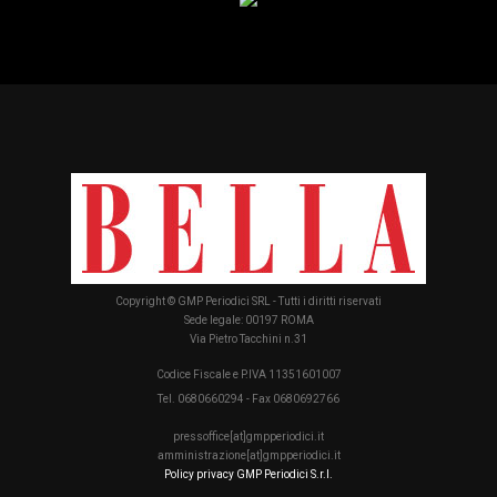
Copyright © GMP Periodici SRL - Tutti i diritti riservati
Sede legale: 00197 ROMA
Via Pietro Tacchini n.31
Codice Fiscale e P.IVA 11351601007
Tel. 0680660294 - Fax 0680692766
pressoffice[at]gmpperiodici.it
amministrazione[at]gmpperiodici.it
Policy privacy GMP Periodici S.r.l.