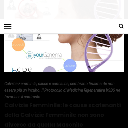
Calvizie Femminile, cause e concause, sembrano finalmente non
essere più un incubo. Il Protocollo di Medicina Rigenerativa bSBS ne
favorisce il contrasto.
Calvizie Femminile: le cause scatenanti
della Calvizie Femminile non sono
diverse da quella Maschile