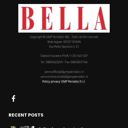
Copyright © GMP Periodici SRL - Tutti i diritti riservati
Sede legale: 00197 ROMA
Via Pietro Tacchini n.31
Codice Fiscale e P.IVA 11351601007
Tel. 0680660294 - Fax 0680692766
pressoffice[at]gmpperiodici.it
amministrazione[at]gmpperiodici.it
Policy privacy GMP Periodici S.r.l.
RECENT POSTS