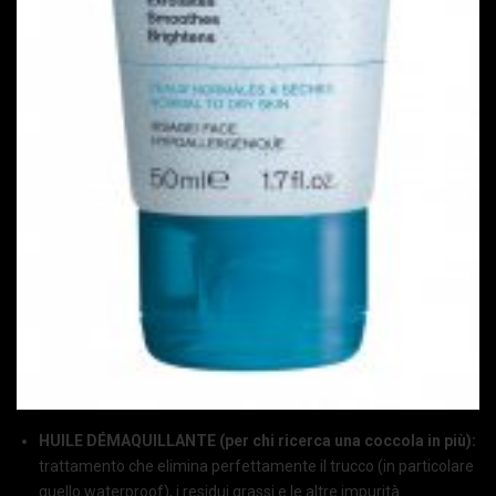
HUILE DÉMAQUILLANTE (per chi ricerca una coccola in più):
trattamento che elimina perfettamente il trucco (in particolare
quello waterproof), i residui grassi e le altre impurità