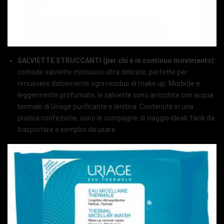
SALVIETTE STRUCCANTI (per chi è in continuo movimento):
comode salviette monouso ultra delicate, perfette per
rimuovere dolcemente ogni residuo di make up. Morbide e
leggermente profumate, le salviette sono arricchite con acqua
termale di Uriage purificante e lenitiva. Contenute in una
pratica confezione, sono le compagne di viaggio ideali, facili da
trasportare e semplici da usare.