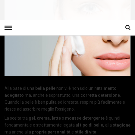
Alla base di una
bella pelle
non vi è non solo un
nutrimento
adeguato
ma, anche e soprattutto, una
corretta detersione
.
Quando la pelle è ben pulita ed idratata, respira più facilmente e
riesce ad assorbire meglio l’ossigeno.
La scelta tra
gel
,
crema,
latte
o
mousse detergente
è quindi
fondamentale e strettamente legata al
tipo di pelle,
alla
stagione
ma anche alla
propria personalità
e
stile di vita
.