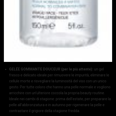
GELÉE GOMMANTE DOUCEUR (per le più attente):
un gel
fresco e delicato ideale per rimuovere le impurità, eliminare le
cellule morte e risvegliare la luminosità del viso con un unico
gesto. Per tutte coloro che hanno una pelle normale e vogliono
arricchire con un’ulteriore coccola la propria beauty routine.
Ideale nei cambi di stagione: prima dell’estate, per preparare la
pelle all’abbronzatura e in autunno per rigenerare la pelle e
contrastare il grigiore della stagione fredda.