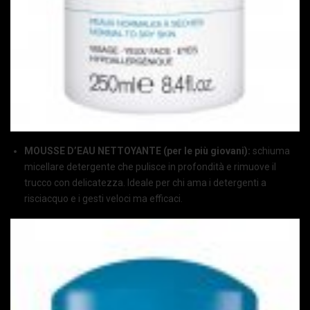
MOUSSE D’EAU NETTOYANTE (per le più giovani):
schiuma
micellare detergente che pulisce in profondità e rimuove il
trucco con delicatezza. Ideale per chi ama i detergenti a
risciacquo e i gesti veloci ma efficaci.