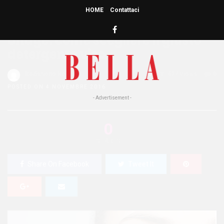
HOME
Contattaci
HOME
»
BELLEZZA
Uriage: come scegliere il giusto
detergente viso
Redazione Bella
0
427 Views
0
POSTED ON 4 NOVEMBRE 2016
- Advertisement -
0
SHARES
Share On Facebook
Tweet It