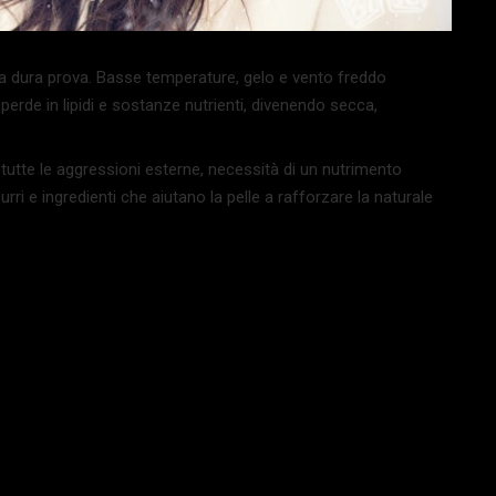
sa a dura prova. Basse temperature, gelo e vento freddo
rde in lipidi e sostanze nutrienti, divenendo secca,
 a tutte le aggressioni esterne, necessità di un nutrimento
rri e ingredienti che aiutano la pelle a rafforzare la naturale