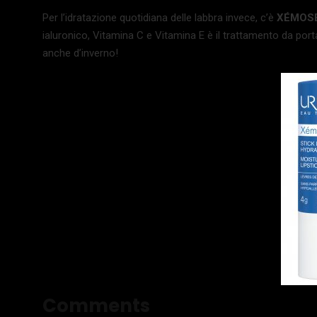
Per l’idratazione quotidiana delle labbra invece, c’è
XÉMOSE
ialuronico, Vitamina C e Vitamina E è il trattamento da por
anche d’inverno!
Comments