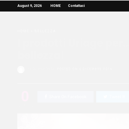
August 9, 2026
HOME
Contattaci
HOME
»
BELLEZZA
I prodotti Uriage per
bellezza!
Redazione Bella
POSTED ON 6 DICEMBRE 2016
0
Share On Facebook
Tweet It
SHARES