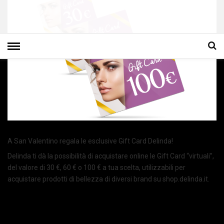
A San Valentino regala le esclusive Gift Card Delinda!
Delinda ti dà la possibilità di acquistare online le Gift Card “virtuali”,
del valore di 30 €, 60 € o 100 € a tua scelta, utilizzabili per
acquistare prodotti di bellezza di diversi brand su shop.delinda.it.