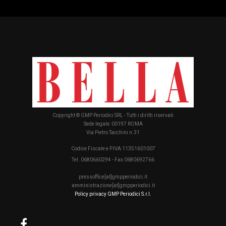
Copyright © GMP Periodici SRL - Tutti i diritti riservati
Sede legale: 00197 ROMA
Via Pietro Tacchini n.31
Codice Fiscale e P.IVA 11351601007
Tel. 0680660294 - Fax 0680692766
pressoffice[at]gmpperiodici.it
amministrazione[at]gmpperiodici.it
Policy privacy GMP Periodici S.r.l.