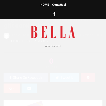
HOME
Contattaci
HOME
»
MAKE UP
Regali Beauty San Valentino: la
gift card Delinda
Redazione Bella
0
476 Views
0
POSTED ON 6 FEBBRAIO 2017
- Advertisement -
0
SHARES
Share On Facebook
Tweet It