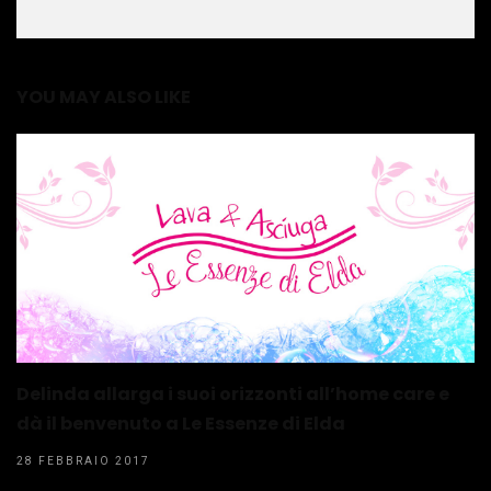
YOU MAY ALSO LIKE
Delinda allarga i suoi orizzonti all’home care e
dà il benvenuto a Le Essenze di Elda
28 FEBBRAIO 2017