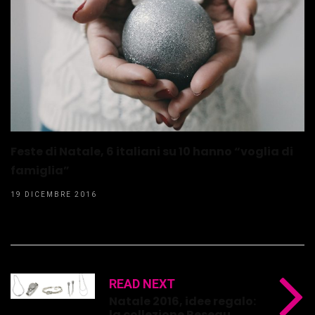
Feste di Natale, 6 italiani su 10 hanno “voglia di
famiglia”
19 DICEMBRE 2016
READ NEXT
Natale 2016, idee regalo:
la collezione Reseau