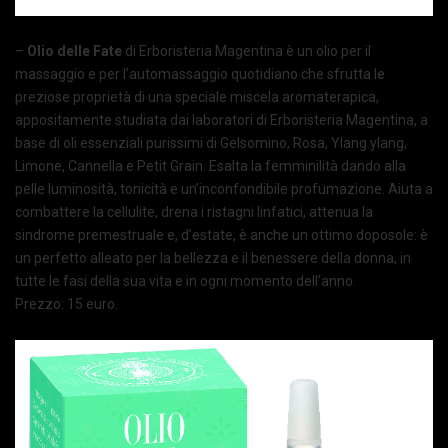
–
Olio delle Fate
di Erboristeria Magentina è un olio per il
massaggio e per l’automassaggio quotidiano che sfrutta le
preziose proprietà di una speciale miscela aromaterapica,
appositamente studiata dai laboratori di Erboristeria Magentina, a
base di oli essenziali purissimi di Gelsomino, Rosa, Ylang ylang,
Limone, Cannella e Petit Grain. Esalta la femminilità dando alla
pelle luminosità, tonicità e un’inconfondibile profumazione. Aiuta a
combattere la cellulite, drena i ristagni linfatici, attenua la
sindrome premestruale e, d’estate, è anche un ottimo doposole: è
un perfetto alleato per la bellezza e il benessere della donna, in
tutte le fasi della sua vita e in ogni momento dell’anno.
Prezzo: 15 euro.