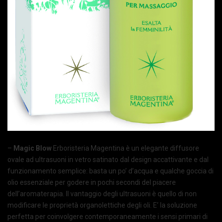
–
Magic Blow
Erboristeria Magentina è un elegante diffusore
ovale ad ultrasuoni in vetro satinato dal design accattivante e dal
funzionamento semplice: basta un po’ d’acqua e qualche goccia di
olio essenziale per godere in pochi secondi del piacere
dell’aromaterapia. Il vantaggio degli ultrasuoni è quello di non
modificare le proprietà organolettiche degli oli. E’ la soluzione
perfetta per coinvolgere contemporaneamente i sensi primari di