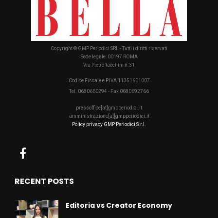
Copyright © GMP Periodici SRL - Tutti i diritti riservati
Sede legale: 00197 ROMA
Via Pietro Tacchini n.31
Codice Fiscale e P.IVA 11351601007
Tel. 0680660294 - Fax 0680692766
pressoffice[at]gmpperiodici.it
amministrazione[at]gmpperiodici.it
Policy privacy GMP Periodici S.r.l.
RECENT POSTS
Editoria vs Creator Economy