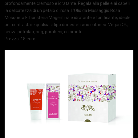
profondamente cremoso e idratante. Regala alla pelle e ai capelli
la delicatezza di un petalo di rosa. L’Olio da Massaggio Rosa
Mosqueta Erboristeria Magentina è idratante e tonificante, ideale
per contrastare qualsiasi tipo di inestetismo cutaneo. Vegan Ok,
senza petrolati, peg, parabeni, coloranti.
Prezzo: 18 euro.