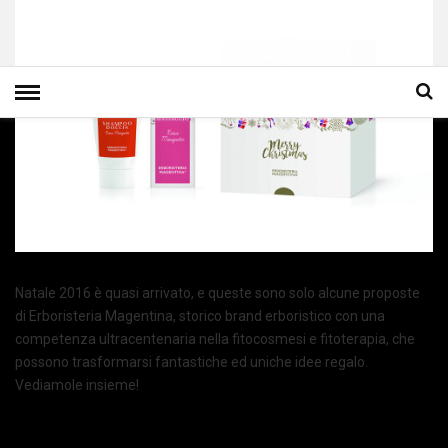
Natale 2016 è quasi arrivato, e queste sono solo alcune proposte
di Erboristeria Magentina, storico brand erboristico con una
competenza ultracentenaria nella fitocosmesi e fitoterapia, che
possono trasformarsi fantastiche ed uniche idee regalo.
Vediamole insieme!