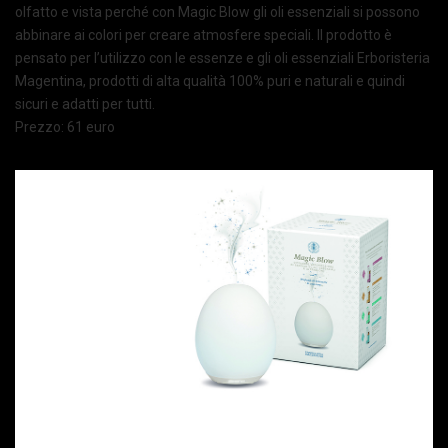
olfatto e vista perché con Magic Blow gli oli essenziali si possono
abbinare ai colori per creare atmosfere speciali. Il prodotto è
pensato per l’utilizzo con le essenze e gli oli essenziali Erboristeria
Magentina, prodotti di alta qualità 100% puri e naturali e quindi
sicuri e adatti per tutti.
Prezzo: 61 euro