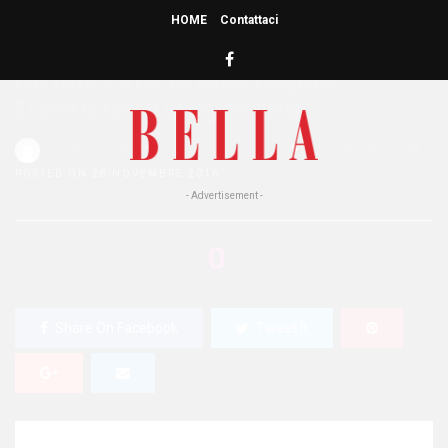
HOME
Contattaci
HOME
»
BELLEZZA
Natale 2016: le idee regalo
Erboristeria Magentina
Redazione Bella
0
1.5K Views
0
POSTED ON 28 NOVEMBRE 2016
- Advertisement -
0
SHARES
Share On Facebook
Tweet It