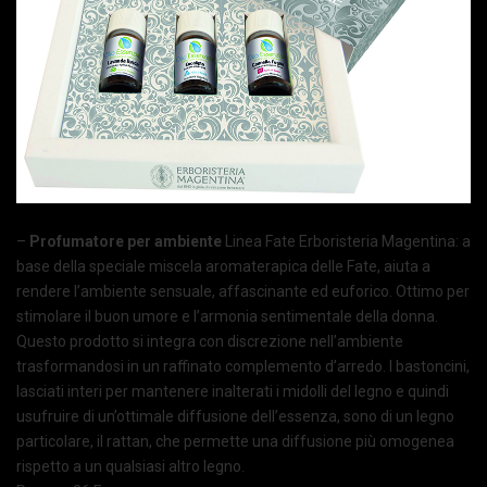
–
Profumatore per ambiente
Linea Fate Erboristeria Magentina: a
base della speciale miscela aromaterapica delle Fate, aiuta a
rendere l’ambiente sensuale, affascinante ed euforico. Ottimo per
stimolare il buon umore e l’armonia sentimentale della donna.
Questo prodotto si integra con discrezione nell’ambiente
trasformandosi in un raffinato complemento d’arredo. I bastoncini,
lasciati interi per mantenere inalterati i midolli del legno e quindi
usufruire di un’ottimale diffusione dell’essenza, sono di un legno
particolare, il rattan, che permette una diffusione più omogenea
rispetto a un qualsiasi altro legno.