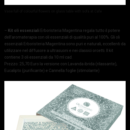
Vase full of colourful flowers on glass table with sofa at Cafe
–
Kit oli essenziali
Erboristeria Magentina regala tutto il potere
dell’aromaterapia con oli essenziali di qualità puri al 100%. Gli oli
essenziali Erboristeria Magentina sono puri e naturali, eccellenti da
utilizzare nel diffusore a ultrasuoni e nei classici orcetti. Il kit
contiene 3 oli essenziali da 10 ml cad.
Prezzo: 25,70 Euro la versione con Lavanda ibrida (rilassante),
Eucalipto (purificante) e Cannella foglie (stimolante)