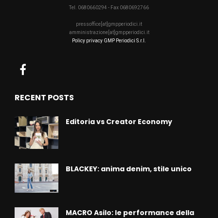
Tel. 0680660294 - Fax 0680692766
pressoffice[at]gmpperiodici.it
amministrazione[at]gmpperiodici.it
Policy privacy GMP Periodici S.r.l.
RECENT POSTS
Editoria vs Creator Economy
BLACKEY: anima denim, stile unico
MACRO Asilo: le performance della