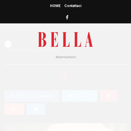
HOME
Contattaci
HOME
»
NAILS
Profumo di primavera: i nuovi
smalti Pronails
Redazione Bella
0
607 Views
0
POSTED ON 28 MARZO 2017
- Advertisement -
0
SHARES
Share On Facebook
Tweet It