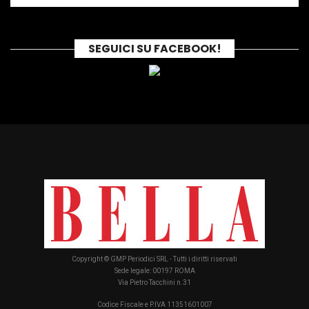
SEGUICI SU FACEBOOK!
Copyright © GMP Periodici SRL - Tutti i diritti riservati
Sede legale: 00197 ROMA
Via Pietro Tacchini n.31
Codice Fiscale e P.IVA 11351601007