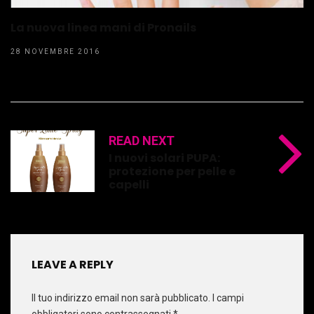
La nuova linea mani di Pronails
28 NOVEMBRE 2016
READ NEXT
I nuovi solari PUPA:
protezione per pelle e
capelli
LEAVE A REPLY
Il tuo indirizzo email non sarà pubblicato.
I campi
obbligatori sono contrassegnati
*