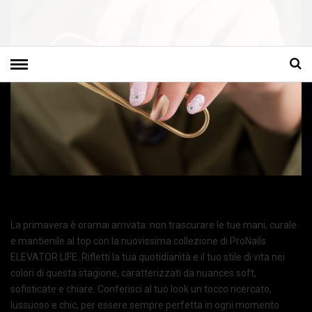
La primavera è oramai arrivata: non trascurare le tue mani, curale
e mantienile al top con la nuovissima collezione di ProNails
ELEVATOR LIFE. Rifletti la tua quotidianità e il tuo stile di vita nei
colori di questa stagione, caratterizzati da nuances soft,
sofisticate e chiare. Conferisci al tuo look un tocco ricercato,
lussuoso e chic, per essere sempre perfetta in ogni momento