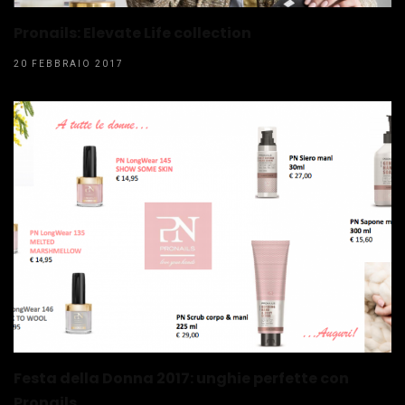
Pronails: Elevate Life collection
20 FEBBRAIO 2017
Festa della Donna 2017: unghie perfette con
Pronails