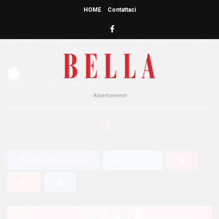
HOME
Contattaci
HOME
»
CAPELLI
Moda Capelli 2016: tutte pazze per
il WOB, il caschetto mosso
Redazione Bella
0
462 Views
0
POSTED ON 13 GIUGNO 2016
- Advertisement -
0
SHARES
Share On Facebook
Tweet It