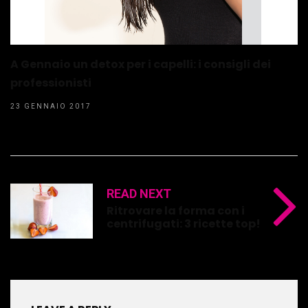
A Gennaio un detox per i capelli: i consigli dei
professionisti
23 GENNAIO 2017
READ NEXT
Ritrovare la forma con i
centrifugati: 3 ricette top!