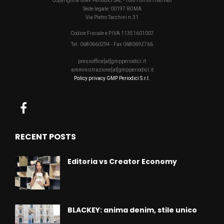
Copyright © GMP Periodici SRL - Tutti i diritti riservati
Sede legale: 00197 ROMA
Via Pietro Tacchini n.31
Codice Fiscale e P.IVA 11351601007
Tel. 0680660294 - Fax 0680692766
pressoffice[at]gmpperiodici.it
amministrazione[at]gmpperiodici.it
Policy privacy GMP Periodici S.r.l.
RECENT POSTS
Editoria vs Creator Economy
BLACKEY: anima denim, stile unico