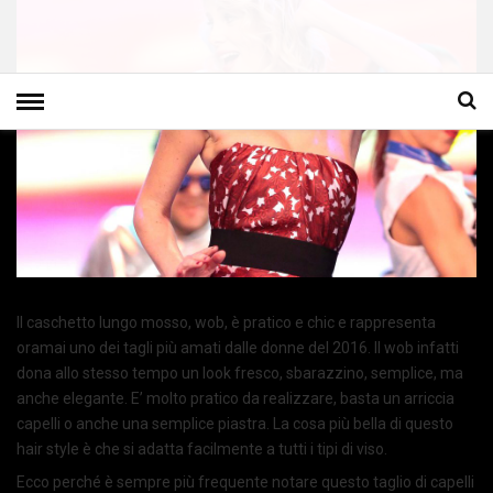
Il caschetto lungo mosso, wob, è pratico e chic e rappresenta
oramai uno dei tagli più amati dalle donne del 2016. Il wob infatti
dona allo stesso tempo un look fresco, sbarazzino, semplice, ma
anche elegante. E’ molto pratico da realizzare, basta un arriccia
capelli o anche una semplice piastra. La cosa più bella di questo
hair style è che si adatta facilmente a tutti i tipi di viso.
Ecco perché è sempre più frequente notare questo taglio di capelli