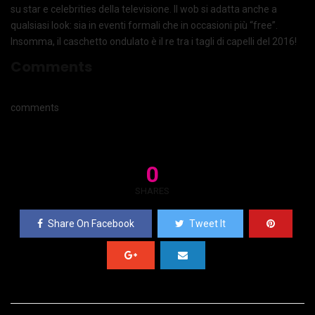
su star e celebrities della televisione. Il wob si adatta anche a
qualsiasi look: sia in eventi formali che in occasioni più “free”.
Insomma, il caschetto ondulato è il re tra i tagli di capelli del 2016!
Comments
comments
0
SHARES
Share On Facebook
Tweet It