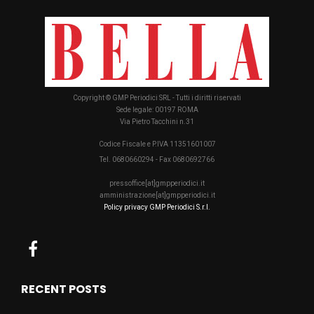
Copyright © GMP Periodici SRL - Tutti i diritti riservati
Sede legale: 00197 ROMA
Via Pietro Tacchini n.31
Codice Fiscale e P.IVA 11351601007
Tel. 0680660294 - Fax 0680692766
pressoffice[at]gmpperiodici.it
amministrazione[at]gmpperiodici.it
Policy privacy GMP Periodici S.r.l.
RECENT POSTS