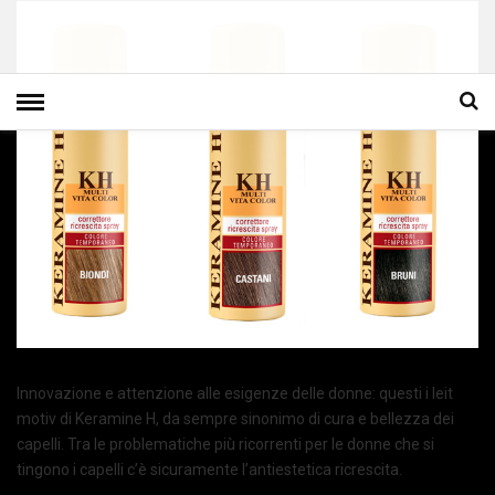
Innovazione e attenzione alle esigenze delle donne: questi i leit
motiv di Keramine H, da sempre sinonimo di cura e bellezza dei
capelli. Tra le problematiche più ricorrenti per le donne che si
tingono i capelli c’è sicuramente l’antiestetica ricrescita.