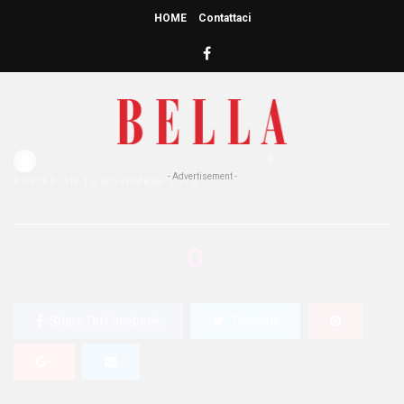
HOME
Contattaci
HOME
»
CAPELLI
Capelli Colorati: la ricrescita non
sarà più un problema con
Keramine H
Redazione Bella
0
797 Views
0
- Advertisement -
POSTED ON 16 NOVEMBRE 2016
0
SHARES
Share On Facebook
Tweet It