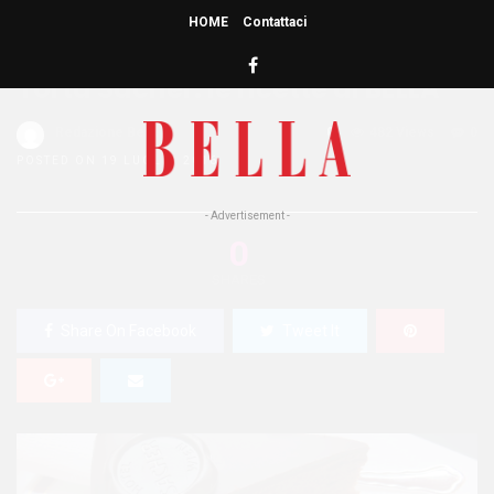
HOME
Contattaci
HOME
»
RICETTE
Torta Sacher: le ricette di BELLA
Redazione Bella
0
482 Views
0
POSTED ON 19 LUGLIO 2016
- Advertisement -
0
SHARES
Share On Facebook
Tweet It