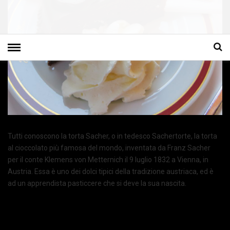
Tutti conoscono la torta Sacher, o in tedesco Sachertorte, la torta
al cioccolato più famosa del mondo, inventata da Franz Sacher
per il conte Klemens von Metternich il 9 luglio 1832 a Vienna, in
Austria. Essa è uno dei dolci tipici della tradizione austriaca, ed è
ad un apprendista pasticcere che si deve la sua nascita.