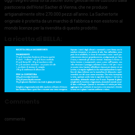
oggi i segreti della torta Sacher sono gelosamente custoditi dalla
pasticceria dell’Hotel Sacher di Vienna, che ne produce
artigianalmente oltre 270.000 pezzi all’anno. La Sachertorte
originale è protetta da un marchio di fabbrica e non esistono al
mondo licenze per la rivendita di questo prodotto.
La ricetta di BELLA:
Comments
comments