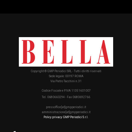
Copyright © GMP Periodici SRL - Tutti i diritti riservati
Sede legale: 00197 ROMA
Via Pietro Tacchini n.31
Codice Fiscale e P.IVA 11351601007
Tel. 0680660294 - Fax 0680692766
pressoffice[at]gmpperiodici.it
amministrazione[at]gmpperiodici.it
Policy privacy GMP Periodici S.r.l.