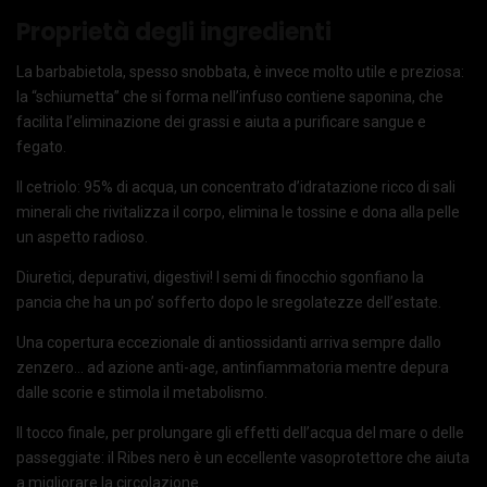
Proprietà degli ingredienti
La barbabietola, spesso snobbata, è invece molto utile e preziosa:
la “schiumetta” che si forma nell’infuso contiene saponina, che
facilita l’eliminazione dei grassi e aiuta a purificare sangue e
fegato.
Il cetriolo: 95% di acqua, un concentrato d’idratazione ricco di sali
minerali che rivitalizza il corpo, elimina le tossine e dona alla pelle
un aspetto radioso.
Diuretici, depurativi, digestivi! I semi di finocchio sgonfiano la
pancia che ha un po’ sofferto dopo le sregolatezze dell’estate.
Una copertura eccezionale di antiossidanti arriva sempre dallo
zenzero… ad azione anti-age, antinfiammatoria mentre depura
dalle scorie e stimola il metabolismo.
Il tocco finale, per prolungare gli effetti dell’acqua del mare o delle
passeggiate: il Ribes nero è un eccellente vasoprotettore che aiuta
a migliorare la circolazione.