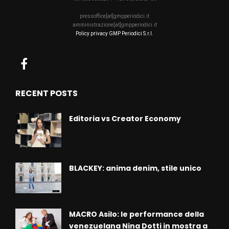
pressoffice[at]gmpperiodici.it
amministrazione[at]gmpperiodici.it
Policy privacy GMP Periodici S.r.l.
RECENT POSTS
Editoria vs Creator Economy
BLACKEY: anima denim, stile unico
MACRO Asilo: le performance della
venezuelana Nina Dotti in mostra a