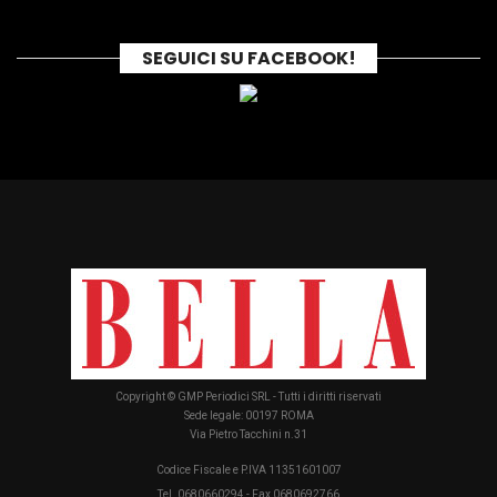
SEGUICI SU FACEBOOK!
Copyright © GMP Periodici SRL - Tutti i diritti riservati
Sede legale: 00197 ROMA
Via Pietro Tacchini n.31
Codice Fiscale e P.IVA 11351601007
Tel. 0680660294 - Fax 0680692766