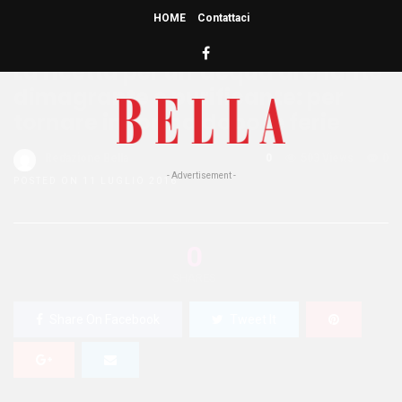
HOME
Contattaci
HOME
»
BENESSERE
La ricetta per un’acqua drenante
dimagrante e purificante: per
tornare in forma dopo le ferie
Redazione Bella
0
503 Views
0
- Advertisement -
POSTED ON 11 LUGLIO 2016
0
SHARES
Share On Facebook
Tweet It