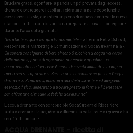
Bruciare grassi, sgonfiare la pancia un po’ provata dagli eccessi,
drenare e proteggere i capillari, reidratare la pelle dopo lunghe
esposizioni al sole, garantirsi un pieno di antiossidanti per la nuova
stagione: tutto in una bevanda da preparare a casa e sorseggiare
durante l’arco della giornata!
“Bere tanta acqua è sempre fondamentale
– afferma Petra Schrott,
Responsabile Marketing e Comunicazione di SodaStream Italia -.
Gli esperti consigliano di bere almeno 8 bicchieri d’acqua nel corso
della giornata, prima di ogni pasto principale e spuntino: un
accorgimento che favorisce il senso di sazietà aiutando a mangiare
meno senza troppi sforzi. Bere tanto e coccolarsi un po’ con l’acqua
drenante al Ribes nero, insieme a una dieta corretta e ad adeguato
esercizio fisico, aiuteranno a trovare presto la forma e il benessere
per affrontare al meglio le fatiche dell’autunno”.
L’acqua drenante con sciroppo bio SodaStream al Ribes Nero
aiuta a drenare i liquidi, idrata e illumina la pelle, brucia i grassi e ha
un effetto antiage.
ACQUA DRENANTE – ricetta di