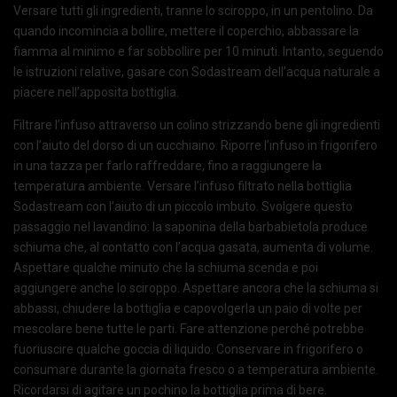
Versare tutti gli ingredienti, tranne lo sciroppo, in un pentolino. Da
quando incomincia a bollire, mettere il coperchio, abbassare la
fiamma al minimo e far sobbollire per 10 minuti. Intanto, seguendo
le istruzioni relative, gasare con Sodastream dell’acqua naturale a
piacere nell’apposita bottiglia.
Filtrare l’infuso attraverso un colino strizzando bene gli ingredienti
con l’aiuto del dorso di un cucchiaino. Riporre l’infuso in frigorifero
in una tazza per farlo raffreddare, fino a raggiungere la
temperatura ambiente. Versare l’infuso filtrato nella bottiglia
Sodastream con l’aiuto di un piccolo imbuto. Svolgere questo
passaggio nel lavandino: la saponina della barbabietola produce
schiuma che, al contatto con l’acqua gasata, aumenta di volume.
Aspettare qualche minuto che la schiuma scenda e poi
aggiungere anche lo sciroppo. Aspettare ancora che la schiuma si
abbassi, chiudere la bottiglia e capovolgerla un paio di volte per
mescolare bene tutte le parti. Fare attenzione perché potrebbe
fuoriuscire qualche goccia di liquido. Conservare in frigorifero o
consumare durante la giornata fresco o a temperatura ambiente.
Ricordarsi di agitare un pochino la bottiglia prima di bere.