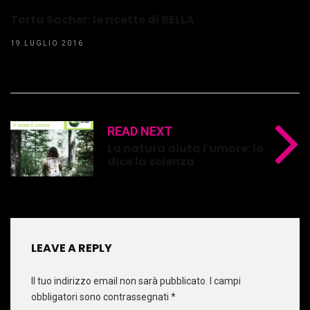
Torta Sacher: le ricette di BELLA
19 LUGLIO 2016
READ NEXT
La natura aiuta l'umore: lo
dice la scienza
LEAVE A REPLY
Il tuo indirizzo email non sarà pubblicato.
I campi
obbligatori sono contrassegnati
*