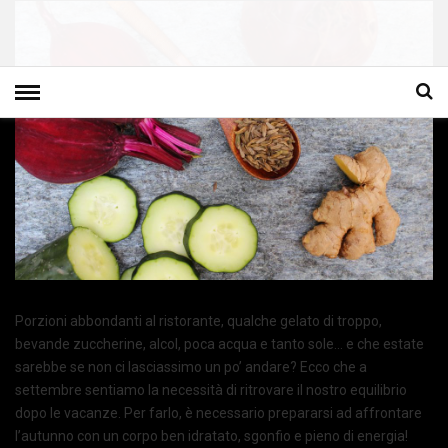
Porzioni abbondanti al ristorante, qualche gelato di troppo,
bevande zuccherine, alcol, poca acqua e tanto sole… e che estate
sarebbe se non ci lasciassimo un po’ andare? Ecco che a
settembre sentiamo la necessità di ritrovare il nostro equilibrio
dopo le vacanze. Per farlo, è necessario prepararsi ad affrontare
l’autunno con un corpo ben idratato, sgonfio e pieno di energia!