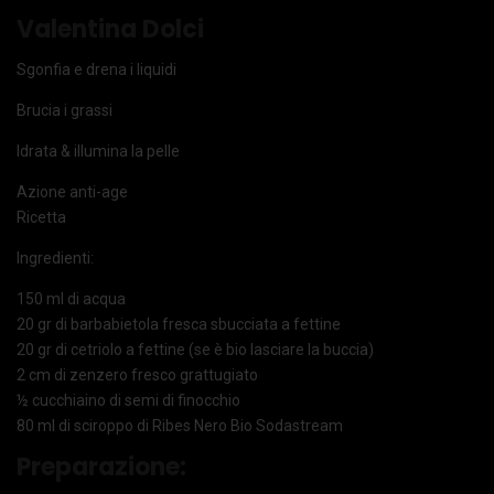
Valentina Dolci
Sgonfia e drena i liquidi
Brucia i grassi
Idrata & illumina la pelle
Azione anti-age
Ricetta
Ingredienti:
150 ml di acqua
20 gr di barbabietola fresca sbucciata a fettine
20 gr di cetriolo a fettine (se è bio lasciare la buccia)
2 cm di zenzero fresco grattugiato
½ cucchiaino di semi di finocchio
80 ml di sciroppo di Ribes Nero Bio Sodastream
Preparazione: