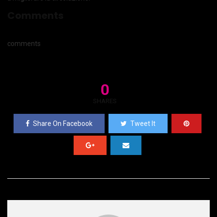
Comments
comments
0
SHARES
Share On Facebook
Tweet It