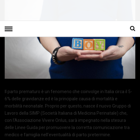
Il parto prematuro è un fenomeno che coinvolge in Italia circa il 5-
6% delle gravidanze ed è la principale causa di mortalità e
morbilità neonatale. Proprio per questo, nasce il nuovo Gruppo di
Lavoro della SIMP (Società Italiana di Medicina Perinatale) che,
con l’Associazione Vivere Onlus, sarà impegnato nella stesura
delle Linee Guida per promuovere la corretta comunicazione tra
medico e famiglia nell’eventualità di parto pretermine.