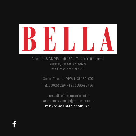
Copyright © GMP Periodici SRL - Tutti i diritti riservati
Sede legale: 00197 ROMA
Via Pietro Tacchini n.31
Codice Fiscale e P.IVA 11351601007
Tel. 0680660294 - Fax 0680692766
pressoffice[at]gmpperiodici.it
amministrazione[at]gmpperiodici.it
Policy privacy GMP Periodici S.r.l.