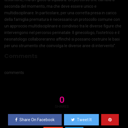
seconda del momento, ma che deve essere unico e
multidisciplinare. In particolare, per una corretta presa in carico
della famiglia prematura è necessario un protocollo comune con
un approccio multidisciplinare e condiviso tra le diverse figure che
intervengono nel percorso perinatale. Il ginecologo, l’ostetrico e il
neonatologo collaboreranno affinché si possano costruire le basi
per uno strumento che coinvolga le diverse aree di intervento”.
Comments
comments
0
SHARES
Share On Facebook
Tweet It