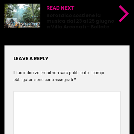
READ NEXT
Borotalco sostiene la
musica dal 23 al 25 giugno
a Villa Arconati - Bollate
LEAVE A REPLY
Il tuo indirizzo email non sarà pubblicato.
I campi
obbligatori sono contrassegnati
*