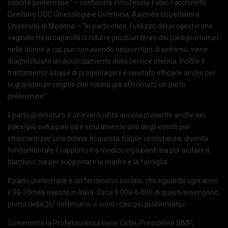
nascite pretermine.” – conferma il Professor Fabio Facchinetti,
Direttore UOC Ginecologia e Ostetricia, Azienda Ospedaliera
Università di Modena – “In particolare, l’utilizzo del progesterone
vaginale ha la capacità di ridurre più di un terzo dei parti prematuri
nelle donne a cui, pur non avendo nessun tipo di sintomo, viene
diagnosticato un accorciamento della cervice uterina. Inoltre il
trattamento a base di progestageni è risultato efficace anche per
le gravidanze singole che hanno già affrontato un parto
pretermine”.
Il parto prematuro è un’eventualità ancora presente anche nei
paesi più sviluppati ed è sicuramente uno degli eventi più
stremanti per una donna. In questa fragile circostanza, diventa
fondamentale il rapporto tra medico e pazienti sia per aiutare il
bambino sia per supportare la madre e la famiglia.
Il parto pretermine è un fenomeno sociale, che riguarda ogni anno
il 30-35mila nascite in Italia. Circa 5.000-6.000 di questi avvengono
prima della 26° settimana, e sono i casi più problematici.
Commenta la Professoressa Irene Cetin, Presidente SIMP,