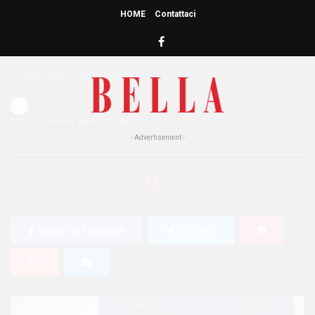
HOME
Contattaci
HOME
»
BENESSERE
Parto prematuro: come ridurre il
rischio del 34%
Redazione Bella
0
3.2K Views
0
POSTED ON 18 APRILE 2017
- Advertisement -
0
SHARES
Share On Facebook
Tweet It