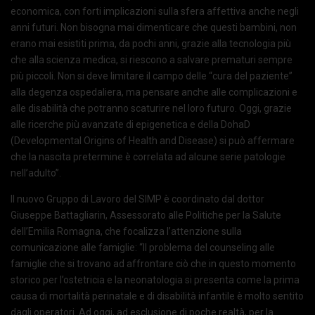
economica, con forti implicazioni sulla sfera affettiva anche negli
anni futuri. Non bisogna mai dimenticare che questi bambini, non
erano mai esistiti prima, da pochi anni, grazie alla tecnologia più
che alla scienza medica, si riescono a salvare prematuri sempre
più piccoli. Non si deve limitare il campo delle “cura del paziente”
alla degenza ospedaliera, ma pensare anche alle complicazioni e
alle disabilità che potranno scaturire nel loro futuro. Oggi, grazie
alle ricerche più avanzate di epigenetica e della DohaD
(Developmental Origins of Health and Disease) si può affermare
che la nascita pretermine è correlata ad alcune serie patologie
nell’adulto”.
Il nuovo Gruppo di Lavoro del SIMP è coordinato dal dottor
Giuseppe Battagliarin, Assessorato alle Politiche per la Salute
dell’Emilia Romagna, che focalizza l’attenzione sulla
comunicazione alle famiglie: “Il problema del counseling alle
famiglie che si trovano ad affrontare ciò che in questo momento
storico per l’ostetricia e la neonatologia si presenta come la prima
causa di mortalità perinatale e di disabilità infantile è molto sentito
dagli operatori. Ad oggi, ad esclusione di poche realtà, per la